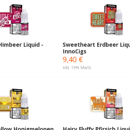
 Himbeer Liquid -
Sweetheart Erdbeer Liqu
InnoCigs
9,40 €
Inkl. 19% MwSt.
llow Honigmelonen
Hairy Fluffy Pfirsich Liqui