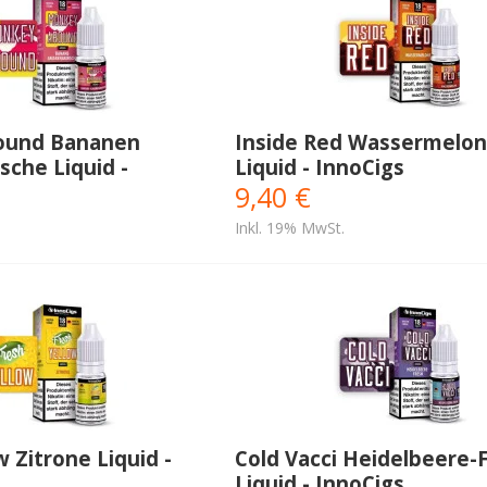
ound Bananen
Inside Red Wassermelo
che Liquid -
Liquid - InnoCigs
9,40 €
Inkl. 19% MwSt.
w Zitrone Liquid -
Cold Vacci Heidelbeere-
Liquid - InnoCigs