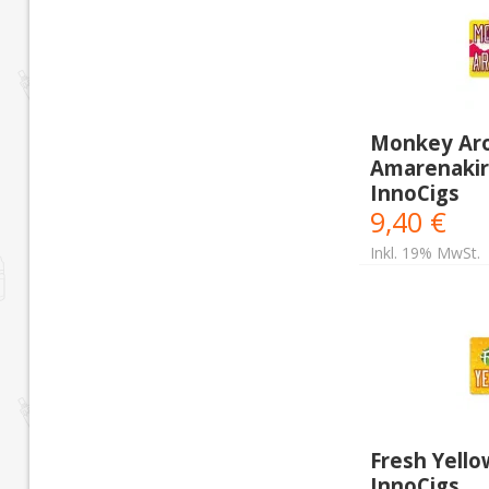
Monkey Ar
Amarenakirs
InnoCigs
9,40 €
Inkl. 19% MwSt.
Fresh Yello
InnoCigs