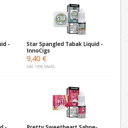
id -
Star Spangled Tabak Liquid -
InnoCigs
9,40 €
Inkl. 19% MwSt.
d -
Pretty Sweetheart Sahne-