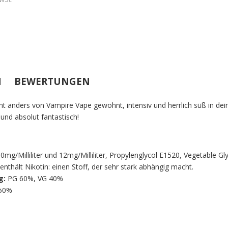
N
BEWERTUNGEN
cht anders von Vampire Vape gewohnt, intensiv und herrlich süß in d
nd absolut fantastisch!
0mg/Milliliter und 12mg/Milliliter, Propylenglycol E1520, Vegetable 
nthält Nikotin: einen Stoff, der sehr stark abhängig macht.
g:
PG 60%, VG 40%
50%