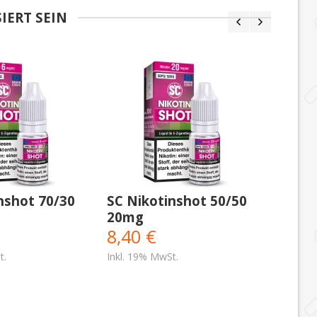
IERT SEIN
SC Ni
12mg
8,40
Inkl. 19
nshot 70/30
SC Nikotinshot 50/50
20mg
8,40 €
t.
Inkl. 19% MwSt.