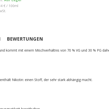
84 € / 100ml
wSt.
N
BEWERTUNGEN
und kommt mit einem Mischverhältnis von 70 % VG und 30 % PG daher.
nthält Nikotin: einen Stoff, der sehr stark abhängig macht.
hnungsetikett bereithalten.