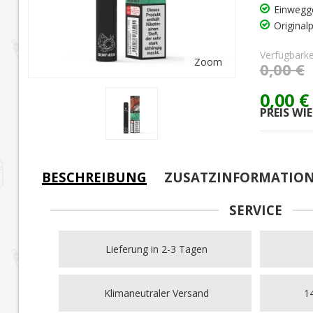
Einwegge
Original
Verfügbarke
Zoom
0,00 €
0,00 €
PREIS WI
BESCHREIBUNG
ZUSATZINFORMATIO
SERVICE
Lieferung in 2-3 Tagen
Klimaneutraler Versand
14