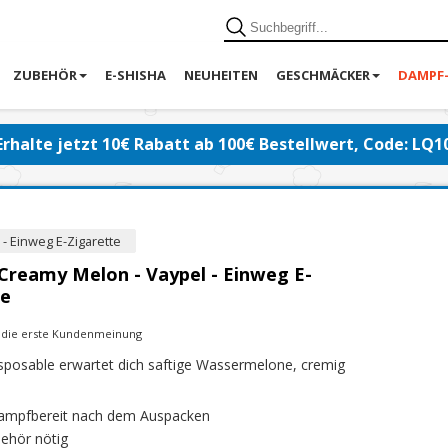
ZUBEHÖR
E-SHISHA
NEUHEITEN
GESCHMÄCKER
DAMPF
Erhalte jetzt 10€ Rabatt ab 100€ Bestellwert, Code: LQ1
- Einweg E-Zigarette
Creamy Melon - Vaypel - Einweg E-
te
e die erste Kundenmeinung
isposable erwartet dich saftige Wassermelone, cremig
dampfbereit nach dem Auspacken
ehör nötig