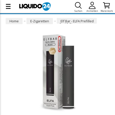
Suchen
Anmelden
Warenkorb
Home
E-Zigaretten
Elf Bar - ELFA Prefilled
Pod E-Zigarette -
Basisgerät