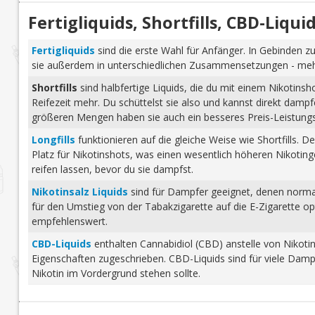
Karamell
(5)
Fertigliquids, Shortfills, CBD-Liq
Käsekuchen
(4)
Kaugummi
(5)
Fertigliquids
sind die erste Wahl für Anfänger. In Gebinden zu
Kirsche
(25)
sie außerdem in unterschiedlichen Zusammensetzungen - mehr 
Kiwi
(13)
Shortfills
sind halbfertige Liquids, die du mit einem Nikotins
Reifezeit mehr. Du schüttelst sie also und kannst direkt dam
Kokosnuss
(7)
größeren Mengen haben sie auch ein besseres Preis-Leistungs-
Koolada
(39)
Longfills
funktionieren auf die gleiche Weise wie Shortfills. 
Kuchen
(6)
Platz für Nikotinshots, was einen wesentlich höheren Nikotinge
Limette
(10)
reifen lassen, bevor du sie dampfst.
Limonade
(13)
Nikotinsalz Liquids
sind für Dampfer geeignet, denen normale
für den Umstieg von der Tabakzigarette auf die E-Zigarette o
Lychee
(6)
empfehlenswert.
Mandarine
(1)
CBD-Liquids
enthalten Cannabidiol (CBD) anstelle von Nikoti
Mandel
(2)
Eigenschaften zugeschrieben. CBD-Liquids sind für viele Damp
Mango
(24)
Nikotin im Vordergrund stehen sollte.
Maracuja
(4)
Marmelade
(2)