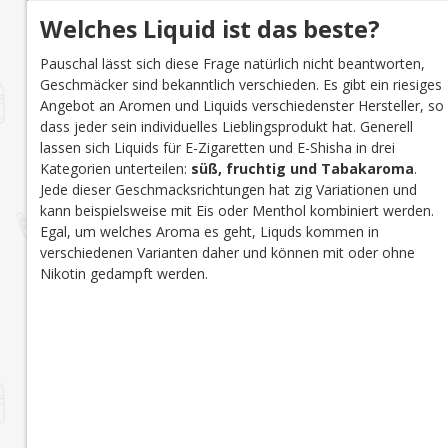
Gebäck
(3)
Welches Liquid ist das beste?
Granatapfel
(2)
Pauschal lässt sich diese Frage natürlich nicht beantworten,
Grapefruit
(4)
Geschmäcker sind bekanntlich verschieden. Es gibt ein riesiges
Grüner Apfel
(4)
Angebot an Aromen und Liquids verschiedenster Hersteller, so
dass jeder sein individuelles Lieblingsprodukt hat. Generell
Grüner Tee
(1)
lassen sich Liquids für E-Zigaretten und E-Shisha in drei
Guave
(8)
Kategorien unterteilen:
süß, fruchtig und Tabakaroma
.
Jede dieser Geschmacksrichtungen hat zig Variationen und
Gummibärchen
(2)
kann beispielsweise mit Eis oder Menthol kombiniert werden.
Gurke
(1)
Egal, um welches Aroma es geht, Liquds kommen in
Himbeere
(33)
verschiedenen Varianten daher und können mit oder ohne
Nikotin gedampft werden.
Holz
(1)
Honig
(2)
Honigmelone
(5)
Johannisbeere
(4)
Kaffee
(2)
Kaktus
(2)