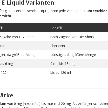
 E-Liquid Varianten
pfer gibt es ein passendes Liquid, denn jede Variante hat
unterschiedl
ersicht
:
ll
Longfill
Zugabe von DIY-Shots
nach Zugabe von DIY-Shots
nein
eher nein
iger, da größere Menge
günstiger, da größere Menge
bis 6 mg
0 mg bis 18 mg
u 120 ml
bis zu 120 ml
tärke
rken
von 0 mg (nikotinfrei) bis maximal 20 mg. Als Anfänger schrecken 