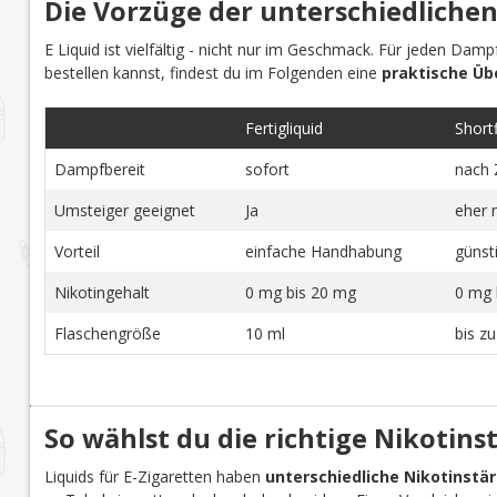
Die Vorzüge der unterschiedlichen
Marshmallow
(2)
E Liquid ist vielfältig - nicht nur im Geschmack. Für jeden Dam
Melone
(13)
bestellen kannst, findest du im Folgenden eine
praktische Üb
Menthol
(17)
Milch
(1)
Fertigliquid
Shortfi
Milchshake
(1)
Dampfbereit
sofort
nach 
Minze
(13)
Umsteiger geeignet
Ja
eher 
Mojito
(2)
Nuss
(1)
Vorteil
einfache Handhabung
günst
Orange
(7)
Nikotingehalt
0 mg bis 20 mg
0 mg 
Papaya
(3)
Flaschengröße
10 ml
bis z
Passionsfrucht
(9)
Pfefferminz
(5)
Pfirsich
(23)
So wählst du die richtige Nikotins
Popcorn
(1)
Pudding
(1)
Liquids für E-Zigaretten haben
unterschiedliche Nikotinstä