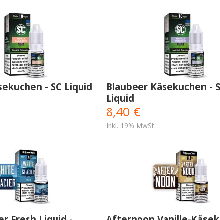
ekuchen - SC Liquid
Blaubeer Käsekuchen - 
Liquid
8,40 €
Inkl. 19% MwSt.
er Fresh Liquid -
Afternoon Vanille-Käse