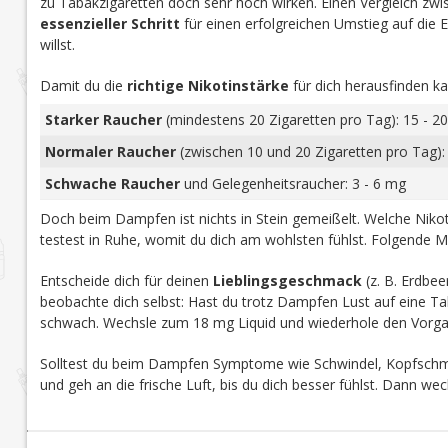
zu Tabakzigaretten doch sehr hoch wirken. Einen Vergleich zwi
Sahne
(4)
essenzieller Schritt
für einen erfolgreichen Umstieg auf die E-Z
Schwarze Johannisbeere
(2)
willst.
Sternfrucht
(1)
Damit du die
richtige Nikotinstärke
für dich herausfinden ka
Tabak
(33)
Starker Raucher
(mindestens 20 Zigaretten pro Tag): 15 - 20
Tee
(3)
Normaler Raucher
(zwischen 10 und 20 Zigaretten pro Tag):
Traube
(12)
Vanille
(12)
Schwache Raucher
und Gelegenheitsraucher: 3 - 6 mg
Waffel
(1)
Doch beim Dampfen ist nichts in Stein gemeißelt. Welche Nikoti
Waldfrüchte
(1)
testest in Ruhe, womit du dich am wohlsten fühlst. Folgende M
Waldmeister
(1)
Entscheide dich für deinen
Lieblingsgeschmack
(z. B. Erdbee
Wassermelone
(29)
beobachte dich selbst: Hast du trotz Dampfen Lust auf eine Tab
schwach. Wechsle zum 18 mg Liquid und wiederhole den Vorga
Zimt
(1)
Zitrone
(28)
Solltest du beim Dampfen Symptome wie Schwindel, Kopfschmer
Zitrus
(8)
und geh an die frische Luft, bis du dich besser fühlst. Dann we
Zucker
(1)