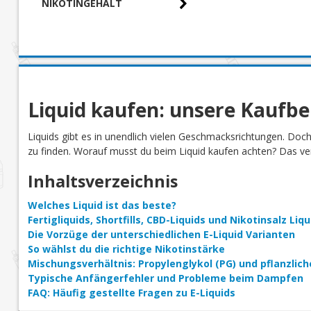
Cookies
(2)
NIKOTINGEHALT
0,00 € - 10,00 €
(5)
Cooling
(56)
Cranberry
(3)
Creme
(1)
Doppelapfel
(2)
Drachenfrucht
(4)
Liquid kaufen: unsere Kaufb
Eisbonbon
(1)
Liquids gibt es in unendlich vielen Geschmacksrichtungen. Doc
Eiscreme
(4)
zu finden. Worauf musst du beim Liquid kaufen achten? Das verr
Eistee
(1)
Inhaltsverzeichnis
Energy Drink
(6)
Erdbeere
(42)
Welches Liquid ist das beste?
Fertigliquids, Shortfills, CBD-Liquids und Nikotinsalz Li
Erdnuss
(1)
Die Vorzüge der unterschiedlichen E-Liquid Varianten
Erdnussbutter
(1)
So wählst du die richtige Nikotinstärke
Eukalyptus
(1)
Mischungsverhältnis: Propylenglykol (PG) und pflanzlich
Typische Anfängerfehler und Probleme beim Dampfen
Exotische Frucht
(15)
FAQ: Häufig gestellte Fragen zu E-Liquids
Fruchtmix
(13)