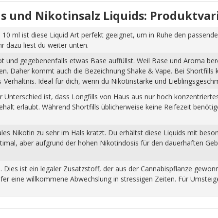
uids und Nikotinsalz Liquids: Produktva
 10 ml ist diese Liquid Art perfekt geeignet, um in Ruhe den passende
dazu liest du weiter unten.
hot und gegebenenfalls etwas Base auffüllst. Weil Base und Aroma ber
pfen. Daher kommt auch die Bezeichnung Shake & Vape. Bei Shortfills
Verhältnis. Ideal für dich, wenn du Nikotinstärke und Lieblingsgesch
Der Unterschied ist, dass Longfills von Haus aus nur hoch konzentrier
halt erlaubt. Während Shortfills üblicherweise keine Reifezeit benöti
s Nikotin zu sehr im Hals kratzt. Du erhältst diese Liquids mit beso
ptimal, aber aufgrund der hohen Nikotindosis für den dauerhaften Ge
n. Dies ist ein legaler Zusatzstoff, der aus der Cannabispflanze ge
fer eine willkommene Abwechslung in stressigen Zeiten. Für Umsteiger