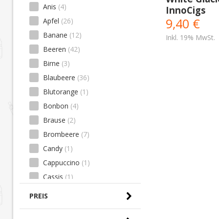
Anis
(4)
InnoCigs
9,40 €
Apfel
(26)
Banane
(12)
Inkl. 19% MwSt.
Beeren
(42)
Birne
(3)
Blaubeere
(36)
Blutorange
(1)
Bonbon
(4)
Brause
(2)
Brombeere
(7)
Candy
(1)
Cappuccino
(1)
Cassis
(1)
Cerealien
(1)
PREIS
Cola
(8)