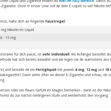
schen Liquid und Zigarette findest du
hier im FAQ-Bereich
. Gleich zu
igarette. Denn in erster Linie soll dir dein E-Liquid so viel Nikotin li
nnst, halte dich an folgende
Faustregel
:
 mg Nikotin im Liquid
 6 - 15 mg
nstärke für dich passt, ist
sehr individuell
. Als Anfänger bestellst d
ethode hat sich bereits bewährt und wir legen sie dir wärmstens ans 
re) und bestelle dir ein
Fertigliquid
mit jeweils
6 mg
,
12 mg
und
18
akzigarette? Dann ziehe öfter an deiner E-Zigarette und schau, ob sic
ng.
zen oder ein flaues Gefühl im Magen bemerken - dann ist der Nikot
chselst du zur nächst niedrigeren Stufe und wiederholst den Vorgang.