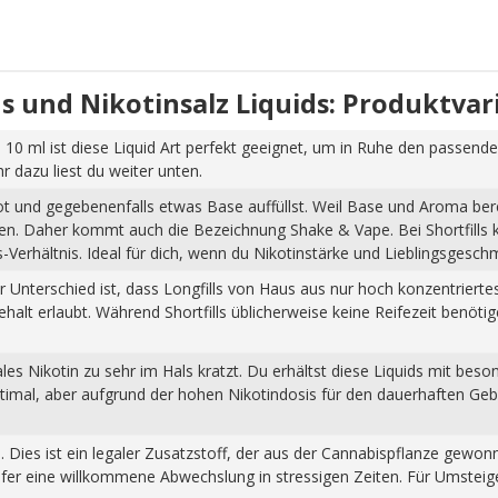
uids und Nikotinsalz Liquids: Produktva
 10 ml ist diese Liquid Art perfekt geeignet, um in Ruhe den passende
dazu liest du weiter unten.
hot und gegebenenfalls etwas Base auffüllst. Weil Base und Aroma ber
pfen. Daher kommt auch die Bezeichnung Shake & Vape. Bei Shortfills
Verhältnis. Ideal für dich, wenn du Nikotinstärke und Lieblingsgesch
Der Unterschied ist, dass Longfills von Haus aus nur hoch konzentrier
halt erlaubt. Während Shortfills üblicherweise keine Reifezeit benöti
s Nikotin zu sehr im Hals kratzt. Du erhältst diese Liquids mit beso
ptimal, aber aufgrund der hohen Nikotindosis für den dauerhaften Ge
n. Dies ist ein legaler Zusatzstoff, der aus der Cannabispflanze ge
fer eine willkommene Abwechslung in stressigen Zeiten. Für Umsteiger