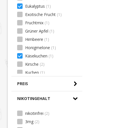
Eukalyptus
(1)
Exotische Frucht
(1)
Fruchtmix
(1)
Grüner Apfel
(1)
Himbeere
(1)
Honigmelone
(1)
Käsekuchen
(1)
Kirsche
(2)
Kuchen
(1)
Minze
(1)
PREIS
Pfirsich
(1)
Sahne
(1)
NIKOTINGEHALT
0,00 € - 10,00 €
(2)
Tabak
(2)
nikotinfrei
(2)
Vanille
(3)
3mg
(2)
Waldmeister
(1)