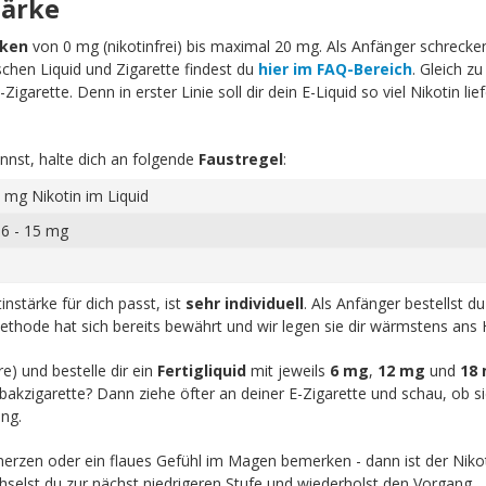
tärke
rken
von 0 mg (nikotinfrei) bis maximal 20 mg. Als Anfänger schrecken 
schen Liquid und Zigarette findest du
hier im FAQ-Bereich
. Gleich zu
igarette. Denn in erster Linie soll dir dein E-Liquid so viel Nikotin li
nnst, halte dich an folgende
Faustregel
:
 mg Nikotin im Liquid
 6 - 15 mg
nstärke für dich passt, ist
sehr individuell
. Als Anfänger bestellst d
ethode hat sich bereits bewährt und wir legen sie dir wärmstens ans 
re) und bestelle dir ein
Fertigliquid
mit jeweils
6 mg
,
12 mg
und
18
akzigarette? Dann ziehe öfter an deiner E-Zigarette und schau, ob sic
ng.
zen oder ein flaues Gefühl im Magen bemerken - dann ist der Nikot
chselst du zur nächst niedrigeren Stufe und wiederholst den Vorgang.