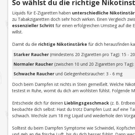
So wählst du die richtige Nikotins
Liquids für E-Zigaretten haben
unterschiedliche Nikotinstä
zu Tabakzigaretten doch sehr hoch wirken. Einen Vergleich zwi
essenzieller Schritt
für einen erfolgreichen Umstieg auf die E-Z
willst.
Damit du die
richtige Nikotinstärke
für dich herausfinden ka
Starker Raucher
(mindestens 20 Zigaretten pro Tag): 15 - 20
Normaler Raucher
(zwischen 10 und 20 Zigaretten pro Tag):
Schwache Raucher
und Gelegenheitsraucher: 3 - 6 mg
Doch beim Dampfen ist nichts in Stein gemeißelt. Welche Nikoti
testest in Ruhe, womit du dich am wohlsten fühlst. Folgende M
Entscheide dich für deinen
Lieblingsgeschmack
(z. B. Erdbee
beobachte dich selbst: Hast du trotz Dampfen Lust auf eine Tab
schwach. Wechsle zum 18 mg Liquid und wiederhole den Vorga
Solltest du beim Dampfen Symptome wie Schwindel, Kopfschmer
und geh an die frische Luft, bis du dich besser fühlst. Dann we