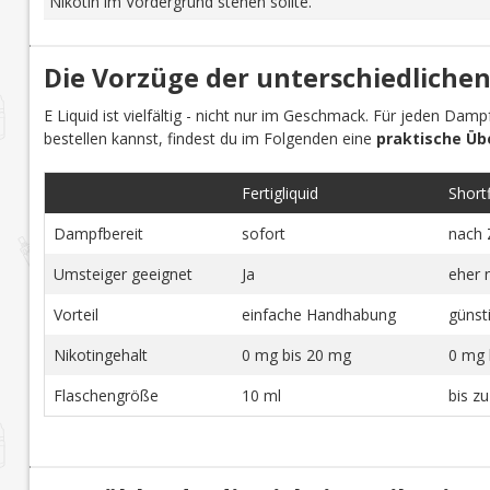
Nikotin im Vordergrund stehen sollte.
Die Vorzüge der unterschiedlichen
E Liquid ist vielfältig - nicht nur im Geschmack. Für jeden Dam
bestellen kannst, findest du im Folgenden eine
praktische Üb
Fertigliquid
Shortfi
Dampfbereit
sofort
nach 
Umsteiger geeignet
Ja
eher 
Vorteil
einfache Handhabung
günst
Nikotingehalt
0 mg bis 20 mg
0 mg 
Flaschengröße
10 ml
bis z