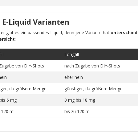
 E-Liquid Varianten
pfer gibt es ein passendes Liquid, denn jede Variante hat
unterschiedl
ersicht
:
ll
Longfill
Zugabe von DIY-Shots
nach Zugabe von DIY-Shots
nein
eher nein
iger, da größere Menge
günstiger, da größere Menge
bis 6 mg
0 mg bis 18 mg
u 120 ml
bis zu 120 ml