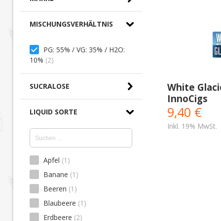
MISCHUNGSVERHÄLTNIS
PG: 55% / VG: 35% / H2O:
10%
(2)
White Glaci
SUCRALOSE
InnoCigs
9,40 €
LIQUID SORTE
Inkl. 19% MwSt.
Apfel
(1)
Banane
(1)
Beeren
(1)
Blaubeere
(1)
Erdbeere
(2)