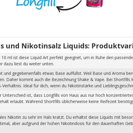
uids und Nikotinsalz Liquids: Produktva
 10 ml ist diese Liquid Art perfekt geeignet, um in Ruhe den passende
dazu liest du weiter unten.
hot und gegebenenfalls etwas Base auffüllst. Weil Base und Aroma ber
pfen. Daher kommt auch die Bezeichnung Shake & Vape. Bei Shortfills
Verhältnis. Ideal für dich, wenn du Nikotinstärke und Lieblingsgesch
Der Unterschied ist, dass Longfills von Haus aus nur hoch konzentrier
halt erlaubt. Während Shortfills üblicherweise keine Reifezeit benöti
s Nikotin zu sehr im Hals kratzt. Du erhältst diese Liquids mit beso
ptimal, aber aufgrund der hohen Nikotindosis für den dauerhaften Ge