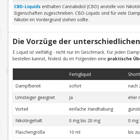
CBD-Liquids
enthalten Cannabidiol (CBD) anstelle von Nikoti
Eigenschaften zugeschrieben. CBD-Liquids sind für viele Damp
Nikotin im Vordergrund stehen sollte.
Die Vorzüge der unterschiedlichen
E Liquid ist vielfältig - nicht nur im Geschmack. Für jeden Dam
bestellen kannst, findest du im Folgenden eine
praktische Üb
Fertigliquid
Shortfi
Dampfbereit
sofort
nach 
Umsteiger geeignet
Ja
eher 
Vorteil
einfache Handhabung
günst
Nikotingehalt
0 mg bis 20 mg
0 mg 
Flaschengröße
10 ml
bis z