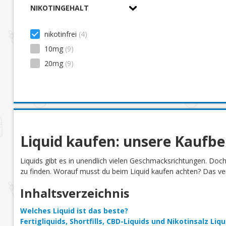
Limonade
(2)
0,00 € - 10,00 € (0)
NIKOTINGEHALT
Mango
(2)
10,00 € - 20,00 €
(4)
nikotinfrei
(4)
Minze
(2)
10mg
(9)
Orange
(1)
20mg
(9)
Pfirsich
(2)
Tabak
(1)
Tee
(1)
Traube
(1)
Vanille
(1)
Liquid kaufen: unsere Kaufb
Wassermelone
(2)
Zitrone
(1)
Liquids gibt es in unendlich vielen Geschmacksrichtungen. Doc
Zitrus
(1)
zu finden. Worauf musst du beim Liquid kaufen achten? Das verr
Inhaltsverzeichnis
Welches Liquid ist das beste?
Fertigliquids, Shortfills, CBD-Liquids und Nikotinsalz Li