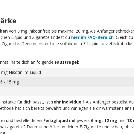
tärke
rken
von 0 mg (nikotinfrei) bis maximal 20 mg. Als Anfänger schrecken 
schen Liquid und Zigarette findest du
hier im FAQ-Bereich
. Gleich zu
igarette. Denn in erster Linie soll dir dein E-Liquid so viel Nikotin li
nnst, halte dich an folgende
Faustregel
:
 mg Nikotin im Liquid
 6 - 15 mg
nstärke für dich passt, ist
sehr individuell
. Als Anfänger bestellst d
ethode hat sich bereits bewährt und wir legen sie dir wärmstens ans 
re) und bestelle dir ein
Fertigliquid
mit jeweils
6 mg
,
12 mg
und
18
akzigarette? Dann ziehe öfter an deiner E-Zigarette und schau, ob sic
ng.