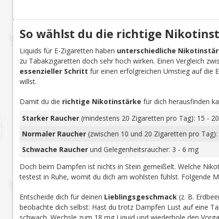
So wählst du die richtige Nikotins
Liquids für E-Zigaretten haben
unterschiedliche Nikotinstä
zu Tabakzigaretten doch sehr hoch wirken. Einen Vergleich zwi
essenzieller Schritt
für einen erfolgreichen Umstieg auf die E-Z
willst.
Damit du die
richtige Nikotinstärke
für dich herausfinden ka
Starker Raucher
(mindestens 20 Zigaretten pro Tag): 15 - 20
Normaler Raucher
(zwischen 10 und 20 Zigaretten pro Tag):
Schwache Raucher
und Gelegenheitsraucher: 3 - 6 mg
Doch beim Dampfen ist nichts in Stein gemeißelt. Welche Nikoti
testest in Ruhe, womit du dich am wohlsten fühlst. Folgende M
Entscheide dich für deinen
Lieblingsgeschmack
(z. B. Erdbee
beobachte dich selbst: Hast du trotz Dampfen Lust auf eine Tab
schwach. Wechsle zum 18 mg Liquid und wiederhole den Vorga