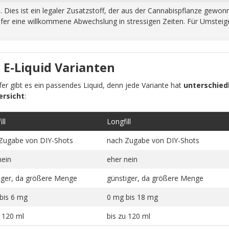
n. Dies ist ein legaler Zusatzstoff, der aus der Cannabispflanze ge
fer eine willkommene Abwechslung in stressigen Zeiten. Für Umsteiger
 E-Liquid Varianten
pfer gibt es ein passendes Liquid, denn jede Variante hat
unterschiedl
ersicht
:
ll
Longfill
Zugabe von DIY-Shots
nach Zugabe von DIY-Shots
nein
eher nein
iger, da größere Menge
günstiger, da größere Menge
bis 6 mg
0 mg bis 18 mg
u 120 ml
bis zu 120 ml