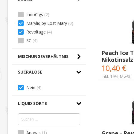
InnoCigs
(2)
Maryliq by Lost Mary
(0)
Revoltage
(4)
SC
(4)
Peach Ice T
MISCHUNGSVERHÄLTNIS
Nikotinsalz
10,40 €
SUCRALOSE
Inkl. 19% MwSt.
Nein
(4)
LIQUID SORTE
Grape - Rev
Ananas
(1)