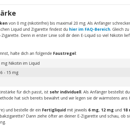
tärke
rken
von 0 mg (nikotinfrei) bis maximal 20 mg. Als Anfänger schrecken 
schen Liquid und Zigarette findest du
hier im FAQ-Bereich
. Gleich zu
igarette. Denn in erster Linie soll dir dein E-Liquid so viel Nikotin li
nnst, halte dich an folgende
Faustregel
:
 mg Nikotin im Liquid
 6 - 15 mg
nstärke für dich passt, ist
sehr individuell
. Als Anfänger bestellst d
ethode hat sich bereits bewährt und wir legen sie dir wärmstens ans 
re) und bestelle dir ein
Fertigliquid
mit jeweils
6 mg
,
12 mg
und
18
akzigarette? Dann ziehe öfter an deiner E-Zigarette und schau, ob sic
ng.