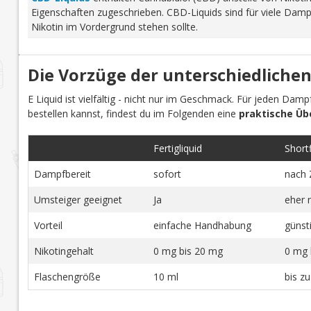
Eigenschaften zugeschrieben. CBD-Liquids sind für viele Damp
Nikotin im Vordergrund stehen sollte.
Die Vorzüge der unterschiedlichen
E Liquid ist vielfältig - nicht nur im Geschmack. Für jeden Dam
bestellen kannst, findest du im Folgenden eine
praktische Üb
Fertigliquid
Shortfi
Dampfbereit
sofort
nach 
Umsteiger geeignet
Ja
eher 
Vorteil
einfache Handhabung
günst
Nikotingehalt
0 mg bis 20 mg
0 mg 
Flaschengröße
10 ml
bis z