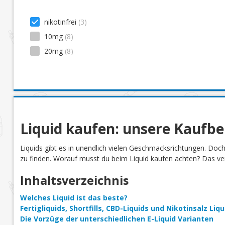
Mango
(2)
10,00 € - 20,00 €
(3)
nikotinfrei
(3)
Minze
(2)
10mg
(8)
Orange
(1)
20mg
(8)
Pfirsich
(2)
Tabak
(1)
Tee
(1)
Traube
(1)
Vanille
(1)
Liquid kaufen: unsere Kaufb
Wassermelone
(2)
Zitrone
(1)
Liquids gibt es in unendlich vielen Geschmacksrichtungen. Doc
Zitrus
(1)
zu finden. Worauf musst du beim Liquid kaufen achten? Das verr
Inhaltsverzeichnis
Welches Liquid ist das beste?
Fertigliquids, Shortfills, CBD-Liquids und Nikotinsalz Li
Die Vorzüge der unterschiedlichen E-Liquid Varianten