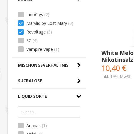
InnoCigs
(2)
Maryliq by Lost Mary
(0)
Revoltage
(3)
SC
(4)
Vampire Vape
(1)
White Melo
Nikotinsalz
MISCHUNGSVERHÄLTNIS
10,40 €
Inkl. 19% MwSt.
SUCRALOSE
LIQUID SORTE
Ananas
(1)