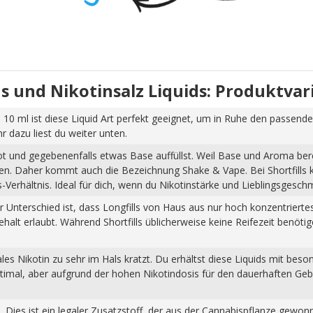
uids und Nikotinsalz Liquids: Produktva
 10 ml ist diese Liquid Art perfekt geeignet, um in Ruhe den passende
dazu liest du weiter unten.
hot und gegebenenfalls etwas Base auffüllst. Weil Base und Aroma ber
pfen. Daher kommt auch die Bezeichnung Shake & Vape. Bei Shortfills
Verhältnis. Ideal für dich, wenn du Nikotinstärke und Lieblingsgesch
Der Unterschied ist, dass Longfills von Haus aus nur hoch konzentrier
halt erlaubt. Während Shortfills üblicherweise keine Reifezeit benöti
s Nikotin zu sehr im Hals kratzt. Du erhältst diese Liquids mit beso
ptimal, aber aufgrund der hohen Nikotindosis für den dauerhaften Ge
n. Dies ist ein legaler Zusatzstoff, der aus der Cannabispflanze ge