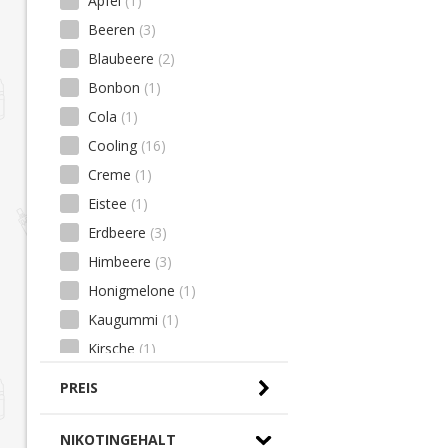
Apfel
(1)
Beeren
(3)
Blaubeere
(2)
Bonbon
(1)
Cola
(1)
Cooling
(16)
Creme
(1)
Eistee
(1)
Erdbeere
(3)
Himbeere
(3)
Honigmelone
(1)
Kaugummi
(1)
Kirsche
(1)
Kiwi
(2)
PREIS
Koolada
(6)
Limonade
(2)
0,00 € - 10,00 € (0)
NIKOTINGEHALT