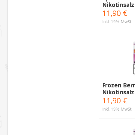
Nikotinsalz
Menthol
(2)
11,90 €
Minze
(2)
Inkl. 19% MwSt.
Mojito
(1)
Orange
(1)
Passionsfrucht
(3)
Pfefferminz
(2)
Pfirsich
(4)
Traube
(1)
Wassermelone
(3)
Frozen Berri
Zitrone
(6)
Nikotinsalz
11,90 €
Inkl. 19% MwSt.