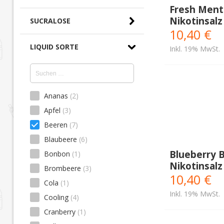
Fresh Menth
Nikotinsalz
SUCRALOSE
10,40 €
LIQUID SORTE
Inkl. 19% MwSt.
Ananas
(2)
Apfel
(3)
Beeren
(7)
Blaubeere
(6)
Blueberry 
Bonbon
(1)
Nikotinsalz
Brombeere
(3)
10,40 €
Cola
(1)
Inkl. 19% MwSt.
Cooling
(4)
Cranberry
(1)