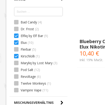
Bad Candy
(4)
Dr. Frost
(2)
Elfliq by Elf Bar
(9)
Blueberry C
Elux
(10)
Elux Nikoti
Flerbar
(5)
10,40 €
Kirschlolli
(1)
Inkl. 19% MwSt.
Maryliq by Lost Mary
(3)
Pod Salt
(12)
Revoltage
(6)
Twelve Monkeys
(1)
Vampire Vape
(11)
MISCHUNGSVERHÄLTNIS