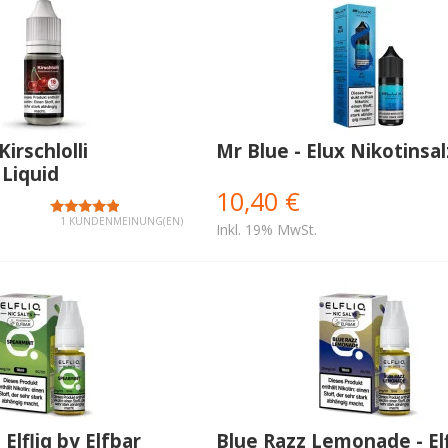
 Kirschlolli
Mr Blue - Elux Nikotinsal
 Liquid
10,40 €
1 KUNDENMEINUNG(EN)
Inkl. 19% MwSt.
Elfliq by Elfbar
Blue Razz Lemonade - Elf