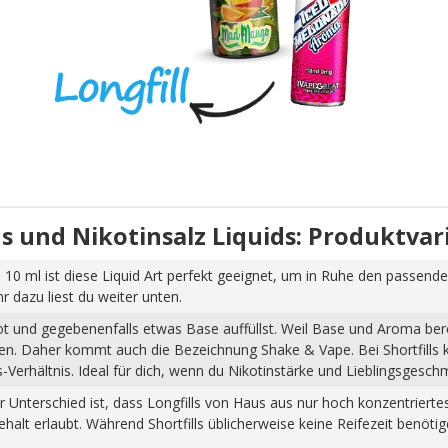
uids und Nikotinsalz Liquids: Produktva
 10 ml ist diese Liquid Art perfekt geeignet, um in Ruhe den passende
dazu liest du weiter unten.
hot und gegebenenfalls etwas Base auffüllst. Weil Base und Aroma ber
pfen. Daher kommt auch die Bezeichnung Shake & Vape. Bei Shortfills
Verhältnis. Ideal für dich, wenn du Nikotinstärke und Lieblingsgesch
Der Unterschied ist, dass Longfills von Haus aus nur hoch konzentrier
halt erlaubt. Während Shortfills üblicherweise keine Reifezeit benöti