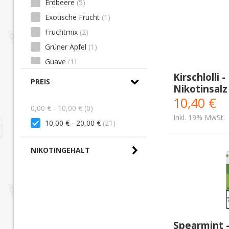
Erdbeere
(5)
Exotische Frucht
(1)
Fruchtmix
(2)
Grüner Apfel
(1)
Guave
(1)
Kirschlolli -
Gummibärchen
(1)
PREIS
Nikotinsalz
Himbeere
(4)
10,40 €
Kaugummi
(2)
0,00 € - 10,00 € (0)
Inkl. 19% MwSt.
Kirsche
(7)
10,00 € - 20,00 €
(21)
Kiwi
(3)
NIKOTINGEHALT
Kokosnuss
(2)
Koolada
(1)
Limette
(2)
Limonade
(3)
Mango
(2)
Spearmint - 
Melone
(2)