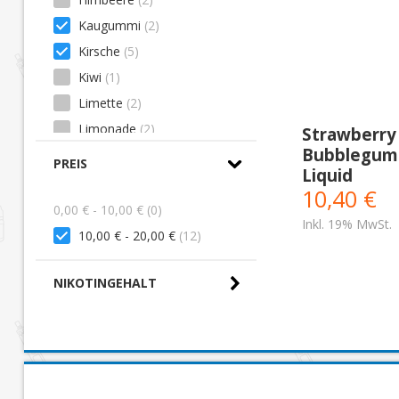
Kaugummi
(2)
Kirsche
(5)
Kiwi
(1)
Limette
(2)
Limonade
(2)
Strawberry
Bubblegum -
Mango
(1)
PREIS
Liquid
Melone
(2)
10,40 €
Menthol
(1)
0,00 € - 10,00 € (0)
Inkl. 19% MwSt.
Minze
(0)
10,00 € - 20,00 €
(12)
Mojito
(1)
NIKOTINGEHALT
Passionsfrucht
(1)
Pfirsich
(2)
Traube
(1)
Wassermelone
(2)
Zitrone
(2)