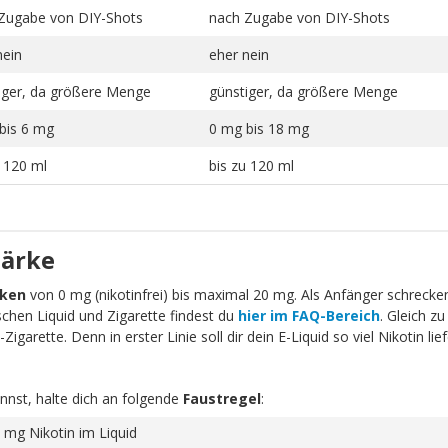
Zugabe von DIY-Shots
nach Zugabe von DIY-Shots
nein
eher nein
iger, da größere Menge
günstiger, da größere Menge
bis 6 mg
0 mg bis 18 mg
u 120 ml
bis zu 120 ml
tärke
rken
von 0 mg (nikotinfrei) bis maximal 20 mg. Als Anfänger schrecken 
schen Liquid und Zigarette findest du
hier im FAQ-Bereich
. Gleich zu
igarette. Denn in erster Linie soll dir dein E-Liquid so viel Nikotin li
nnst, halte dich an folgende
Faustregel
:
 mg Nikotin im Liquid