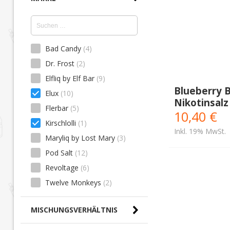
Bad Candy
(4)
Dr. Frost
(2)
Elfliq by Elf Bar
(9)
Blueberry 
Elux
(10)
Nikotinsalz
Flerbar
(5)
10,40 €
Kirschlolli
(1)
Inkl. 19% MwSt.
Maryliq by Lost Mary
(3)
Pod Salt
(12)
Revoltage
(6)
Twelve Monkeys
(2)
MISCHUNGSVERHÄLTNIS