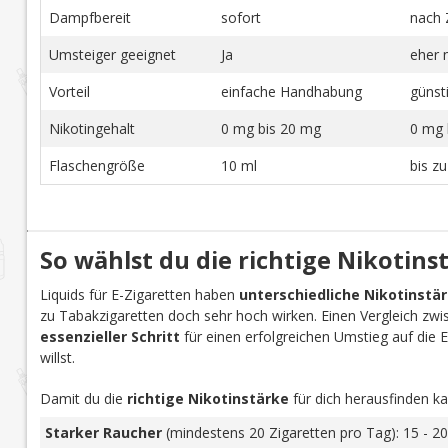
Dampfbereit
sofort
nach 
Umsteiger geeignet
Ja
eher 
Vorteil
einfache Handhabung
günst
Nikotingehalt
0 mg bis 20 mg
0 mg 
Flaschengröße
10 ml
bis z
So wählst du die richtige Nikotins
Liquids für E-Zigaretten haben
unterschiedliche Nikotinstä
zu Tabakzigaretten doch sehr hoch wirken. Einen Vergleich zwi
essenzieller Schritt
für einen erfolgreichen Umstieg auf die E-Z
willst.
Damit du die
richtige Nikotinstärke
für dich herausfinden ka
Starker Raucher
(mindestens 20 Zigaretten pro Tag): 15 - 20