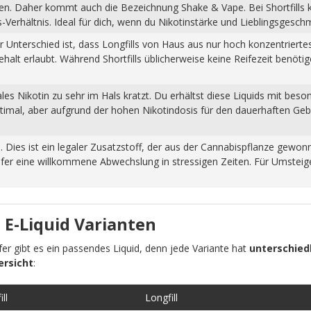
pfen. Daher kommt auch die Bezeichnung Shake & Vape. Bei Shortfills
Verhältnis. Ideal für dich, wenn du Nikotinstärke und Lieblingsgesch
Der Unterschied ist, dass Longfills von Haus aus nur hoch konzentrier
halt erlaubt. Während Shortfills üblicherweise keine Reifezeit benöti
s Nikotin zu sehr im Hals kratzt. Du erhältst diese Liquids mit beso
ptimal, aber aufgrund der hohen Nikotindosis für den dauerhaften Ge
n. Dies ist ein legaler Zusatzstoff, der aus der Cannabispflanze ge
fer eine willkommene Abwechslung in stressigen Zeiten. Für Umsteiger
 E-Liquid Varianten
pfer gibt es ein passendes Liquid, denn jede Variante hat
unterschiedl
ersicht
:
ll
Longfill