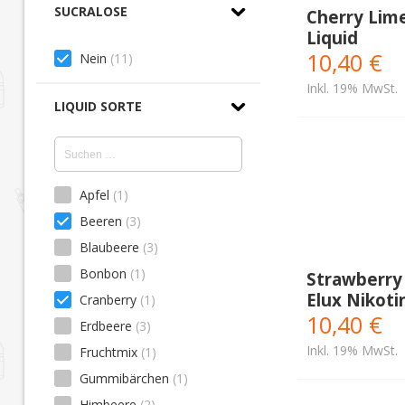
SUCRALOSE
Cherry Lime
Liquid
10,40 €
Nein
(11)
Inkl. 19% MwSt.
LIQUID SORTE
Apfel
(1)
Beeren
(3)
Blaubeere
(3)
Bonbon
(1)
Strawberry 
Elux Nikoti
Cranberry
(1)
10,40 €
Erdbeere
(3)
Inkl. 19% MwSt.
Fruchtmix
(1)
Gummibärchen
(1)
Himbeere
(2)