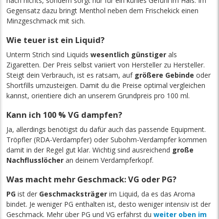
nach nichts, sondern sorgt nur für ein kühles Gefühl im Hals. Im
Gegensatz dazu bringt Menthol neben dem Frischekick einen
Minzgeschmack mit sich.
Wie teuer ist ein Liquid?
Unterm Strich sind Liquids
wesentlich günstiger
als
Zigaretten. Der Preis selbst variiert von Hersteller zu Hersteller.
Steigt dein Verbrauch, ist es ratsam, auf
größere Gebinde
oder
Shortfills umzusteigen. Damit du die Preise optimal vergleichen
kannst, orientiere dich an unserem Grundpreis pro 100 ml.
Kann ich 100 % VG dampfen?
Ja, allerdings benötigst du dafür auch das passende Equipment.
Tröpfler (RDA-Verdampfer) oder Subohm-Verdampfer kommen
damit in der Regel gut klar. Wichtig sind ausreichend
große
Nachflusslöcher
an deinem Verdampferkopf.
Was macht mehr Geschmack: VG oder PG?
PG
ist der
Geschmacksträger
im Liquid, da es das Aroma
bindet. Je weniger PG enthalten ist, desto weniger intensiv ist der
Geschmack. Mehr über PG und VG erfährst du
weiter oben im