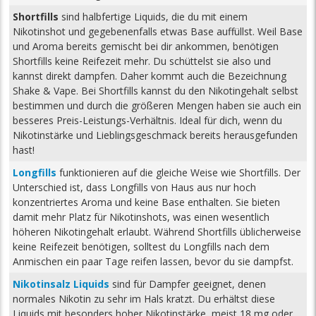
Shortfills
sind halbfertige Liquids, die du mit einem
Nikotinshot und gegebenenfalls etwas Base auffüllst. Weil Base
und Aroma bereits gemischt bei dir ankommen, benötigen
Shortfills keine Reifezeit mehr. Du schüttelst sie also und
kannst direkt dampfen. Daher kommt auch die Bezeichnung
Shake & Vape. Bei Shortfills kannst du den Nikotingehalt selbst
bestimmen und durch die größeren Mengen haben sie auch ein
besseres Preis-Leistungs-Verhältnis. Ideal für dich, wenn du
Nikotinstärke und Lieblingsgeschmack bereits herausgefunden
hast!
Longfills
funktionieren auf die gleiche Weise wie Shortfills. Der
Unterschied ist, dass Longfills von Haus aus nur hoch
konzentriertes Aroma und keine Base enthalten. Sie bieten
damit mehr Platz für Nikotinshots, was einen wesentlich
höheren Nikotingehalt erlaubt. Während Shortfills üblicherweise
keine Reifezeit benötigen, solltest du Longfills nach dem
Anmischen ein paar Tage reifen lassen, bevor du sie dampfst.
Nikotinsalz Liquids
sind für Dampfer geeignet, denen
normales Nikotin zu sehr im Hals kratzt. Du erhältst diese
Liquids mit besonders hoher Nikotinstärke, meist 18 mg oder