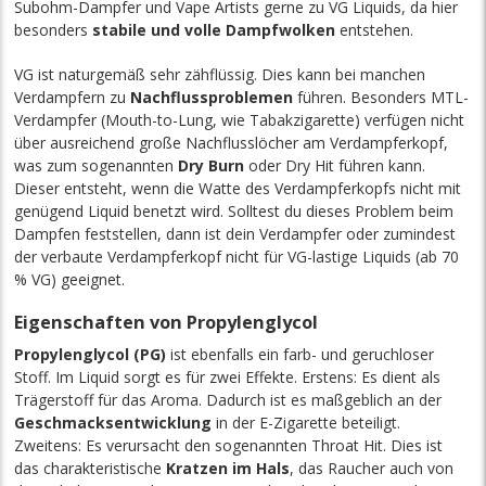
Subohm-Dampfer und Vape Artists gerne zu VG Liquids, da hier
besonders
stabile und volle Dampfwolken
entstehen.
VG ist naturgemäß sehr zähflüssig. Dies
kann
bei manchen
Verdampfern zu
Nachflussproblemen
führen. Besonders MTL-
Verdampfer (Mouth-to-Lung, wie Tabakzigarette) verfügen nicht
über ausreichend große Nachflusslöcher am Verdampferkopf,
was zum sogenannten
Dry Burn
oder Dry Hit führen kann.
Dieser entsteht, wenn die Watte des Verdampferkopfs nicht mit
genügend Liquid benetzt wird. Solltest du dieses Problem beim
Dampfen feststellen, dann ist dein Verdampfer oder zumindest
der verbaute Verdampferkopf nicht für VG-lastige Liquids (ab 70
% VG) geeignet.
Eigenschaften von Propylenglycol
Propylenglycol (PG)
ist ebenfalls ein farb- und geruchloser
Stoff. Im Liquid sorgt es für zwei Effekte. Erstens: Es dient als
Trägerstoff für das Aroma. Dadurch ist es maßgeblich an der
Geschmacksentwicklung
in der E-Zigarette beteiligt.
Zweitens: Es verursacht den sogenannten Throat Hit. Dies ist
das charakteristische
Kratzen im Hals
, das Raucher auch von