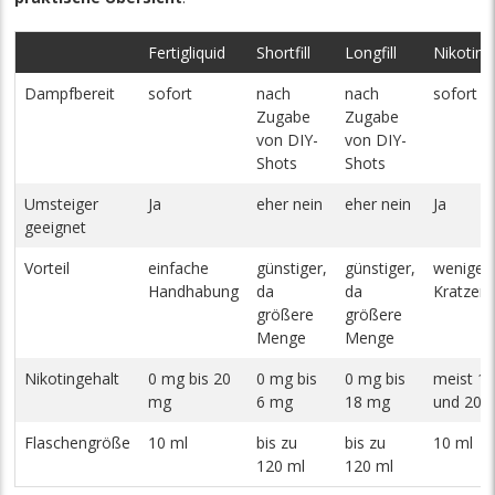
Fertigliquid
Shortfill
Longfill
Nikotinsa
Dampfbereit
sofort
nach
nach
sofort
Zugabe
Zugabe
von DIY-
von DIY-
Shots
Shots
Umsteiger
Ja
eher nein
eher nein
Ja
geeignet
Vorteil
einfache
günstiger,
günstiger,
weniger
Handhabung
da
da
Kratzen 
größere
größere
Menge
Menge
Nikotingehalt
0 mg bis 20
0 mg bis
0 mg bis
meist 1
mg
6 mg
18 mg
und 20 
Flaschengröße
10 ml
bis zu
bis zu
10 ml
120 ml
120 ml