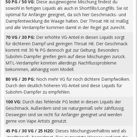
50 PG / 50 VG:
Diese ausgewogene Mischung findest du
sowohl in fertigen Liquids als auch in Shortfills/Longfills. Sie ist
optimal für Anfänger geeignet, da sich hier Geschmacks- und
Dampfentwicklung die Waage halten. Der Throat Hit ist mäßig
und alle Verdampfer kommen damit in der Regel gut zurecht.
70 VG / 30 PG:
Der erhöhte VG-Anteil in diesen Liquids sorgt
für dichteren Dampf und geringen Throat Hit. Der Geschmack
kommt mit 30 % PG dennoch gut zur Geltung. Besonders
Subohm-Dampfer greifen gern auf diese Mischungen zurück.
MTL-Verdampfer könnten allerdings Nachflussprobleme
bekommen, abhängig vom Modell.
80 VG / 20 PG:
Noch mehr VG für noch dichtere Dampfwolken.
Durch den deutlich höheren VG-Anteil sind diese Liquids für
Subohm-Dampfer zu empfehlen.
100 VG:
Durch das fehlende PG leidet in diesen Liquids der
Geschmack. Außerdem sind sie naturgemäß sehr zähflüssig.
Deswegen sind sie nicht für Anfänger geeignet und werden
gerne von Vape Artists genutzt.
45 PG / 30 VG / 25 H2O:
Dieses Mischungsverhältnis wird als