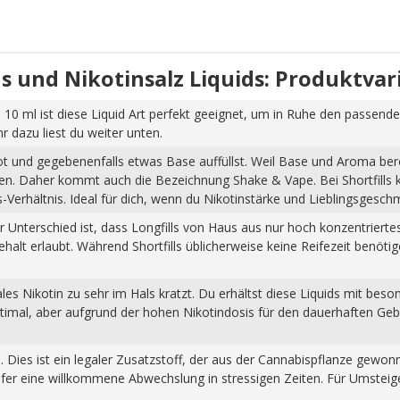
uids und Nikotinsalz Liquids: Produktva
 10 ml ist diese Liquid Art perfekt geeignet, um in Ruhe den passende
dazu liest du weiter unten.
hot und gegebenenfalls etwas Base auffüllst. Weil Base und Aroma ber
pfen. Daher kommt auch die Bezeichnung Shake & Vape. Bei Shortfills
Verhältnis. Ideal für dich, wenn du Nikotinstärke und Lieblingsgesch
Der Unterschied ist, dass Longfills von Haus aus nur hoch konzentrier
halt erlaubt. Während Shortfills üblicherweise keine Reifezeit benöti
s Nikotin zu sehr im Hals kratzt. Du erhältst diese Liquids mit beso
ptimal, aber aufgrund der hohen Nikotindosis für den dauerhaften Ge
n. Dies ist ein legaler Zusatzstoff, der aus der Cannabispflanze ge
fer eine willkommene Abwechslung in stressigen Zeiten. Für Umsteiger