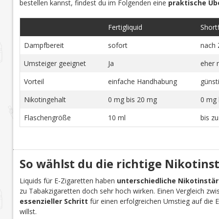
bestellen kannst, findest du im Folgenden eine
praktische Üb
Fertigliquid
Shortfi
Dampfbereit
sofort
nach 
Umsteiger geeignet
Ja
eher 
Vorteil
einfache Handhabung
günst
Nikotingehalt
0 mg bis 20 mg
0 mg 
Flaschengröße
10 ml
bis z
So wählst du die richtige Nikotins
Liquids für E-Zigaretten haben
unterschiedliche Nikotinstä
zu Tabakzigaretten doch sehr hoch wirken. Einen Vergleich zwi
essenzieller Schritt
für einen erfolgreichen Umstieg auf die E-Z
willst.