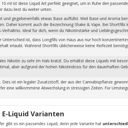
 10 ml ist diese Liquid Art perfekt geeignet, um in Ruhe den passende
dazu liest du weiter unten.
hot und gegebenenfalls etwas Base auffüllst. Weil Base und Aroma ber
pfen. Daher kommt auch die Bezeichnung Shake & Vape. Bei Shortfills
Verhältnis. Ideal für dich, wenn du Nikotinstärke und Lieblingsgesch
Der Unterschied ist, dass Longfills von Haus aus nur hoch konzentrier
halt erlaubt. Während Shortfills üblicherweise keine Reifezeit benöti
s Nikotin zu sehr im Hals kratzt. Du erhältst diese Liquids mit beso
ptimal, aber aufgrund der hohen Nikotindosis für den dauerhaften Ge
n. Dies ist ein legaler Zusatzstoff, der aus der Cannabispflanze ge
fer eine willkommene Abwechslung in stressigen Zeiten. Für Umsteiger
 E-Liquid Varianten
pfer gibt es ein passendes Liquid, denn jede Variante hat
unterschiedl