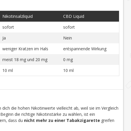
Nikotinsalzliquid
CBD Liquid
sofort
sofort
Ja
Nein
weniger Kratzen im Hals
entspannende Wirkung
meist 18 mg und 20 mg
0 mg
10 ml
10 ml
dich die hohen Nikotinwerte vielleicht ab, weil sie im Vergleich
 Beginn die richtige Nikotinstärke zu wählen, ist ein
efern, dass du
nicht mehr zu einer Tabakzigarette
greifen