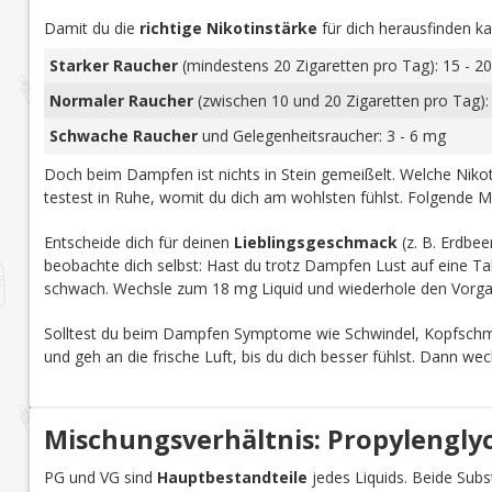
Damit du die
richtige Nikotinstärke
für dich herausfinden ka
Starker Raucher
(mindestens 20 Zigaretten pro Tag): 15 - 20
Normaler Raucher
(zwischen 10 und 20 Zigaretten pro Tag):
Schwache Raucher
und Gelegenheitsraucher: 3 - 6 mg
Doch beim Dampfen ist nichts in Stein gemeißelt. Welche Nikoti
testest in Ruhe, womit du dich am wohlsten fühlst. Folgende M
Entscheide dich für deinen
Lieblingsgeschmack
(z. B. Erdbee
beobachte dich selbst: Hast du trotz Dampfen Lust auf eine Tab
schwach. Wechsle zum 18 mg Liquid und wiederhole den Vorga
Solltest du beim Dampfen Symptome wie Schwindel, Kopfschmer
und geh an die frische Luft, bis du dich besser fühlst. Dann we
Mischungsverhältnis: Propylenglyco
PG und VG sind
Hauptbestandteile
jedes Liquids. Beide Subst