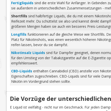
Fertigliquids
sind die erste Wahl für Anfänger. In Gebinden zu
sie außerdem in unterschiedlichen Zusammensetzungen - mehr 
Shortfills
sind halbfertige Liquids, die du mit einem Nikotins
Reifezeit mehr. Du schüttelst sie also und kannst direkt dam
größeren Mengen haben sie auch ein besseres Preis-Leistungs-
Longfills
funktionieren auf die gleiche Weise wie Shortfills. 
Platz für Nikotinshots, was einen wesentlich höheren Nikotinge
reifen lassen, bevor du sie dampfst.
Nikotinsalz Liquids
sind für Dampfer geeignet, denen normale
für den Umstieg von der Tabakzigarette auf die E-Zigarette o
empfehlenswert.
CBD-Liquids
enthalten Cannabidiol (CBD) anstelle von Nikoti
Eigenschaften zugeschrieben. CBD-Liquids sind für viele Damp
Nikotin im Vordergrund stehen sollte.
Die Vorzüge der unterschiedlichen
E Liquid ist vielfältig - nicht nur im Geschmack. Für jeden Dam