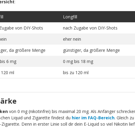
ersicht
:
ll
Longfill
Zugabe von DIY-Shots
nach Zugabe von DIY-Shots
nein
eher nein
iger, da größere Menge
günstiger, da größere Menge
bis 6 mg
0 mg bis 18 mg
u 120 ml
bis zu 120 ml
tärke
rken
von 0 mg (nikotinfrei) bis maximal 20 mg. Als Anfänger schrecken 
schen Liquid und Zigarette findest du
hier im FAQ-Bereich
. Gleich zu
igarette. Denn in erster Linie soll dir dein E-Liquid so viel Nikotin li