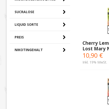
SUCRALOSE
LIQUID SORTE
PREIS
Cherry Lemo
Lost Mary N
0,00 € - 10,00 € (0)
NIKOTINGEHALT
10,90 €
10,00 € - 20,00 €
(10)
Inkl. 19% MwSt.