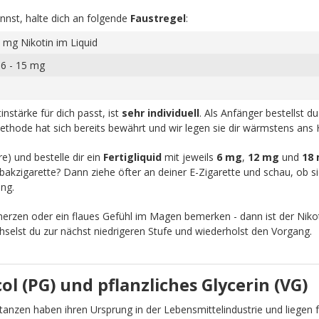
nnst, halte dich an folgende
Faustregel
:
 mg Nikotin im Liquid
 6 - 15 mg
nstärke für dich passt, ist
sehr individuell
. Als Anfänger bestellst d
ethode hat sich bereits bewährt und wir legen sie dir wärmstens ans 
re) und bestelle dir ein
Fertigliquid
mit jeweils
6 mg
,
12 mg
und
18
akzigarette? Dann ziehe öfter an deiner E-Zigarette und schau, ob sic
ng.
zen oder ein flaues Gefühl im Magen bemerken - dann ist der Nikot
chselst du zur nächst niedrigeren Stufe und wiederholst den Vorgang.
l (PG) und pflanzliches Glycerin (VG)
anzen haben ihren Ursprung in der Lebensmittelindustrie und liegen fü