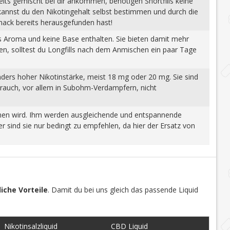
eits gemischt bei dir ankommen, benötigen Shortfills keine
 kannst du den Nikotingehalt selbst bestimmen und durch die
mack bereits herausgefunden hast!
tes Aroma und keine Base enthalten. Sie bieten damit mehr
gen, solltest du Longfills nach dem Anmischen ein paar Tage
nders hoher Nikotinstärke, meist 18 mg oder 20 mg. Sie sind
brauch, vor allem in Subohm-Verdampfern, nicht
wonnen wird. Ihm werden ausgleichende und entspannende
 sind sie nur bedingt zu empfehlen, da hier der Ersatz von
iche Vorteile
. Damit du bei uns gleich das passende Liquid
Nikotinsalzliquid
CBD Liquid