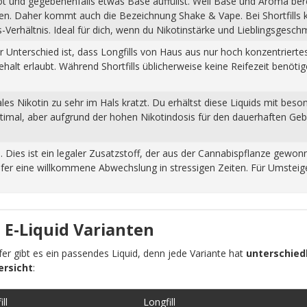
hot und gegebenenfalls etwas Base auffüllst. Weil Base und Aroma ber
pfen. Daher kommt auch die Bezeichnung Shake & Vape. Bei Shortfills
Verhältnis. Ideal für dich, wenn du Nikotinstärke und Lieblingsgesch
Der Unterschied ist, dass Longfills von Haus aus nur hoch konzentrier
halt erlaubt. Während Shortfills üblicherweise keine Reifezeit benöti
s Nikotin zu sehr im Hals kratzt. Du erhältst diese Liquids mit beso
ptimal, aber aufgrund der hohen Nikotindosis für den dauerhaften Ge
n. Dies ist ein legaler Zusatzstoff, der aus der Cannabispflanze ge
fer eine willkommene Abwechslung in stressigen Zeiten. Für Umsteiger
 E-Liquid Varianten
pfer gibt es ein passendes Liquid, denn jede Variante hat
unterschiedl
ersicht
:
ll
Longfill