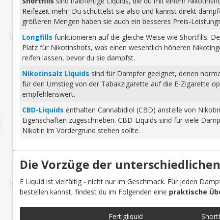
Shortfills
sind halbfertige Liquids, die du mit einem Nikotins
Reifezeit mehr. Du schüttelst sie also und kannst direkt dam
größeren Mengen haben sie auch ein besseres Preis-Leistungs-
Longfills
funktionieren auf die gleiche Weise wie Shortfills. 
Platz für Nikotinshots, was einen wesentlich höheren Nikotinge
reifen lassen, bevor du sie dampfst.
Nikotinsalz Liquids
sind für Dampfer geeignet, denen normale
für den Umstieg von der Tabakzigarette auf die E-Zigarette o
empfehlenswert.
CBD-Liquids
enthalten Cannabidiol (CBD) anstelle von Nikoti
Eigenschaften zugeschrieben. CBD-Liquids sind für viele Damp
Nikotin im Vordergrund stehen sollte.
Die Vorzüge der unterschiedlichen
E Liquid ist vielfältig - nicht nur im Geschmack. Für jeden Dam
bestellen kannst, findest du im Folgenden eine
praktische Üb
Fertigliquid
Shortfi