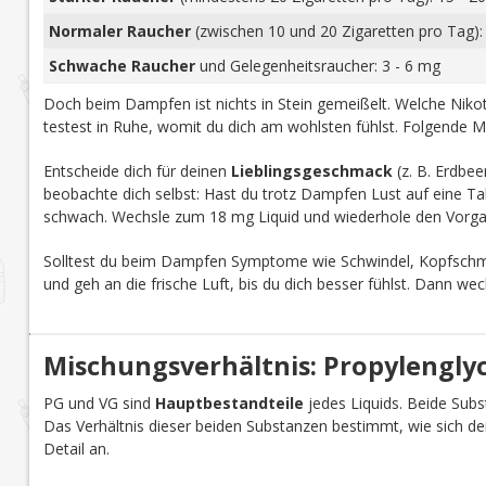
Normaler Raucher
(zwischen 10 und 20 Zigaretten pro Tag):
Schwache Raucher
und Gelegenheitsraucher: 3 - 6 mg
Doch beim Dampfen ist nichts in Stein gemeißelt. Welche Nikoti
testest in Ruhe, womit du dich am wohlsten fühlst. Folgende M
Entscheide dich für deinen
Lieblingsgeschmack
(z. B. Erdbee
beobachte dich selbst: Hast du trotz Dampfen Lust auf eine Tab
schwach. Wechsle zum 18 mg Liquid und wiederhole den Vorga
Solltest du beim Dampfen Symptome wie Schwindel, Kopfschmer
und geh an die frische Luft, bis du dich besser fühlst. Dann we
Mischungsverhältnis: Propylenglyco
PG und VG sind
Hauptbestandteile
jedes Liquids. Beide Subst
Das Verhältnis dieser beiden Substanzen bestimmt, wie sich d
Detail an.