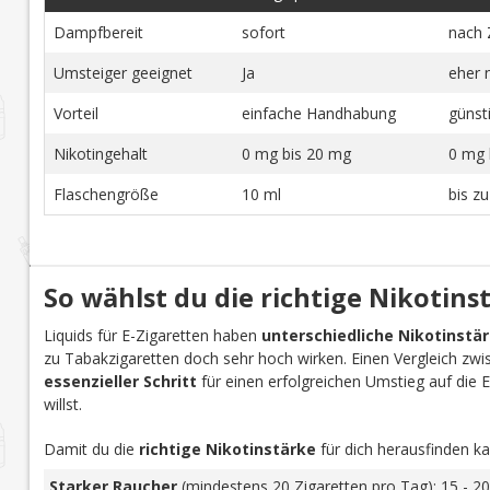
Dampfbereit
sofort
nach 
Umsteiger geeignet
Ja
eher 
Vorteil
einfache Handhabung
günst
Nikotingehalt
0 mg bis 20 mg
0 mg 
Flaschengröße
10 ml
bis z
So wählst du die richtige Nikotins
Liquids für E-Zigaretten haben
unterschiedliche Nikotinstä
zu Tabakzigaretten doch sehr hoch wirken. Einen Vergleich zwi
essenzieller Schritt
für einen erfolgreichen Umstieg auf die E-Z
willst.
Damit du die
richtige Nikotinstärke
für dich herausfinden ka
Starker Raucher
(mindestens 20 Zigaretten pro Tag): 15 - 20