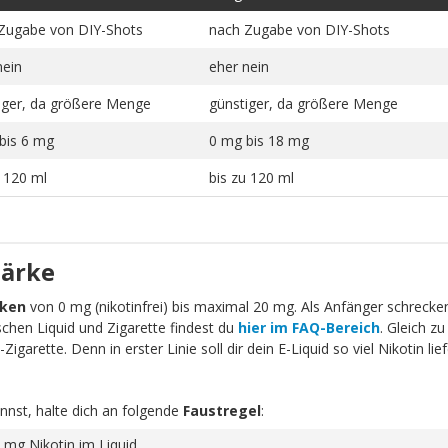
Zugabe von DIY-Shots
nach Zugabe von DIY-Shots
nein
eher nein
iger, da größere Menge
günstiger, da größere Menge
bis 6 mg
0 mg bis 18 mg
u 120 ml
bis zu 120 ml
tärke
rken
von 0 mg (nikotinfrei) bis maximal 20 mg. Als Anfänger schrecken 
schen Liquid und Zigarette findest du
hier im FAQ-Bereich
. Gleich zu
igarette. Denn in erster Linie soll dir dein E-Liquid so viel Nikotin li
nnst, halte dich an folgende
Faustregel
:
 mg Nikotin im Liquid