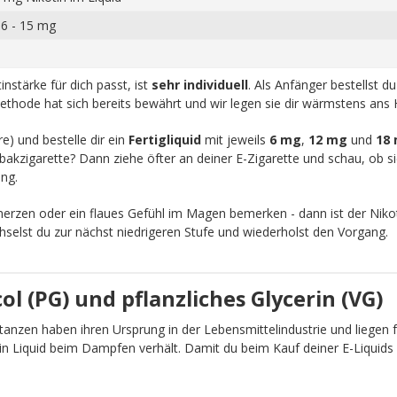
 6 - 15 mg
nstärke für dich passt, ist
sehr individuell
. Als Anfänger bestellst d
ethode hat sich bereits bewährt und wir legen sie dir wärmstens ans 
re) und bestelle dir ein
Fertigliquid
mit jeweils
6 mg
,
12 mg
und
18
akzigarette? Dann ziehe öfter an deiner E-Zigarette und schau, ob sic
ng.
zen oder ein flaues Gefühl im Magen bemerken - dann ist der Nikot
chselst du zur nächst niedrigeren Stufe und wiederholst den Vorgang.
l (PG) und pflanzliches Glycerin (VG)
anzen haben ihren Ursprung in der Lebensmittelindustrie und liegen fü
ein Liquid beim Dampfen verhält. Damit du beim Kauf deiner E-Liquid