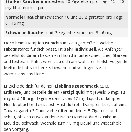
Starker Raucher
(mindestens 20 Zigaretten pro Tag): 15 - 20
mg Nikotin im Liquid
Normaler Raucher
(zwischen 10 und 20 Zigaretten pro Tag):
6 - 15 mg
Schwache Raucher
und Gelegenheitsraucher: 3 - 6 mg
Doch beim Dampfen ist nichts in Stein gemeißelt. Welche
Nikotinstärke für dich passt, ist
sehr individuell
. Als Anfänger
bestellst du dir am besten ein Eliquid in unterschiedlichen Stärken
und testest in Ruhe, womit du dich am wohlsten fühlst. Folgende
Methode hat sich bereits bewährt und wir legen sie dir
wärmstens ans Herz:
Entscheide dich für deinen
Lieblingsgeschmack
(z. B.
Erdbeere) und bestelle dir ein
Fertigliquid
mit jeweils
6 mg
,
12
mg
und
18 mg
. Beginne damit, das 12 mg Liquid zu dampfen.
Nun beobachte dich selbst: Hast du trotz Dampfen Lust auf eine
Tabakzigarette? Dann ziehe öfter an deiner E-Zigarette und
schau, ob sich etwas ändert? Nein? Dann ist dir das Nikotin
Liquid zu schwach. Wechsle zum 18 mg Liquid und wiederhole
den Vorgang.