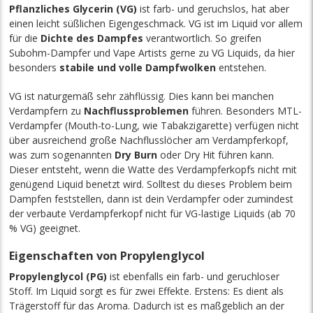
Pflanzliches Glycerin (VG)
ist farb- und geruchslos, hat aber
einen leicht süßlichen Eigengeschmack. VG ist im Liquid vor allem
für die
Dichte des Dampfes
verantwortlich. So greifen
Subohm-Dampfer und Vape Artists gerne zu VG Liquids, da hier
besonders
stabile und volle Dampfwolken
entstehen.
VG ist naturgemäß sehr zähflüssig. Dies
kann
bei manchen
Verdampfern zu
Nachflussproblemen
führen. Besonders MTL-
Verdampfer (Mouth-to-Lung, wie Tabakzigarette) verfügen nicht
über ausreichend große Nachflusslöcher am Verdampferkopf,
was zum sogenannten
Dry Burn
oder Dry Hit führen kann.
Dieser entsteht, wenn die Watte des Verdampferkopfs nicht mit
genügend Liquid benetzt wird. Solltest du dieses Problem beim
Dampfen feststellen, dann ist dein Verdampfer oder zumindest
der verbaute Verdampferkopf nicht für VG-lastige Liquids (ab 70
% VG) geeignet.
Eigenschaften von Propylenglycol
Propylenglycol (PG)
ist ebenfalls ein farb- und geruchloser
Stoff. Im Liquid sorgt es für zwei Effekte. Erstens: Es dient als
Trägerstoff für das Aroma. Dadurch ist es maßgeblich an der