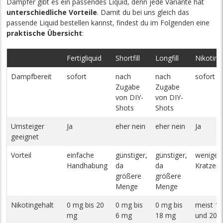
Dampfer gibt es ein passendes Liquid, denn jede Variante hat
unterschiedliche Vorteile
. Damit du bei uns gleich das
passende Liquid bestellen kannst, findest du im Folgenden eine
praktische Übersicht
:
Fertigliquid
Shortfill
Longfill
Nikotinsa
Dampfbereit
sofort
nach
nach
sofort
Zugabe
Zugabe
von DIY-
von DIY-
Shots
Shots
Umsteiger
Ja
eher nein
eher nein
Ja
geeignet
Vorteil
einfache
günstiger,
günstiger,
weniger
Handhabung
da
da
Kratzen 
größere
größere
Menge
Menge
Nikotingehalt
0 mg bis 20
0 mg bis
0 mg bis
meist 1
mg
6 mg
18 mg
und 20 