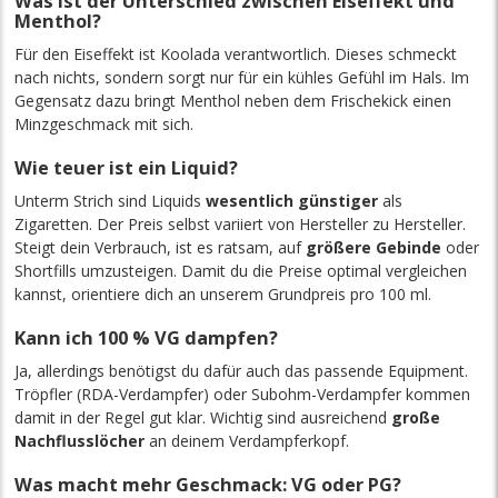
Was ist der Unterschied zwischen Eiseffekt und
Menthol?
Für den Eiseffekt ist Koolada verantwortlich. Dieses schmeckt
nach nichts, sondern sorgt nur für ein kühles Gefühl im Hals. Im
Gegensatz dazu bringt Menthol neben dem Frischekick einen
Minzgeschmack mit sich.
Wie teuer ist ein Liquid?
Unterm Strich sind Liquids
wesentlich günstiger
als
Zigaretten. Der Preis selbst variiert von Hersteller zu Hersteller.
Steigt dein Verbrauch, ist es ratsam, auf
größere Gebinde
oder
Shortfills umzusteigen. Damit du die Preise optimal vergleichen
kannst, orientiere dich an unserem Grundpreis pro 100 ml.
Kann ich 100 % VG dampfen?
Ja, allerdings benötigst du dafür auch das passende Equipment.
Tröpfler (RDA-Verdampfer) oder Subohm-Verdampfer kommen
damit in der Regel gut klar. Wichtig sind ausreichend
große
Nachflusslöcher
an deinem Verdampferkopf.
Was macht mehr Geschmack: VG oder PG?