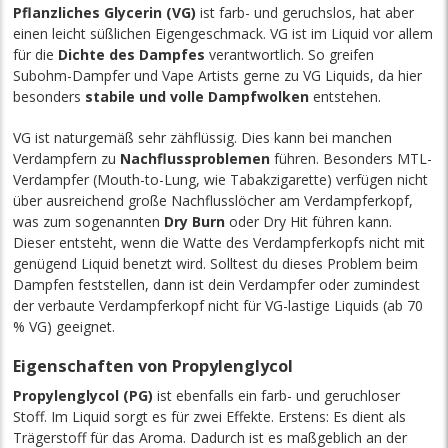
Pflanzliches Glycerin (VG)
ist farb- und geruchslos, hat aber
einen leicht süßlichen Eigengeschmack. VG ist im Liquid vor allem
für die
Dichte des Dampfes
verantwortlich. So greifen
Subohm-Dampfer und Vape Artists gerne zu VG Liquids, da hier
besonders
stabile und volle Dampfwolken
entstehen.
VG ist naturgemäß sehr zähflüssig. Dies
kann
bei manchen
Verdampfern zu
Nachflussproblemen
führen. Besonders MTL-
Verdampfer (Mouth-to-Lung, wie Tabakzigarette) verfügen nicht
über ausreichend große Nachflusslöcher am Verdampferkopf,
was zum sogenannten
Dry Burn
oder Dry Hit führen kann.
Dieser entsteht, wenn die Watte des Verdampferkopfs nicht mit
genügend Liquid benetzt wird. Solltest du dieses Problem beim
Dampfen feststellen, dann ist dein Verdampfer oder zumindest
der verbaute Verdampferkopf nicht für VG-lastige Liquids (ab 70
% VG) geeignet.
Eigenschaften von Propylenglycol
Propylenglycol (PG)
ist ebenfalls ein farb- und geruchloser
Stoff. Im Liquid sorgt es für zwei Effekte. Erstens: Es dient als
Trägerstoff für das Aroma. Dadurch ist es maßgeblich an der