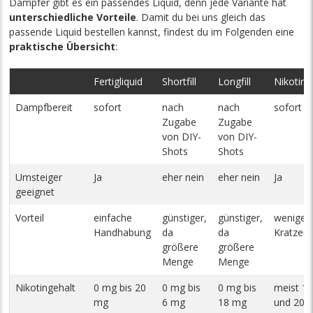
Dampfer gibt es ein passendes Liquid, denn jede Variante hat
unterschiedliche Vorteile
. Damit du bei uns gleich das
passende Liquid bestellen kannst, findest du im Folgenden eine
praktische Übersicht
:
Fertigliquid
Shortfill
Longfill
Nikotinsa
Dampfbereit
sofort
nach
nach
sofort
Zugabe
Zugabe
von DIY-
von DIY-
Shots
Shots
Umsteiger
Ja
eher nein
eher nein
Ja
geeignet
Vorteil
einfache
günstiger,
günstiger,
weniger
Handhabung
da
da
Kratzen 
größere
größere
Menge
Menge
Nikotingehalt
0 mg bis 20
0 mg bis
0 mg bis
meist 1
mg
6 mg
18 mg
und 20 