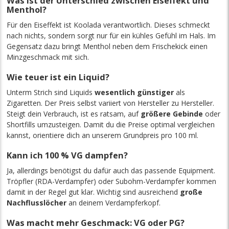
Was ist der Unterschied zwischen Eiseffekt und
Menthol?
Für den Eiseffekt ist Koolada verantwortlich. Dieses schmeckt
nach nichts, sondern sorgt nur für ein kühles Gefühl im Hals. Im
Gegensatz dazu bringt Menthol neben dem Frischekick einen
Minzgeschmack mit sich.
Wie teuer ist ein Liquid?
Unterm Strich sind Liquids
wesentlich günstiger
als
Zigaretten. Der Preis selbst variiert von Hersteller zu Hersteller.
Steigt dein Verbrauch, ist es ratsam, auf
größere Gebinde
oder
Shortfills umzusteigen. Damit du die Preise optimal vergleichen
kannst, orientiere dich an unserem Grundpreis pro 100 ml.
Kann ich 100 % VG dampfen?
Ja, allerdings benötigst du dafür auch das passende Equipment.
Tröpfler (RDA-Verdampfer) oder Subohm-Verdampfer kommen
damit in der Regel gut klar. Wichtig sind ausreichend
große
Nachflusslöcher
an deinem Verdampferkopf.
Was macht mehr Geschmack: VG oder PG?