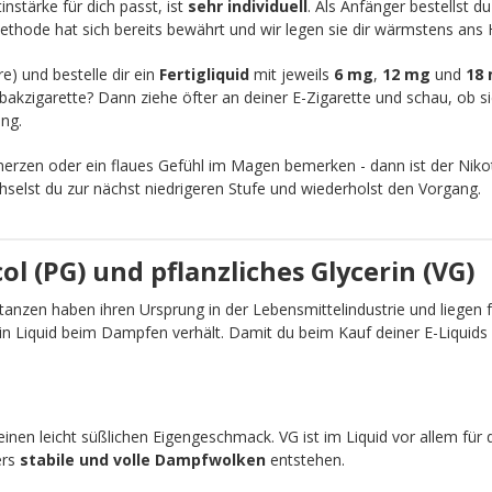
nstärke für dich passt, ist
sehr individuell
. Als Anfänger bestellst d
ethode hat sich bereits bewährt und wir legen sie dir wärmstens ans 
re) und bestelle dir ein
Fertigliquid
mit jeweils
6 mg
,
12 mg
und
18
akzigarette? Dann ziehe öfter an deiner E-Zigarette und schau, ob sic
ng.
zen oder ein flaues Gefühl im Magen bemerken - dann ist der Nikot
chselst du zur nächst niedrigeren Stufe und wiederholst den Vorgang.
l (PG) und pflanzliches Glycerin (VG)
anzen haben ihren Ursprung in der Lebensmittelindustrie und liegen fü
ein Liquid beim Dampfen verhält. Damit du beim Kauf deiner E-Liquid
einen leicht süßlichen Eigengeschmack. VG ist im Liquid vor allem für 
ers
stabile und volle Dampfwolken
entstehen.