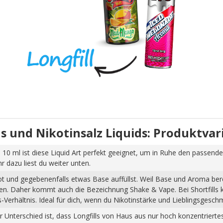
uids und Nikotinsalz Liquids: Produktva
 10 ml ist diese Liquid Art perfekt geeignet, um in Ruhe den passende
dazu liest du weiter unten.
hot und gegebenenfalls etwas Base auffüllst. Weil Base und Aroma ber
pfen. Daher kommt auch die Bezeichnung Shake & Vape. Bei Shortfills
Verhältnis. Ideal für dich, wenn du Nikotinstärke und Lieblingsgesch
Der Unterschied ist, dass Longfills von Haus aus nur hoch konzentrier