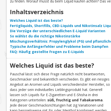
zu finden. Worauf musst du beim Liquid kaufen achten? Das verr
Inhaltsverzeichnis
Welches Liquid ist das beste?
Fertigliquids, Shortfills, CBD-Liquids und Nikotinsalz Li
Die Vorzüge der unterschiedlichen E-Liquid Varianten
So wählst du die richtige Nikotinstärke
Mischungsverhältnis: Propylenglykol (PG) und pflanzlich
Typische Anfängerfehler und Probleme beim Dampfen
FAQ: Häufig gestellte Fragen zu E-Liquids
Welches Liquid ist das beste?
Pauschal lässt sich diese Frage natürlich nicht beantworten,
Geschmäcker sind bekanntlich verschieden. Es gibt ein riesiges
Angebot an Aromen und Liquids verschiedenster Hersteller, so
dass jeder sein individuelles Lieblingsprodukt hat. Generell
lassen sich Liquids für E-Zigaretten und E-Shisha in drei
Kategorien unterteilen:
süß, fruchtig und Tabakaroma
.
Jede dieser Geschmacksrichtungen hat zig Variationen und
kann beispielsweise mit Eis oder Menthol kombiniert werden.