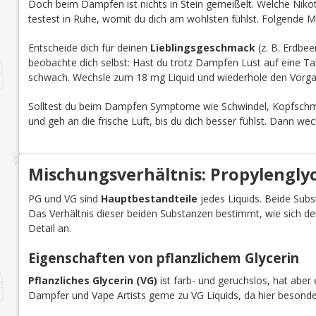
Doch beim Dampfen ist nichts in Stein gemeißelt. Welche Nikoti
testest in Ruhe, womit du dich am wohlsten fühlst. Folgende M
Entscheide dich für deinen
Lieblingsgeschmack
(z. B. Erdbee
beobachte dich selbst: Hast du trotz Dampfen Lust auf eine Tab
schwach. Wechsle zum 18 mg Liquid und wiederhole den Vorga
Solltest du beim Dampfen Symptome wie Schwindel, Kopfschmer
und geh an die frische Luft, bis du dich besser fühlst. Dann we
Mischungsverhältnis: Propylenglyco
PG und VG sind
Hauptbestandteile
jedes Liquids. Beide Subst
Das Verhältnis dieser beiden Substanzen bestimmt, wie sich d
Detail an.
Eigenschaften von pflanzlichem Glycerin
Pflanzliches Glycerin (VG)
ist farb- und geruchslos, hat aber 
Dampfer und Vape Artists gerne zu VG Liquids, da hier besond