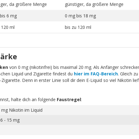
iger, da größere Menge
günstiger, da größere Menge
bis 6 mg
0 mg bis 18 mg
u 120 ml
bis zu 120 ml
tärke
rken
von 0 mg (nikotinfrei) bis maximal 20 mg. Als Anfänger schrecken 
schen Liquid und Zigarette findest du
hier im FAQ-Bereich
. Gleich zu
igarette. Denn in erster Linie soll dir dein E-Liquid so viel Nikotin li
nnst, halte dich an folgende
Faustregel
:
 mg Nikotin im Liquid
 6 - 15 mg