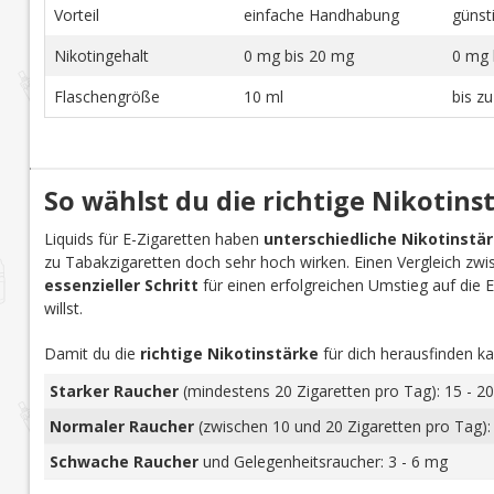
Vorteil
einfache Handhabung
günst
Nikotingehalt
0 mg bis 20 mg
0 mg 
Flaschengröße
10 ml
bis z
So wählst du die richtige Nikotins
Liquids für E-Zigaretten haben
unterschiedliche Nikotinstä
zu Tabakzigaretten doch sehr hoch wirken. Einen Vergleich zwi
essenzieller Schritt
für einen erfolgreichen Umstieg auf die E-Z
willst.
Damit du die
richtige Nikotinstärke
für dich herausfinden ka
Starker Raucher
(mindestens 20 Zigaretten pro Tag): 15 - 20
Normaler Raucher
(zwischen 10 und 20 Zigaretten pro Tag):
Schwache Raucher
und Gelegenheitsraucher: 3 - 6 mg