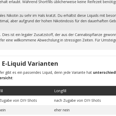
halt erlaubt. Während Shortfills üblicherweise keine Reifezeit benöti
s Nikotin zu sehr im Hals kratzt. Du erhältst diese Liquids mit beso
ptimal, aber aufgrund der hohen Nikotindosis für den dauerhaften Ge
n. Dies ist ein legaler Zusatzstoff, der aus der Cannabispflanze ge
fer eine willkommene Abwechslung in stressigen Zeiten. Für Umsteiger
 E-Liquid Varianten
pfer gibt es ein passendes Liquid, denn jede Variante hat
unterschiedl
ersicht
:
ll
Longfill
Zugabe von DIY-Shots
nach Zugabe von DIY-Shots
nein
eher nein