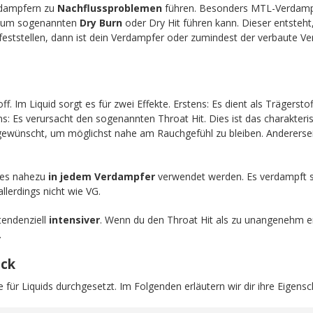
dampfern zu
Nachflussproblemen
führen. Besonders MTL-Verdampfe
 zum sogenannten
Dry Burn
oder Dry Hit führen kann. Dieser entsteh
feststellen, dann ist dein Verdampfer oder zumindest der verbaute Ver
off. Im Liquid sorgt es für zwei Effekte. Erstens: Es dient als Trägers
ens: Es verursacht den sogenannten Throat Hit. Dies ist das charakteri
 gewünscht, um möglichst nahe am Rauchgefühl zu bleiben. Anderersei
n es nahezu
in jedem Verdampfer
verwendet werden. Es verdampft 
llerdings nicht wie VG.
endenziell
intensiver
. Wenn du den Throat Hit als zu unangenehm e
.
ick
 für Liquids durchgesetzt. Im Folgenden erläutern wir dir ihre Eigensc