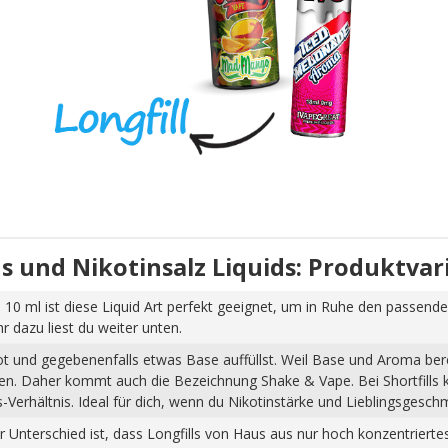
uids und Nikotinsalz Liquids: Produktva
 10 ml ist diese Liquid Art perfekt geeignet, um in Ruhe den passende
dazu liest du weiter unten.
hot und gegebenenfalls etwas Base auffüllst. Weil Base und Aroma ber
pfen. Daher kommt auch die Bezeichnung Shake & Vape. Bei Shortfills
Verhältnis. Ideal für dich, wenn du Nikotinstärke und Lieblingsgesch
Der Unterschied ist, dass Longfills von Haus aus nur hoch konzentrier