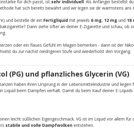
nstärke für dich passt, ist
sehr individuell
. Als Anfänger bestellst d
ethode hat sich bereits bewährt und wir legen sie dir wärmstens ans 
re) und bestelle dir ein
Fertigliquid
mit jeweils
6 mg
,
12 mg
und
18
akzigarette? Dann ziehe öfter an deiner E-Zigarette und schau, ob sic
ng.
zen oder ein flaues Gefühl im Magen bemerken - dann ist der Nikot
chselst du zur nächst niedrigeren Stufe und wiederholst den Vorgang.
l (PG) und pflanzliches Glycerin (VG)
anzen haben ihren Ursprung in der Lebensmittelindustrie und liegen fü
ein Liquid beim Dampfen verhält. Damit du beim Kauf deiner E-Liquid
einen leicht süßlichen Eigengeschmack. VG ist im Liquid vor allem für 
ers
stabile und volle Dampfwolken
entstehen.