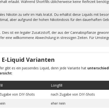
halt erlaubt. Während Shortfills üblicherweise keine Reifezeit benöti
s Nikotin zu sehr im Hals kratzt. Du erhältst diese Liquids mit beso
ptimal, aber aufgrund der hohen Nikotindosis für den dauerhaften Ge
n. Dies ist ein legaler Zusatzstoff, der aus der Cannabispflanze ge
fer eine willkommene Abwechslung in stressigen Zeiten. Für Umsteiger
 E-Liquid Varianten
pfer gibt es ein passendes Liquid, denn jede Variante hat
unterschiedl
ersicht
:
ll
Longfill
Zugabe von DIY-Shots
nach Zugabe von DIY-Shots
nein
eher nein