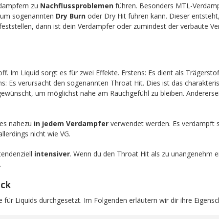
dampfern zu
Nachflussproblemen
führen. Besonders MTL-Verdampfe
 zum sogenannten
Dry Burn
oder Dry Hit führen kann. Dieser entsteh
feststellen, dann ist dein Verdampfer oder zumindest der verbaute Ver
off. Im Liquid sorgt es für zwei Effekte. Erstens: Es dient als Trägers
ens: Es verursacht den sogenannten Throat Hit. Dies ist das charakteri
 gewünscht, um möglichst nahe am Rauchgefühl zu bleiben. Anderersei
n es nahezu
in jedem Verdampfer
verwendet werden. Es verdampft 
llerdings nicht wie VG.
endenziell
intensiver
. Wenn du den Throat Hit als zu unangenehm e
.
ick
 für Liquids durchgesetzt. Im Folgenden erläutern wir dir ihre Eigensc