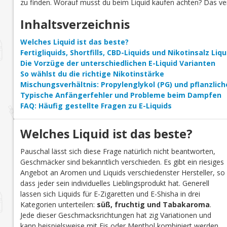
zu finden. Worauf musst du beim Liquid kaufen achten? Das verr
Inhaltsverzeichnis
Welches Liquid ist das beste?
Fertigliquids, Shortfills, CBD-Liquids und Nikotinsalz Li
Die Vorzüge der unterschiedlichen E-Liquid Varianten
So wählst du die richtige Nikotinstärke
Mischungsverhältnis: Propylenglykol (PG) und pflanzlich
Typische Anfängerfehler und Probleme beim Dampfen
FAQ: Häufig gestellte Fragen zu E-Liquids
Welches Liquid ist das beste?
Pauschal lässt sich diese Frage natürlich nicht beantworten,
Geschmäcker sind bekanntlich verschieden. Es gibt ein riesiges
Angebot an Aromen und Liquids verschiedenster Hersteller, so
dass jeder sein individuelles Lieblingsprodukt hat. Generell
lassen sich Liquids für E-Zigaretten und E-Shisha in drei
Kategorien unterteilen:
süß, fruchtig und Tabakaroma
.
Jede dieser Geschmacksrichtungen hat zig Variationen und
kann beispielsweise mit Eis oder Menthol kombiniert werden.