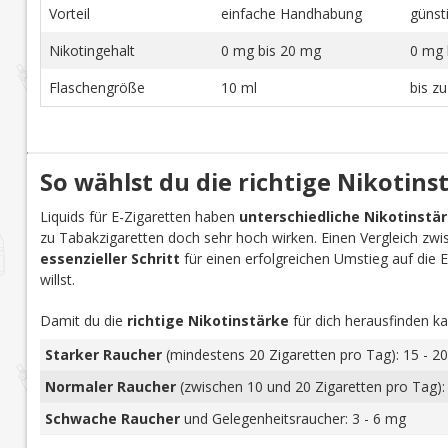
Vorteil
einfache Handhabung
günst
Nikotingehalt
0 mg bis 20 mg
0 mg 
Flaschengröße
10 ml
bis z
So wählst du die richtige Nikotins
Liquids für E-Zigaretten haben
unterschiedliche Nikotinstä
zu Tabakzigaretten doch sehr hoch wirken. Einen Vergleich zwi
essenzieller Schritt
für einen erfolgreichen Umstieg auf die E-Z
willst.
Damit du die
richtige Nikotinstärke
für dich herausfinden ka
Starker Raucher
(mindestens 20 Zigaretten pro Tag): 15 - 20
Normaler Raucher
(zwischen 10 und 20 Zigaretten pro Tag):
Schwache Raucher
und Gelegenheitsraucher: 3 - 6 mg