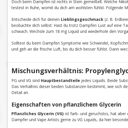
Doch beim Dampfen ist nichts in Stein gemeißelt. Welche Nikoti
testest in Ruhe, womit du dich am wohlsten fühlst. Folgende M
Entscheide dich für deinen
Lieblingsgeschmack
(z. B. Erdbee
beobachte dich selbst: Hast du trotz Dampfen Lust auf eine Tab
schwach. Wechsle zum 18 mg Liquid und wiederhole den Vorga
Solltest du beim Dampfen Symptome wie Schwindel, Kopfschmer
und geh an die frische Luft, bis du dich besser fühlst. Dann we
Mischungsverhältnis: Propylenglyco
PG und VG sind
Hauptbestandteile
jedes Liquids. Beide Subst
Das Verhältnis dieser beiden Substanzen bestimmt, wie sich d
Detail an.
Eigenschaften von pflanzlichem Glycerin
Pflanzliches Glycerin (VG)
ist farb- und geruchslos, hat aber 
Dampfer und Vape Artists gerne zu VG Liquids, da hier besond