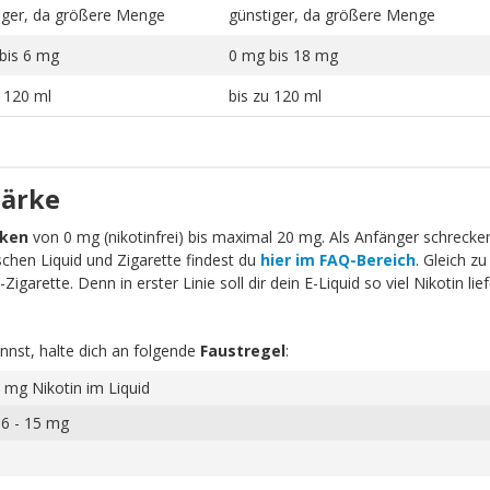
iger, da größere Menge
günstiger, da größere Menge
bis 6 mg
0 mg bis 18 mg
u 120 ml
bis zu 120 ml
tärke
rken
von 0 mg (nikotinfrei) bis maximal 20 mg. Als Anfänger schrecken 
schen Liquid und Zigarette findest du
hier im FAQ-Bereich
. Gleich zu
igarette. Denn in erster Linie soll dir dein E-Liquid so viel Nikotin li
nnst, halte dich an folgende
Faustregel
:
 mg Nikotin im Liquid
 6 - 15 mg