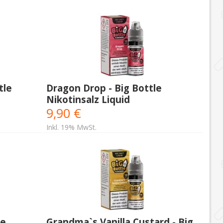
tle
Dragon Drop - Big Bottle
Nikotinsalz Liquid
9,90 €
Inkl. 19% MwSt.
le
Grandma`s Vanilla Custard - Big