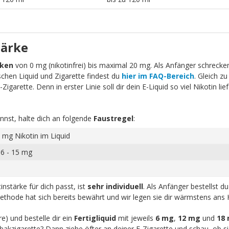
tärke
rken
von 0 mg (nikotinfrei) bis maximal 20 mg. Als Anfänger schrecken 
schen Liquid und Zigarette findest du
hier im FAQ-Bereich
. Gleich zu
igarette. Denn in erster Linie soll dir dein E-Liquid so viel Nikotin li
nnst, halte dich an folgende
Faustregel
:
 mg Nikotin im Liquid
 6 - 15 mg
nstärke für dich passt, ist
sehr individuell
. Als Anfänger bestellst d
ethode hat sich bereits bewährt und wir legen sie dir wärmstens ans 
re) und bestelle dir ein
Fertigliquid
mit jeweils
6 mg
,
12 mg
und
18
akzigarette? Dann ziehe öfter an deiner E-Zigarette und schau, ob sic