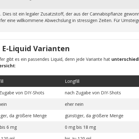
n. Dies ist ein legaler Zusatzstoff, der aus der Cannabispflanze ge
fer eine willkommene Abwechslung in stressigen Zeiten. Für Umsteiger
 E-Liquid Varianten
pfer gibt es ein passendes Liquid, denn jede Variante hat
unterschiedl
ersicht
:
ll
Longfill
Zugabe von DIY-Shots
nach Zugabe von DIY-Shots
nein
eher nein
iger, da größere Menge
günstiger, da größere Menge
bis 6 mg
0 mg bis 18 mg
u 120 ml
bis zu 120 ml