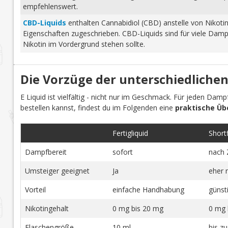
empfehlenswert.
CBD-Liquids
enthalten Cannabidiol (CBD) anstelle von Nikoti
Eigenschaften zugeschrieben. CBD-Liquids sind für viele Damp
Nikotin im Vordergrund stehen sollte.
Die Vorzüge der unterschiedlichen
E Liquid ist vielfältig - nicht nur im Geschmack. Für jeden Dam
bestellen kannst, findest du im Folgenden eine
praktische Üb
Fertigliquid
Shortfi
Dampfbereit
sofort
nach 
Umsteiger geeignet
Ja
eher 
Vorteil
einfache Handhabung
günst
Nikotingehalt
0 mg bis 20 mg
0 mg 
Flaschengröße
10 ml
bis z