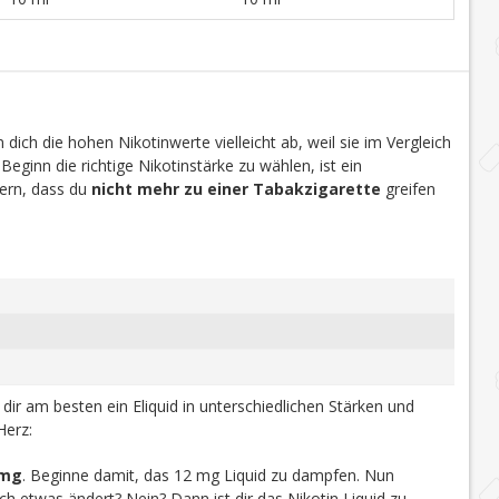
dich die hohen Nikotinwerte vielleicht ab, weil sie im Vergleich
 Beginn die richtige Nikotinstärke zu wählen, ist ein
efern, dass du
nicht mehr zu einer Tabakzigarette
greifen
u dir am besten ein Eliquid in unterschiedlichen Stärken und
Herz:
 mg
. Beginne damit, das 12 mg Liquid zu dampfen. Nun
h etwas ändert? Nein? Dann ist dir das Nikotin Liquid zu