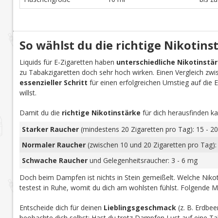
So wählst du die richtige Nikotins
Liquids für E-Zigaretten haben
unterschiedliche Nikotinstä
zu Tabakzigaretten doch sehr hoch wirken. Einen Vergleich zwi
essenzieller Schritt
für einen erfolgreichen Umstieg auf die E-Z
willst.
Damit du die
richtige Nikotinstärke
für dich herausfinden ka
Starker Raucher
(mindestens 20 Zigaretten pro Tag): 15 - 20
Normaler Raucher
(zwischen 10 und 20 Zigaretten pro Tag):
Schwache Raucher
und Gelegenheitsraucher: 3 - 6 mg
Doch beim Dampfen ist nichts in Stein gemeißelt. Welche Nikoti
testest in Ruhe, womit du dich am wohlsten fühlst. Folgende M
Entscheide dich für deinen
Lieblingsgeschmack
(z. B. Erdbee
beobachte dich selbst: Hast du trotz Dampfen Lust auf eine Tab