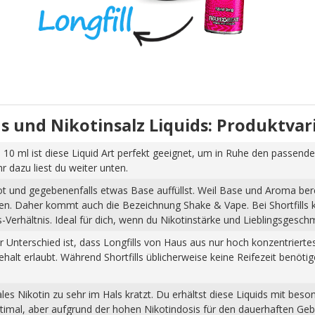
uids und Nikotinsalz Liquids: Produktva
 10 ml ist diese Liquid Art perfekt geeignet, um in Ruhe den passende
dazu liest du weiter unten.
hot und gegebenenfalls etwas Base auffüllst. Weil Base und Aroma ber
pfen. Daher kommt auch die Bezeichnung Shake & Vape. Bei Shortfills
Verhältnis. Ideal für dich, wenn du Nikotinstärke und Lieblingsgesch
Der Unterschied ist, dass Longfills von Haus aus nur hoch konzentrier
halt erlaubt. Während Shortfills üblicherweise keine Reifezeit benöti
s Nikotin zu sehr im Hals kratzt. Du erhältst diese Liquids mit beso
ptimal, aber aufgrund der hohen Nikotindosis für den dauerhaften Ge