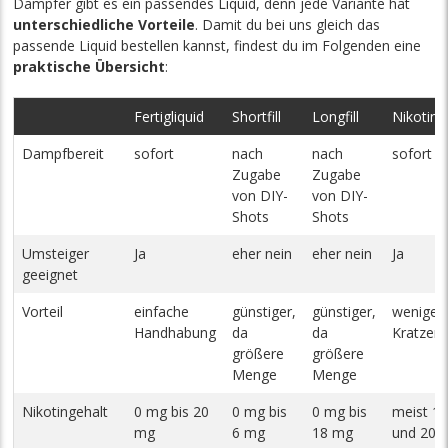
Dampfer gibt es ein passendes Liquid, denn jede Variante hat
unterschiedliche Vorteile
. Damit du bei uns gleich das
passende Liquid bestellen kannst, findest du im Folgenden eine
praktische Übersicht
:
Fertigliquid
Shortfill
Longfill
Nikotinsa
Dampfbereit
sofort
nach
nach
sofort
Zugabe
Zugabe
von DIY-
von DIY-
Shots
Shots
Umsteiger
Ja
eher nein
eher nein
Ja
geeignet
Vorteil
einfache
günstiger,
günstiger,
weniger
Handhabung
da
da
Kratzen 
größere
größere
Menge
Menge
Nikotingehalt
0 mg bis 20
0 mg bis
0 mg bis
meist 1
mg
6 mg
18 mg
und 20 