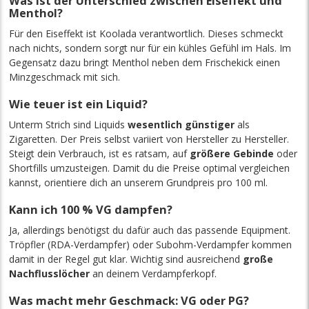
Was ist der Unterschied zwischen Eiseffekt und
Menthol?
Für den Eiseffekt ist Koolada verantwortlich. Dieses schmeckt
nach nichts, sondern sorgt nur für ein kühles Gefühl im Hals. Im
Gegensatz dazu bringt Menthol neben dem Frischekick einen
Minzgeschmack mit sich.
Wie teuer ist ein Liquid?
Unterm Strich sind Liquids
wesentlich günstiger
als
Zigaretten. Der Preis selbst variiert von Hersteller zu Hersteller.
Steigt dein Verbrauch, ist es ratsam, auf
größere Gebinde
oder
Shortfills umzusteigen. Damit du die Preise optimal vergleichen
kannst, orientiere dich an unserem Grundpreis pro 100 ml.
Kann ich 100 % VG dampfen?
Ja, allerdings benötigst du dafür auch das passende Equipment.
Tröpfler (RDA-Verdampfer) oder Subohm-Verdampfer kommen
damit in der Regel gut klar. Wichtig sind ausreichend
große
Nachflusslöcher
an deinem Verdampferkopf.
Was macht mehr Geschmack: VG oder PG?