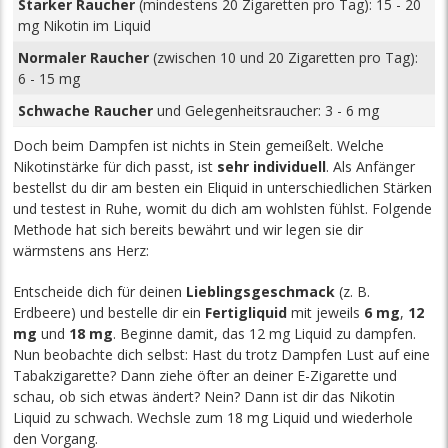
Starker Raucher
(mindestens 20 Zigaretten pro Tag): 15 - 20
mg Nikotin im Liquid
Normaler Raucher
(zwischen 10 und 20 Zigaretten pro Tag):
6 - 15 mg
Schwache Raucher
und Gelegenheitsraucher: 3 - 6 mg
Doch beim Dampfen ist nichts in Stein gemeißelt. Welche
Nikotinstärke für dich passt, ist
sehr individuell
. Als Anfänger
bestellst du dir am besten ein Eliquid in unterschiedlichen Stärken
und testest in Ruhe, womit du dich am wohlsten fühlst. Folgende
Methode hat sich bereits bewährt und wir legen sie dir
wärmstens ans Herz:
Entscheide dich für deinen
Lieblingsgeschmack
(z. B.
Erdbeere) und bestelle dir ein
Fertigliquid
mit jeweils
6 mg
,
12
mg
und
18 mg
. Beginne damit, das 12 mg Liquid zu dampfen.
Nun beobachte dich selbst: Hast du trotz Dampfen Lust auf eine
Tabakzigarette? Dann ziehe öfter an deiner E-Zigarette und
schau, ob sich etwas ändert? Nein? Dann ist dir das Nikotin
Liquid zu schwach. Wechsle zum 18 mg Liquid und wiederhole
den Vorgang.