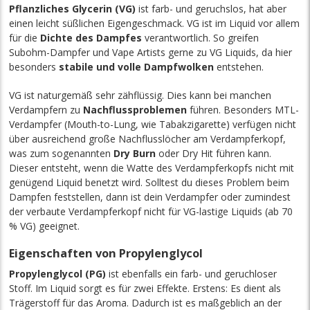
Pflanzliches Glycerin (VG)
ist farb- und geruchslos, hat aber
einen leicht süßlichen Eigengeschmack. VG ist im Liquid vor allem
für die
Dichte des Dampfes
verantwortlich. So greifen
Subohm-Dampfer und Vape Artists gerne zu VG Liquids, da hier
besonders
stabile und volle Dampfwolken
entstehen.
VG ist naturgemäß sehr zähflüssig. Dies
kann
bei manchen
Verdampfern zu
Nachflussproblemen
führen. Besonders MTL-
Verdampfer (Mouth-to-Lung, wie Tabakzigarette) verfügen nicht
über ausreichend große Nachflusslöcher am Verdampferkopf,
was zum sogenannten
Dry Burn
oder Dry Hit führen kann.
Dieser entsteht, wenn die Watte des Verdampferkopfs nicht mit
genügend Liquid benetzt wird. Solltest du dieses Problem beim
Dampfen feststellen, dann ist dein Verdampfer oder zumindest
der verbaute Verdampferkopf nicht für VG-lastige Liquids (ab 70
% VG) geeignet.
Eigenschaften von Propylenglycol
Propylenglycol (PG)
ist ebenfalls ein farb- und geruchloser
Stoff. Im Liquid sorgt es für zwei Effekte. Erstens: Es dient als
Trägerstoff für das Aroma. Dadurch ist es maßgeblich an der