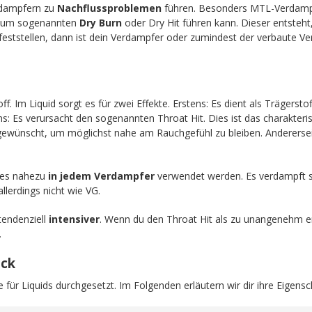
dampfern zu
Nachflussproblemen
führen. Besonders MTL-Verdampfe
 zum sogenannten
Dry Burn
oder Dry Hit führen kann. Dieser entsteh
feststellen, dann ist dein Verdampfer oder zumindest der verbaute Ver
off. Im Liquid sorgt es für zwei Effekte. Erstens: Es dient als Trägers
ens: Es verursacht den sogenannten Throat Hit. Dies ist das charakteri
 gewünscht, um möglichst nahe am Rauchgefühl zu bleiben. Anderersei
n es nahezu
in jedem Verdampfer
verwendet werden. Es verdampft 
llerdings nicht wie VG.
endenziell
intensiver
. Wenn du den Throat Hit als zu unangenehm e
.
ick
 für Liquids durchgesetzt. Im Folgenden erläutern wir dir ihre Eigensc