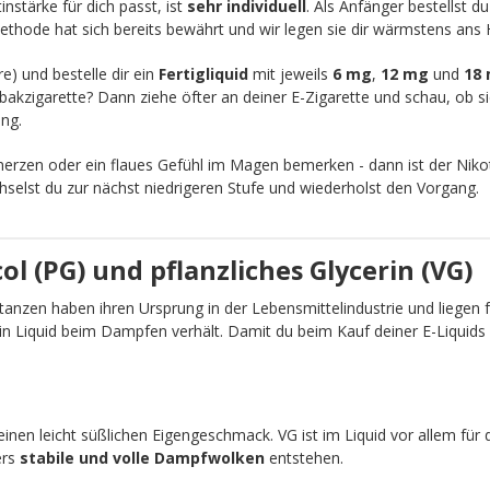
nstärke für dich passt, ist
sehr individuell
. Als Anfänger bestellst d
ethode hat sich bereits bewährt und wir legen sie dir wärmstens ans 
re) und bestelle dir ein
Fertigliquid
mit jeweils
6 mg
,
12 mg
und
18
akzigarette? Dann ziehe öfter an deiner E-Zigarette und schau, ob sic
ng.
zen oder ein flaues Gefühl im Magen bemerken - dann ist der Nikot
chselst du zur nächst niedrigeren Stufe und wiederholst den Vorgang.
l (PG) und pflanzliches Glycerin (VG)
anzen haben ihren Ursprung in der Lebensmittelindustrie und liegen fü
ein Liquid beim Dampfen verhält. Damit du beim Kauf deiner E-Liquid
einen leicht süßlichen Eigengeschmack. VG ist im Liquid vor allem für 
ers
stabile und volle Dampfwolken
entstehen.