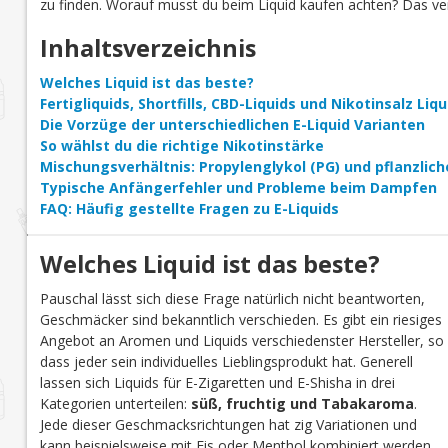
zu finden. Worauf musst du beim Liquid kaufen achten? Das verr
Inhaltsverzeichnis
Welches Liquid ist das beste?
Fertigliquids, Shortfills, CBD-Liquids und Nikotinsalz Li
Die Vorzüge der unterschiedlichen E-Liquid Varianten
So wählst du die richtige Nikotinstärke
Mischungsverhältnis: Propylenglykol (PG) und pflanzlich
Typische Anfängerfehler und Probleme beim Dampfen
FAQ: Häufig gestellte Fragen zu E-Liquids
Welches Liquid ist das beste?
Pauschal lässt sich diese Frage natürlich nicht beantworten,
Geschmäcker sind bekanntlich verschieden. Es gibt ein riesiges
Angebot an Aromen und Liquids verschiedenster Hersteller, so
dass jeder sein individuelles Lieblingsprodukt hat. Generell
lassen sich Liquids für E-Zigaretten und E-Shisha in drei
Kategorien unterteilen:
süß, fruchtig und Tabakaroma
.
Jede dieser Geschmacksrichtungen hat zig Variationen und
kann beispielsweise mit Eis oder Menthol kombiniert werden.