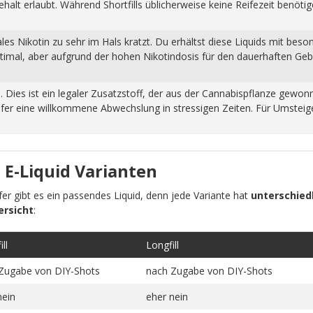
halt erlaubt. Während Shortfills üblicherweise keine Reifezeit benöti
s Nikotin zu sehr im Hals kratzt. Du erhältst diese Liquids mit beso
ptimal, aber aufgrund der hohen Nikotindosis für den dauerhaften Ge
n. Dies ist ein legaler Zusatzstoff, der aus der Cannabispflanze ge
fer eine willkommene Abwechslung in stressigen Zeiten. Für Umsteiger
 E-Liquid Varianten
pfer gibt es ein passendes Liquid, denn jede Variante hat
unterschiedl
ersicht
:
ll
Longfill
Zugabe von DIY-Shots
nach Zugabe von DIY-Shots
nein
eher nein