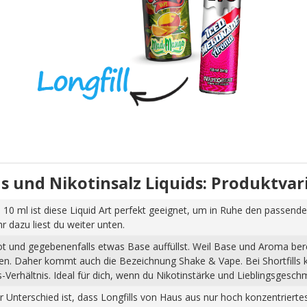
uids und Nikotinsalz Liquids: Produktva
 10 ml ist diese Liquid Art perfekt geeignet, um in Ruhe den passende
dazu liest du weiter unten.
hot und gegebenenfalls etwas Base auffüllst. Weil Base und Aroma ber
pfen. Daher kommt auch die Bezeichnung Shake & Vape. Bei Shortfills
Verhältnis. Ideal für dich, wenn du Nikotinstärke und Lieblingsgesch
Der Unterschied ist, dass Longfills von Haus aus nur hoch konzentrier