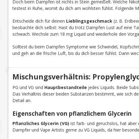
Doch beim Dampfen ist nichts in Stein gemeißelt. Welche Nikoti
testest in Ruhe, womit du dich am wohlsten fühlst. Folgende M
Entscheide dich für deinen
Lieblingsgeschmack
(z. B. Erdbee
beobachte dich selbst: Hast du trotz Dampfen Lust auf eine Tab
schwach. Wechsle zum 18 mg Liquid und wiederhole den Vorga
Solltest du beim Dampfen Symptome wie Schwindel, Kopfschmer
und geh an die frische Luft, bis du dich besser fühlst. Dann we
Mischungsverhältnis: Propylenglyco
PG und VG sind
Hauptbestandteile
jedes Liquids. Beide Subst
Das Verhältnis dieser beiden Substanzen bestimmt, wie sich d
Detail an.
Eigenschaften von pflanzlichem Glycerin
Pflanzliches Glycerin (VG)
ist farb- und geruchslos, hat aber 
Dampfer und Vape Artists gerne zu VG Liquids, da hier besond