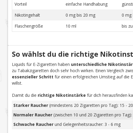
Vorteil
einfache Handhabung
günst
Nikotingehalt
0 mg bis 20 mg
0 mg 
Flaschengröße
10 ml
bis z
So wählst du die richtige Nikotins
Liquids für E-Zigaretten haben
unterschiedliche Nikotinstä
zu Tabakzigaretten doch sehr hoch wirken. Einen Vergleich zwi
essenzieller Schritt
für einen erfolgreichen Umstieg auf die E-Z
willst.
Damit du die
richtige Nikotinstärke
für dich herausfinden ka
Starker Raucher
(mindestens 20 Zigaretten pro Tag): 15 - 20
Normaler Raucher
(zwischen 10 und 20 Zigaretten pro Tag):
Schwache Raucher
und Gelegenheitsraucher: 3 - 6 mg