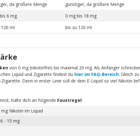
iger, da größere Menge
günstiger, da größere Menge
bis 6 mg
0 mg bis 18 mg
u 120 ml
bis zu 120 ml
tärke
rken
von 0 mg (nikotinfrei) bis maximal 20 mg. Als Anfänger schrecken 
schen Liquid und Zigarette findest du
hier im FAQ-Bereich
. Gleich zu
igarette. Denn in erster Linie soll dir dein E-Liquid so viel Nikotin li
nnst, halte dich an folgende
Faustregel
:
 mg Nikotin im Liquid
 6 - 15 mg