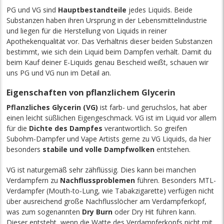
PG und VG sind
Hauptbestandteile
jedes Liquids. Beide
Substanzen haben ihren Ursprung in der Lebensmittelindustrie
und liegen für die Herstellung von Liquids in reiner
Apothekenqualität vor. Das Verhältnis dieser beiden Substanzen
bestimmt, wie sich dein Liquid beim Dampfen verhält. Damit du
beim Kauf deiner E-Liquids genau Bescheid weißt, schauen wir
uns PG und VG nun im Detail an.
Eigenschaften von pflanzlichem Glycerin
Pflanzliches Glycerin (VG)
ist farb- und geruchslos, hat aber
einen leicht süßlichen Eigengeschmack. VG ist im Liquid vor allem
für die
Dichte des Dampfes
verantwortlich. So greifen
Subohm-Dampfer und Vape Artists gerne zu VG Liquids, da hier
besonders
stabile und volle Dampfwolken
entstehen.
VG ist naturgemäß sehr zähflüssig. Dies
kann
bei manchen
Verdampfern zu
Nachflussproblemen
führen. Besonders MTL-
Verdampfer (Mouth-to-Lung, wie Tabakzigarette) verfügen nicht
über ausreichend große Nachflusslöcher am Verdampferkopf,
was zum sogenannten
Dry Burn
oder Dry Hit führen kann.
Dieser entsteht, wenn die Watte des Verdampferkopfs nicht mit