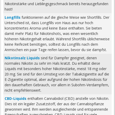
Nikotinstärke und Lieblingsgeschmack bereits herausgefunden
hast!
Longfills
funktionieren auf die gleiche Weise wie Shortfills. Der
Unterschied ist, dass Longfills von Haus aus nur hoch
konzentriertes Aroma und keine Base enthalten. Sie bieten
damit mehr Platz für Nikotinshots, was einen wesentlich
höheren Nikotingehalt erlaubt. Während Shortfills üblicherweise
keine Reifezeit benötigen, solltest du Longfills nach dem
Anmischen ein paar Tage reifen lassen, bevor du sie dampfst.
Nikotinsalz Liquids
sind für Dampfer geeignet, denen
normales Nikotin zu sehr im Hals kratzt. Du erhältst diese
Liquids mit besonders hoher Nikotinstärke, meist 18 mg oder
20 mg. Sie sind für den Umstieg von der Tabakzigarette auf die
E-Zigarette optimal, aber aufgrund der hohen Nikotindosis für
den dauerhaften Gebrauch, vor allem in Subohm-Verdampfern,
nicht empfehlenswert.
CBD-Liquids
enthalten Cannabidiol (CBD) anstelle von Nikotin.
Dies ist ein legaler Zusatzstoff, der aus der Cannabispflanze
gewonnen wird. Ihm werden ausgleichende und entspannende
Eigenschaften zugeschrieben. CBD-Liquids sind für viele