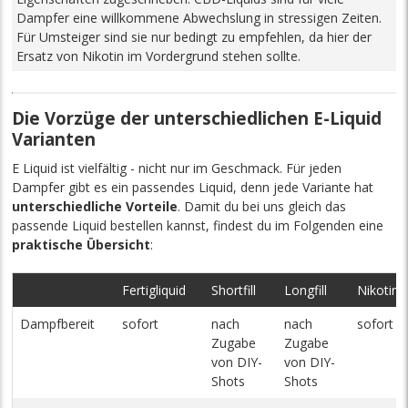
Dampfer eine willkommene Abwechslung in stressigen Zeiten.
Für Umsteiger sind sie nur bedingt zu empfehlen, da hier der
Ersatz von Nikotin im Vordergrund stehen sollte.
Die Vorzüge der unterschiedlichen E-Liquid
Varianten
E Liquid ist vielfältig - nicht nur im Geschmack. Für jeden
Dampfer gibt es ein passendes Liquid, denn jede Variante hat
unterschiedliche Vorteile
. Damit du bei uns gleich das
passende Liquid bestellen kannst, findest du im Folgenden eine
praktische Übersicht
:
Fertigliquid
Shortfill
Longfill
Nikotinsa
Dampfbereit
sofort
nach
nach
sofort
Zugabe
Zugabe
von DIY-
von DIY-
Shots
Shots