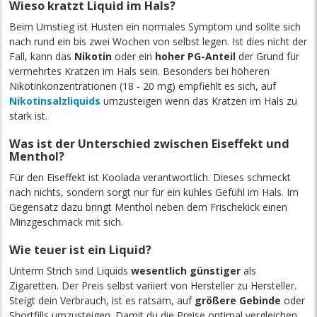
Wieso kratzt Liquid im Hals?
Beim Umstieg ist Husten ein normales Symptom und sollte sich
nach rund ein bis zwei Wochen von selbst legen. Ist dies nicht der
Fall, kann das
Nikotin
oder ein
hoher PG-Anteil
der Grund für
vermehrtes Kratzen im Hals sein. Besonders bei höheren
Nikotinkonzentrationen (18 - 20 mg) empfiehlt es sich, auf
Nikotinsalzliquids
umzusteigen wenn das Kratzen im Hals zu
stark ist.
Was ist der Unterschied zwischen Eiseffekt und
Menthol?
Für den Eiseffekt ist Koolada verantwortlich. Dieses schmeckt
nach nichts, sondern sorgt nur für ein kühles Gefühl im Hals. Im
Gegensatz dazu bringt Menthol neben dem Frischekick einen
Minzgeschmack mit sich.
Wie teuer ist ein Liquid?
Unterm Strich sind Liquids
wesentlich günstiger
als
Zigaretten. Der Preis selbst variiert von Hersteller zu Hersteller.
Steigt dein Verbrauch, ist es ratsam, auf
größere Gebinde
oder
Shortfills umzusteigen. Damit du die Preise optimal vergleichen