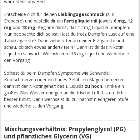
wärmstens ans Herz:
Entscheide dich für deinen
Lieblingsgeschmack
(z. B.
Erdbeere) und bestelle dir ein
Fertigliquid
mit jeweils
6 mg
,
12
mg
und
18 mg
. Beginne damit, das 12 mg Liquid zu dampfen.
Nun beobachte dich selbst: Hast du trotz Dampfen Lust auf eine
Tabakzigarette? Dann ziehe öfter an deiner E-Zigarette und
schau, ob sich etwas ändert? Nein? Dann ist dir das Nikotin
Liquid zu schwach. Wechsle zum 18 mg Liquid und wiederhole
den Vorgang.
Solltest du beim Dampfen Symptome wie Schwindel,
Kopfschmerzen oder ein flaues Gefühl im Magen bemerken -
dann ist der Nikotingehalt des E Liquids
zu hoch
. Trinke ein
großes Glas Wasser und geh an die frische Luft, bis du dich
besser fühlst. Dann wechselst du zur nächst niedrigeren Stufe
und wiederholst den Vorgang.
Mischungsverhältnis: Propylenglycol (PG)
und pflanzliches Glycerin (VG)