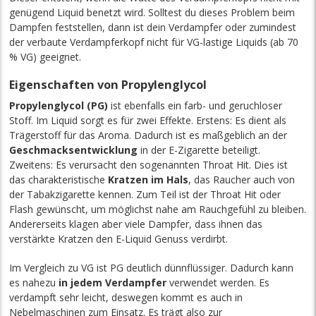
genügend Liquid benetzt wird. Solltest du dieses Problem beim
Dampfen feststellen, dann ist dein Verdampfer oder zumindest
der verbaute Verdampferkopf nicht für VG-lastige Liquids (ab 70
% VG) geeignet.
Eigenschaften von Propylenglycol
Propylenglycol (PG)
ist ebenfalls ein farb- und geruchloser
Stoff. Im Liquid sorgt es für zwei Effekte. Erstens: Es dient als
Trägerstoff für das Aroma. Dadurch ist es maßgeblich an der
Geschmacksentwicklung
in der E-Zigarette beteiligt.
Zweitens: Es verursacht den sogenannten Throat Hit. Dies ist
das charakteristische
Kratzen im Hals
, das Raucher auch von
der Tabakzigarette kennen. Zum Teil ist der Throat Hit oder
Flash gewünscht, um möglichst nahe am Rauchgefühl zu bleiben.
Andererseits klagen aber viele Dampfer, dass ihnen das
verstärkte Kratzen den E-Liquid Genuss verdirbt.
Im Vergleich zu VG ist PG deutlich dünnflüssiger. Dadurch kann
es nahezu
in jedem Verdampfer
verwendet werden. Es
verdampft sehr leicht, deswegen kommt es auch in
Nebelmaschinen zum Einsatz. Es trägt also zur