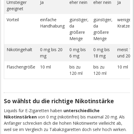
Umsteiger
Ja
eher nein
eher nein
Ja
geeignet
Vorteil
einfache
günstiger,
günstiger,
weniger
Handhabung
da
da
Kratzen 
größere
größere
Menge
Menge
Nikotingehalt
0 mg bis 20
0 mg bis
0 mg bis
meist 1
mg
6 mg
18 mg
und 20 
Flaschengröße
10 ml
bis zu
bis zu
10 ml
120 ml
120 ml
So wählst du die richtige Nikotinstärke
Liquids für E-Zigaretten haben
unterschiedliche
Nikotinstärken
von 0 mg (nikotinfrei) bis maximal 20 mg. Als
Anfänger schrecken dich die hohen Nikotinwerte vielleicht ab,
weil sie im Vergleich zu Tabakzigaretten doch sehr hoch wirken.