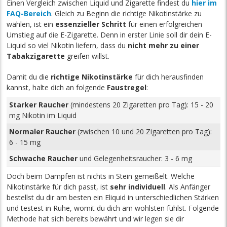
Einen Vergleich zwischen Liquid und Zigarette findest du
hier im
FAQ-Bereich
. Gleich zu Beginn die richtige Nikotinstärke zu
wählen, ist ein
essenzieller Schritt
für einen erfolgreichen
Umstieg auf die E-Zigarette. Denn in erster Linie soll dir dein E-
Liquid so viel Nikotin liefern, dass du
nicht mehr zu einer
Tabakzigarette
greifen willst.
Damit du die
richtige Nikotinstärke
für dich herausfinden
kannst, halte dich an folgende
Faustregel
:
Starker Raucher
(mindestens 20 Zigaretten pro Tag): 15 - 20
mg Nikotin im Liquid
Normaler Raucher
(zwischen 10 und 20 Zigaretten pro Tag):
6 - 15 mg
Schwache Raucher
und Gelegenheitsraucher: 3 - 6 mg
Doch beim Dampfen ist nichts in Stein gemeißelt. Welche
Nikotinstärke für dich passt, ist
sehr individuell
. Als Anfänger
bestellst du dir am besten ein Eliquid in unterschiedlichen Stärken
und testest in Ruhe, womit du dich am wohlsten fühlst. Folgende
Methode hat sich bereits bewährt und wir legen sie dir