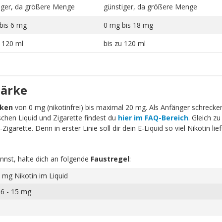
iger, da größere Menge
günstiger, da größere Menge
bis 6 mg
0 mg bis 18 mg
u 120 ml
bis zu 120 ml
tärke
rken
von 0 mg (nikotinfrei) bis maximal 20 mg. Als Anfänger schrecken 
schen Liquid und Zigarette findest du
hier im FAQ-Bereich
. Gleich zu
igarette. Denn in erster Linie soll dir dein E-Liquid so viel Nikotin li
nnst, halte dich an folgende
Faustregel
:
 mg Nikotin im Liquid
 6 - 15 mg