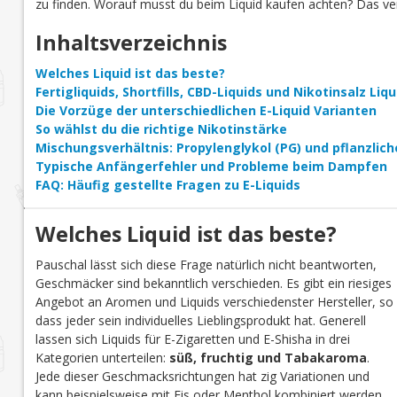
zu finden. Worauf musst du beim Liquid kaufen achten? Das verr
Inhaltsverzeichnis
Welches Liquid ist das beste?
Fertigliquids, Shortfills, CBD-Liquids und Nikotinsalz Li
Die Vorzüge der unterschiedlichen E-Liquid Varianten
So wählst du die richtige Nikotinstärke
Mischungsverhältnis: Propylenglykol (PG) und pflanzlich
Typische Anfängerfehler und Probleme beim Dampfen
FAQ: Häufig gestellte Fragen zu E-Liquids
Welches Liquid ist das beste?
Pauschal lässt sich diese Frage natürlich nicht beantworten,
Geschmäcker sind bekanntlich verschieden. Es gibt ein riesiges
Angebot an Aromen und Liquids verschiedenster Hersteller, so
dass jeder sein individuelles Lieblingsprodukt hat. Generell
lassen sich Liquids für E-Zigaretten und E-Shisha in drei
Kategorien unterteilen:
süß, fruchtig und Tabakaroma
.
Jede dieser Geschmacksrichtungen hat zig Variationen und
kann beispielsweise mit Eis oder Menthol kombiniert werden.