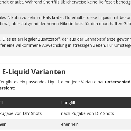
halt erlaubt. Während Shortfills üblicherweise keine Reifezeit benöti
s Nikotin zu sehr im Hals kratzt. Du erhältst diese Liquids mit beso
ptimal, aber aufgrund der hohen Nikotindosis für den dauerhaften Ge
n. Dies ist ein legaler Zusatzstoff, der aus der Cannabispflanze ge
fer eine willkommene Abwechslung in stressigen Zeiten. Für Umsteiger
 E-Liquid Varianten
pfer gibt es ein passendes Liquid, denn jede Variante hat
unterschiedl
ersicht
:
ll
Longfill
Zugabe von DIY-Shots
nach Zugabe von DIY-Shots
nein
eher nein