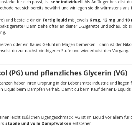
nstärke für dich passt, ist
sehr individuell
. Als Anfänger bestellst d
ethode hat sich bereits bewährt und wir legen sie dir wärmstens ans 
re) und bestelle dir ein
Fertigliquid
mit jeweils
6 mg
,
12 mg
und
18
akzigarette? Dann ziehe öfter an deiner E-Zigarette und schau, ob sic
ng.
zen oder ein flaues Gefühl im Magen bemerken - dann ist der Nikot
chselst du zur nächst niedrigeren Stufe und wiederholst den Vorgang.
l (PG) und pflanzliches Glycerin (VG)
anzen haben ihren Ursprung in der Lebensmittelindustrie und liegen fü
ein Liquid beim Dampfen verhält. Damit du beim Kauf deiner E-Liquid
einen leicht süßlichen Eigengeschmack. VG ist im Liquid vor allem für 
ers
stabile und volle Dampfwolken
entstehen.