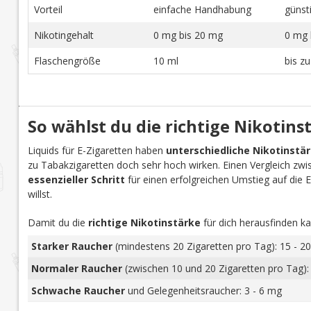
Vorteil
einfache Handhabung
günst
Nikotingehalt
0 mg bis 20 mg
0 mg 
Flaschengröße
10 ml
bis z
So wählst du die richtige Nikotins
Liquids für E-Zigaretten haben
unterschiedliche Nikotinstä
zu Tabakzigaretten doch sehr hoch wirken. Einen Vergleich zwi
essenzieller Schritt
für einen erfolgreichen Umstieg auf die E-Z
willst.
Damit du die
richtige Nikotinstärke
für dich herausfinden ka
Starker Raucher
(mindestens 20 Zigaretten pro Tag): 15 - 20
Normaler Raucher
(zwischen 10 und 20 Zigaretten pro Tag):
Schwache Raucher
und Gelegenheitsraucher: 3 - 6 mg