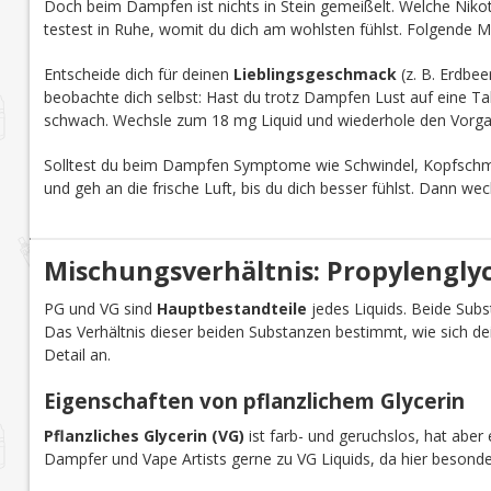
Doch beim Dampfen ist nichts in Stein gemeißelt. Welche Nikoti
testest in Ruhe, womit du dich am wohlsten fühlst. Folgende M
Entscheide dich für deinen
Lieblingsgeschmack
(z. B. Erdbee
beobachte dich selbst: Hast du trotz Dampfen Lust auf eine Tab
schwach. Wechsle zum 18 mg Liquid und wiederhole den Vorga
Solltest du beim Dampfen Symptome wie Schwindel, Kopfschmer
und geh an die frische Luft, bis du dich besser fühlst. Dann we
Mischungsverhältnis: Propylenglyco
PG und VG sind
Hauptbestandteile
jedes Liquids. Beide Subst
Das Verhältnis dieser beiden Substanzen bestimmt, wie sich d
Detail an.
Eigenschaften von pflanzlichem Glycerin
Pflanzliches Glycerin (VG)
ist farb- und geruchslos, hat aber 
Dampfer und Vape Artists gerne zu VG Liquids, da hier besond