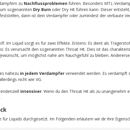
dampfern zu
Nachflussproblemen
führen. Besonders MTL-Verdampfe
 zum sogenannten
Dry Burn
oder Dry Hit führen kann. Dieser entsteh
feststellen, dann ist dein Verdampfer oder zumindest der verbaute Ver
off. Im Liquid sorgt es für zwei Effekte. Erstens: Es dient als Trägers
ens: Es verursacht den sogenannten Throat Hit. Dies ist das charakteri
 gewünscht, um möglichst nahe am Rauchgefühl zu bleiben. Anderersei
n es nahezu
in jedem Verdampfer
verwendet werden. Es verdampft 
llerdings nicht wie VG.
endenziell
intensiver
. Wenn du den Throat Hit als zu unangenehm e
.
ick
 für Liquids durchgesetzt. Im Folgenden erläutern wir dir ihre Eigensc