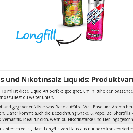
uids und Nikotinsalz Liquids: Produktva
 10 ml ist diese Liquid Art perfekt geeignet, um in Ruhe den passende
dazu liest du weiter unten.
hot und gegebenenfalls etwas Base auffüllst. Weil Base und Aroma ber
pfen. Daher kommt auch die Bezeichnung Shake & Vape. Bei Shortfills
Verhältnis. Ideal für dich, wenn du Nikotinstärke und Lieblingsgesch
Der Unterschied ist, dass Longfills von Haus aus nur hoch konzentrier