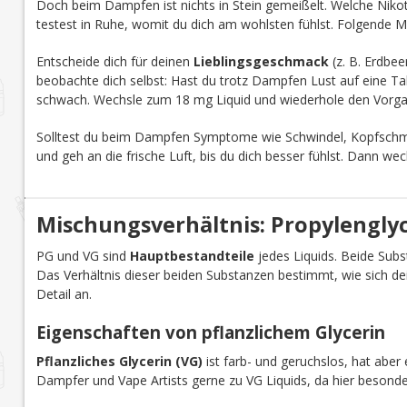
Doch beim Dampfen ist nichts in Stein gemeißelt. Welche Nikoti
testest in Ruhe, womit du dich am wohlsten fühlst. Folgende M
Entscheide dich für deinen
Lieblingsgeschmack
(z. B. Erdbee
beobachte dich selbst: Hast du trotz Dampfen Lust auf eine Tab
schwach. Wechsle zum 18 mg Liquid und wiederhole den Vorga
Solltest du beim Dampfen Symptome wie Schwindel, Kopfschmer
und geh an die frische Luft, bis du dich besser fühlst. Dann we
Mischungsverhältnis: Propylenglyco
PG und VG sind
Hauptbestandteile
jedes Liquids. Beide Subst
Das Verhältnis dieser beiden Substanzen bestimmt, wie sich d
Detail an.
Eigenschaften von pflanzlichem Glycerin
Pflanzliches Glycerin (VG)
ist farb- und geruchslos, hat aber 
Dampfer und Vape Artists gerne zu VG Liquids, da hier besond