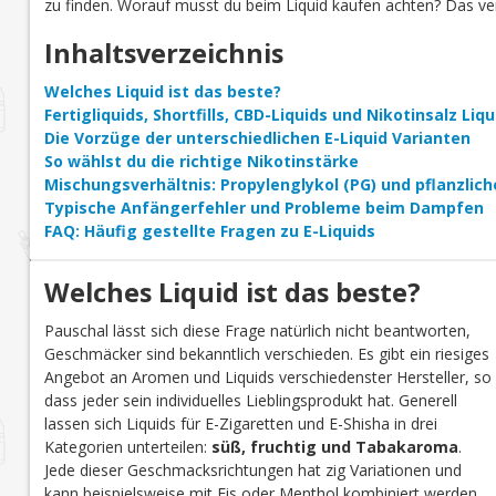
zu finden. Worauf musst du beim Liquid kaufen achten? Das verr
Inhaltsverzeichnis
Welches Liquid ist das beste?
Fertigliquids, Shortfills, CBD-Liquids und Nikotinsalz Li
Die Vorzüge der unterschiedlichen E-Liquid Varianten
So wählst du die richtige Nikotinstärke
Mischungsverhältnis: Propylenglykol (PG) und pflanzlich
Typische Anfängerfehler und Probleme beim Dampfen
FAQ: Häufig gestellte Fragen zu E-Liquids
Welches Liquid ist das beste?
Pauschal lässt sich diese Frage natürlich nicht beantworten,
Geschmäcker sind bekanntlich verschieden. Es gibt ein riesiges
Angebot an Aromen und Liquids verschiedenster Hersteller, so
dass jeder sein individuelles Lieblingsprodukt hat. Generell
lassen sich Liquids für E-Zigaretten und E-Shisha in drei
Kategorien unterteilen:
süß, fruchtig und Tabakaroma
.
Jede dieser Geschmacksrichtungen hat zig Variationen und
kann beispielsweise mit Eis oder Menthol kombiniert werden.