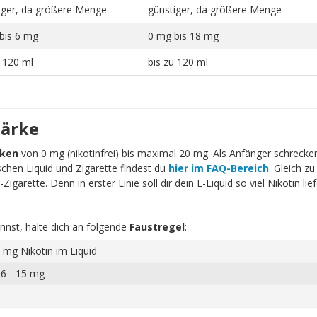
iger, da größere Menge
günstiger, da größere Menge
bis 6 mg
0 mg bis 18 mg
u 120 ml
bis zu 120 ml
tärke
rken
von 0 mg (nikotinfrei) bis maximal 20 mg. Als Anfänger schrecken 
schen Liquid und Zigarette findest du
hier im FAQ-Bereich
. Gleich zu
igarette. Denn in erster Linie soll dir dein E-Liquid so viel Nikotin li
nnst, halte dich an folgende
Faustregel
:
 mg Nikotin im Liquid
 6 - 15 mg