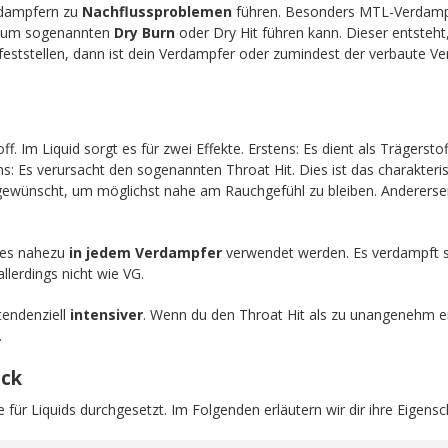
dampfern zu
Nachflussproblemen
führen. Besonders MTL-Verdampfe
 zum sogenannten
Dry Burn
oder Dry Hit führen kann. Dieser entsteh
feststellen, dann ist dein Verdampfer oder zumindest der verbaute Ver
off. Im Liquid sorgt es für zwei Effekte. Erstens: Es dient als Trägers
ens: Es verursacht den sogenannten Throat Hit. Dies ist das charakteri
 gewünscht, um möglichst nahe am Rauchgefühl zu bleiben. Anderersei
n es nahezu
in jedem Verdampfer
verwendet werden. Es verdampft 
llerdings nicht wie VG.
endenziell
intensiver
. Wenn du den Throat Hit als zu unangenehm e
.
ick
 für Liquids durchgesetzt. Im Folgenden erläutern wir dir ihre Eigensc