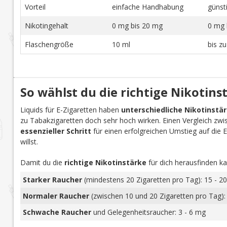
Vorteil
einfache Handhabung
günst
Nikotingehalt
0 mg bis 20 mg
0 mg 
Flaschengröße
10 ml
bis z
So wählst du die richtige Nikotins
Liquids für E-Zigaretten haben
unterschiedliche Nikotinstä
zu Tabakzigaretten doch sehr hoch wirken. Einen Vergleich zwi
essenzieller Schritt
für einen erfolgreichen Umstieg auf die E-Z
willst.
Damit du die
richtige Nikotinstärke
für dich herausfinden ka
Starker Raucher
(mindestens 20 Zigaretten pro Tag): 15 - 20
Normaler Raucher
(zwischen 10 und 20 Zigaretten pro Tag):
Schwache Raucher
und Gelegenheitsraucher: 3 - 6 mg