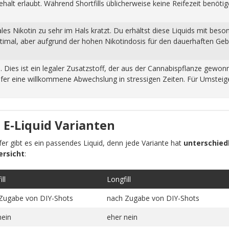
halt erlaubt. Während Shortfills üblicherweise keine Reifezeit benöti
s Nikotin zu sehr im Hals kratzt. Du erhältst diese Liquids mit beso
ptimal, aber aufgrund der hohen Nikotindosis für den dauerhaften Ge
n. Dies ist ein legaler Zusatzstoff, der aus der Cannabispflanze ge
fer eine willkommene Abwechslung in stressigen Zeiten. Für Umsteiger
 E-Liquid Varianten
pfer gibt es ein passendes Liquid, denn jede Variante hat
unterschiedl
ersicht
:
ll
Longfill
Zugabe von DIY-Shots
nach Zugabe von DIY-Shots
nein
eher nein