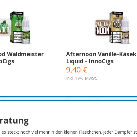
od Waldmeister
Afternoon Vanille-Käse
noCigs
Liquid - InnoCigs
9,40 €
Inkl. 19% MwSt.
eratung
h es steckt noch viel mehr in den kleinen Fläschchen. Jeder Dampfer 