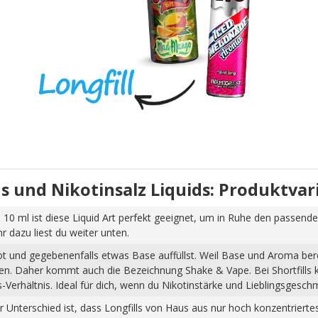
uids und Nikotinsalz Liquids: Produktva
 10 ml ist diese Liquid Art perfekt geeignet, um in Ruhe den passende
dazu liest du weiter unten.
hot und gegebenenfalls etwas Base auffüllst. Weil Base und Aroma ber
pfen. Daher kommt auch die Bezeichnung Shake & Vape. Bei Shortfills
Verhältnis. Ideal für dich, wenn du Nikotinstärke und Lieblingsgesch
Der Unterschied ist, dass Longfills von Haus aus nur hoch konzentrier