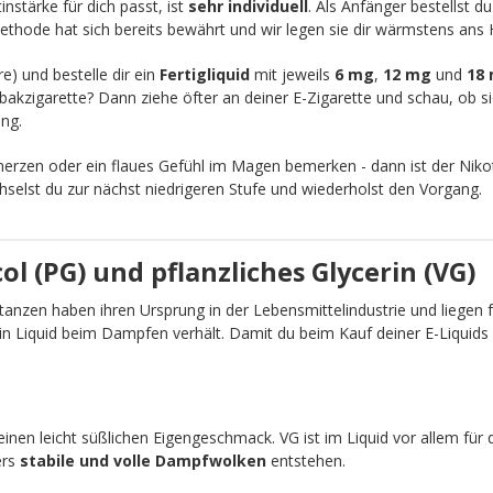
nstärke für dich passt, ist
sehr individuell
. Als Anfänger bestellst d
ethode hat sich bereits bewährt und wir legen sie dir wärmstens ans 
re) und bestelle dir ein
Fertigliquid
mit jeweils
6 mg
,
12 mg
und
18
akzigarette? Dann ziehe öfter an deiner E-Zigarette und schau, ob sic
ng.
zen oder ein flaues Gefühl im Magen bemerken - dann ist der Nikot
chselst du zur nächst niedrigeren Stufe und wiederholst den Vorgang.
l (PG) und pflanzliches Glycerin (VG)
anzen haben ihren Ursprung in der Lebensmittelindustrie und liegen fü
ein Liquid beim Dampfen verhält. Damit du beim Kauf deiner E-Liquid
einen leicht süßlichen Eigengeschmack. VG ist im Liquid vor allem für 
ers
stabile und volle Dampfwolken
entstehen.