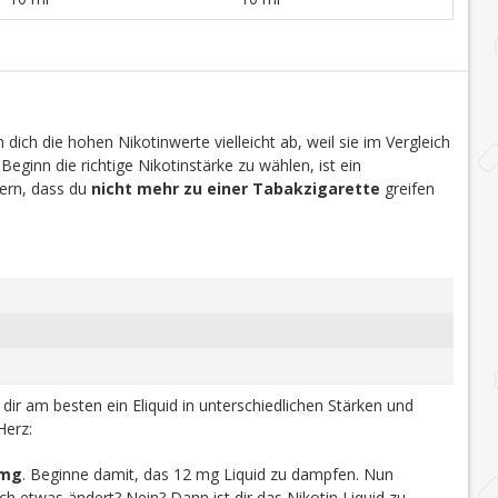
dich die hohen Nikotinwerte vielleicht ab, weil sie im Vergleich
 Beginn die richtige Nikotinstärke zu wählen, ist ein
efern, dass du
nicht mehr zu einer Tabakzigarette
greifen
u dir am besten ein Eliquid in unterschiedlichen Stärken und
Herz:
 mg
. Beginne damit, das 12 mg Liquid zu dampfen. Nun
h etwas ändert? Nein? Dann ist dir das Nikotin Liquid zu