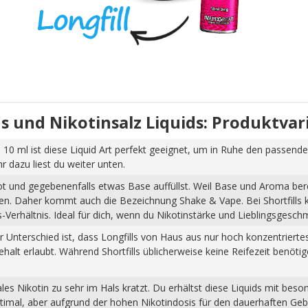
uids und Nikotinsalz Liquids: Produktva
 10 ml ist diese Liquid Art perfekt geeignet, um in Ruhe den passende
dazu liest du weiter unten.
hot und gegebenenfalls etwas Base auffüllst. Weil Base und Aroma ber
pfen. Daher kommt auch die Bezeichnung Shake & Vape. Bei Shortfills
Verhältnis. Ideal für dich, wenn du Nikotinstärke und Lieblingsgesch
Der Unterschied ist, dass Longfills von Haus aus nur hoch konzentrier
halt erlaubt. Während Shortfills üblicherweise keine Reifezeit benöti
s Nikotin zu sehr im Hals kratzt. Du erhältst diese Liquids mit beso
ptimal, aber aufgrund der hohen Nikotindosis für den dauerhaften Ge