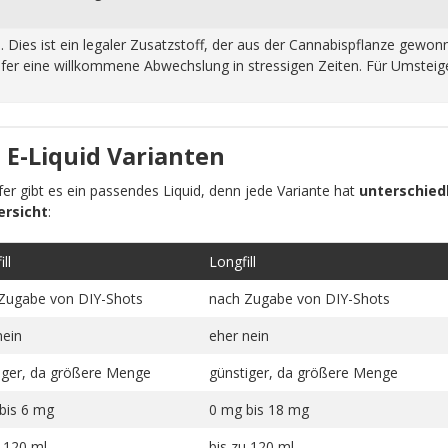
n. Dies ist ein legaler Zusatzstoff, der aus der Cannabispflanze ge
fer eine willkommene Abwechslung in stressigen Zeiten. Für Umsteiger
 E-Liquid Varianten
pfer gibt es ein passendes Liquid, denn jede Variante hat
unterschiedl
ersicht
:
ll
Longfill
Zugabe von DIY-Shots
nach Zugabe von DIY-Shots
nein
eher nein
iger, da größere Menge
günstiger, da größere Menge
bis 6 mg
0 mg bis 18 mg
u 120 ml
bis zu 120 ml