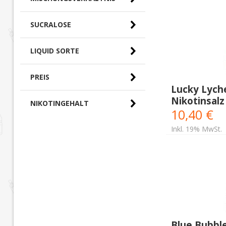
SUCRALOSE
LIQUID SORTE
PREIS
Lucky Lych
Nikotinsalz
0,00 € - 10,00 € (0)
NIKOTINGEHALT
10,40 €
10,00 € - 20,00 €
(20)
Inkl. 19% MwSt.
Blue Bubbl