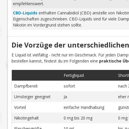
empfehlenswert.
CBD-Liquids
enthalten Cannabidiol (CBD) anstelle von Nikoti
Eigenschaften zugeschrieben. CBD-Liquids sind für viele Damp
Nikotin im Vordergrund stehen sollte.
Die Vorzüge der unterschiedlichen
E Liquid ist vielfältig - nicht nur im Geschmack. Für jeden Dam
bestellen kannst, findest du im Folgenden eine
praktische Üb
Fertigliquid
Shortfi
Dampfbereit
sofort
nach 
Umsteiger geeignet
Ja
eher 
Vorteil
einfache Handhabung
günst
Nikotingehalt
0 mg bis 20 mg
0 mg 
Flaschengröße
10 ml
bis z