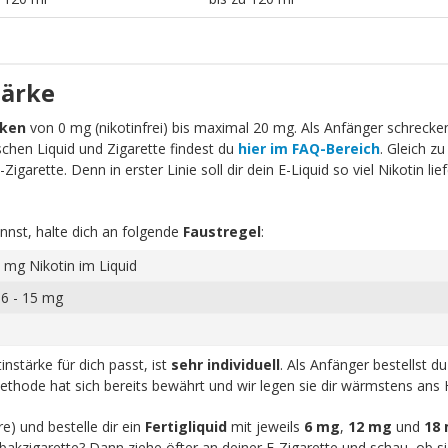
tärke
rken
von 0 mg (nikotinfrei) bis maximal 20 mg. Als Anfänger schrecken 
schen Liquid und Zigarette findest du
hier im FAQ-Bereich
. Gleich zu
igarette. Denn in erster Linie soll dir dein E-Liquid so viel Nikotin li
nnst, halte dich an folgende
Faustregel
:
 mg Nikotin im Liquid
 6 - 15 mg
nstärke für dich passt, ist
sehr individuell
. Als Anfänger bestellst d
ethode hat sich bereits bewährt und wir legen sie dir wärmstens ans 
re) und bestelle dir ein
Fertigliquid
mit jeweils
6 mg
,
12 mg
und
18
akzigarette? Dann ziehe öfter an deiner E-Zigarette und schau, ob sic