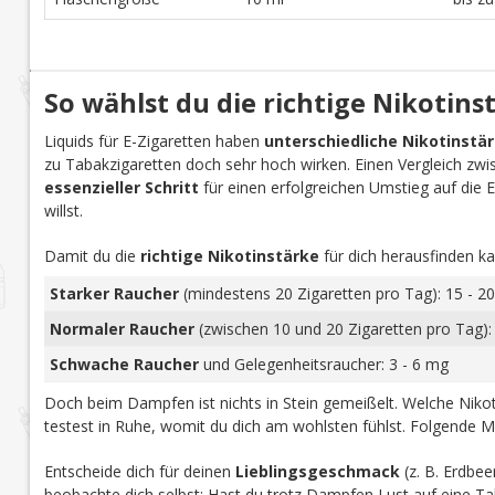
So wählst du die richtige Nikotins
Liquids für E-Zigaretten haben
unterschiedliche Nikotinstä
zu Tabakzigaretten doch sehr hoch wirken. Einen Vergleich zwi
essenzieller Schritt
für einen erfolgreichen Umstieg auf die E-Z
willst.
Damit du die
richtige Nikotinstärke
für dich herausfinden ka
Starker Raucher
(mindestens 20 Zigaretten pro Tag): 15 - 20
Normaler Raucher
(zwischen 10 und 20 Zigaretten pro Tag):
Schwache Raucher
und Gelegenheitsraucher: 3 - 6 mg
Doch beim Dampfen ist nichts in Stein gemeißelt. Welche Nikoti
testest in Ruhe, womit du dich am wohlsten fühlst. Folgende M
Entscheide dich für deinen
Lieblingsgeschmack
(z. B. Erdbee
beobachte dich selbst: Hast du trotz Dampfen Lust auf eine Tab