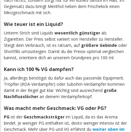
nach nichts, sondern sorgt nur für ein kühles Gefühl im Hals. Im
Gegensatz dazu bringt Menthol neben dem Frischekick einen
Minzgeschmack mit sich.
Wie teuer ist ein Liquid?
Unterm Strich sind Liquids
wesentlich günstiger
als
Zigaretten. Der Preis selbst variiert von Hersteller zu Hersteller.
Steigt dein Verbrauch, ist es ratsam, auf
größere Gebinde
oder
Shortfills umzusteigen. Damit du die Preise optimal vergleichen
kannst, orientiere dich an unserem Grundpreis pro 100 ml.
Kann ich 100 % VG dampfen?
Ja, allerdings benötigst du dafür auch das passende Equipment.
Tröpfler (RDA-Verdampfer) oder Subohm-Verdampfer kommen
damit in der Regel gut klar. Wichtig sind ausreichend
große
Nachflusslöcher
an deinem Verdampferkopf.
Was macht mehr Geschmack: VG oder PG?
PG
ist der
Geschmacksträger
im Liquid, da es das Aroma
bindet. Je weniger PG enthalten ist, desto weniger intensiv ist der
Geschmack. Mehr über PG und VG erfährst du
weiter oben im