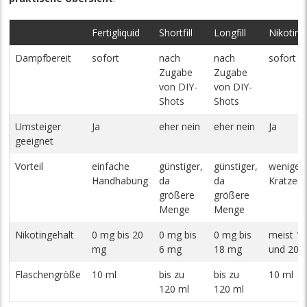
Fertigliquid
Shortfill
Longfill
Nikotinsa
Dampfbereit
sofort
nach
nach
sofort
Zugabe
Zugabe
von DIY-
von DIY-
Shots
Shots
Umsteiger
Ja
eher nein
eher nein
Ja
geeignet
Vorteil
einfache
günstiger,
günstiger,
weniger
Handhabung
da
da
Kratzen 
größere
größere
Menge
Menge
Nikotingehalt
0 mg bis 20
0 mg bis
0 mg bis
meist 1
mg
6 mg
18 mg
und 20 
Flaschengröße
10 ml
bis zu
bis zu
10 ml
120 ml
120 ml