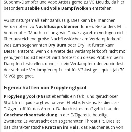
Subohm-Dampfer und Vape Artists gerne zu VG Liquids, da hier
besonders
stabile und volle Dampfwolken
entstehen.
VG ist naturgemäß sehr zähflüssig. Dies
kann
bei manchen
Verdampfern zu
Nachflussproblemen
führen. Besonders MTL-
Verdampfer (Mouth-to-Lung, wie Tabakzigarette) verfügen nicht
über ausreichend große Nachflusslöcher am Verdampferkopf,
was zum sogenannten
Dry Burn
oder Dry Hit führen kann.
Dieser entsteht, wenn die Watte des Verdampferkopfs nicht mit
genügend Liquid benetzt wird. Solltest du dieses Problem beim
Dampfen feststellen, dann ist dein Verdampfer oder zumindest
der verbaute Verdampferkopf nicht für VG-lastige Liquids (ab 70
% VG) geeignet.
Eigenschaften von Propylenglycol
Propylenglycol (PG)
ist ebenfalls ein farb- und geruchloser
Stoff. Im Liquid sorgt es für zwei Effekte. Erstens: Es dient als
Trägerstoff für das Aroma. Dadurch ist es maßgeblich an der
Geschmacksentwicklung
in der E-Zigarette beteiligt.
Zweitens: Es verursacht den sogenannten Throat Hit. Dies ist
das charakteristische
Kratzen im Hals
, das Raucher auch von