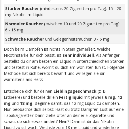
Starker Raucher
(mindestens 20 Zigaretten pro Tag): 15 - 20
mg Nikotin im Liquid
Normaler Raucher
(zwischen 10 und 20 Zigaretten pro Tag):
6 - 15 mg
Schwache Raucher
und Gelegenheitsraucher: 3 - 6 mg
Doch beim Dampfen ist nichts in Stein gemeißelt. Welche
Nikotinstärke für dich passt, ist
sehr individuell
. Als Anfänger
bestellst du dir am besten ein Eliquid in unterschiedlichen Stärken
und testest in Ruhe, womit du dich am wohlsten fühlst. Folgende
Methode hat sich bereits bewährt und wir legen sie dir
wärmstens ans Herz:
Entscheide dich für deinen
Lieblingsgeschmack
(z. B.
Erdbeere) und bestelle dir ein
Fertigliquid
mit jeweils
6 mg
,
12
mg
und
18 mg
. Beginne damit, das 12 mg Liquid zu dampfen.
Nun beobachte dich selbst: Hast du trotz Dampfen Lust auf eine
Tabakzigarette? Dann ziehe öfter an deiner E-Zigarette und
schau, ob sich etwas ändert? Nein? Dann ist dir das Nikotin
Liquid zu schwach. Wechsle zum 18 mg Liquid und wiederhole