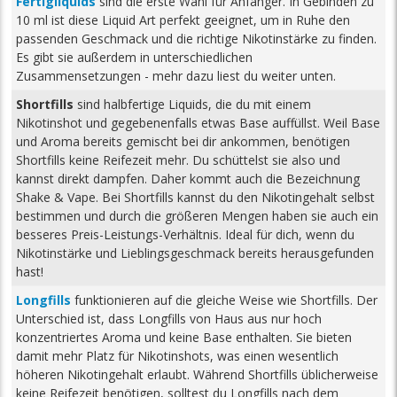
Fertigliquids
sind die erste Wahl für Anfänger. In Gebinden zu
10 ml ist diese Liquid Art perfekt geeignet, um in Ruhe den
passenden Geschmack und die richtige Nikotinstärke zu finden.
Es gibt sie außerdem in unterschiedlichen
Zusammensetzungen - mehr dazu liest du weiter unten.
Shortfills
sind halbfertige Liquids, die du mit einem
Nikotinshot und gegebenenfalls etwas Base auffüllst. Weil Base
und Aroma bereits gemischt bei dir ankommen, benötigen
Shortfills keine Reifezeit mehr. Du schüttelst sie also und
kannst direkt dampfen. Daher kommt auch die Bezeichnung
Shake & Vape. Bei Shortfills kannst du den Nikotingehalt selbst
bestimmen und durch die größeren Mengen haben sie auch ein
besseres Preis-Leistungs-Verhältnis. Ideal für dich, wenn du
Nikotinstärke und Lieblingsgeschmack bereits herausgefunden
hast!
Longfills
funktionieren auf die gleiche Weise wie Shortfills. Der
Unterschied ist, dass Longfills von Haus aus nur hoch
konzentriertes Aroma und keine Base enthalten. Sie bieten
damit mehr Platz für Nikotinshots, was einen wesentlich
höheren Nikotingehalt erlaubt. Während Shortfills üblicherweise
keine Reifezeit benötigen, solltest du Longfills nach dem