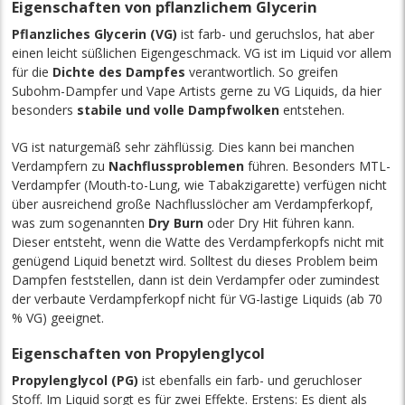
Eigenschaften von pflanzlichem Glycerin
Pflanzliches Glycerin (VG)
ist farb- und geruchslos, hat aber
einen leicht süßlichen Eigengeschmack. VG ist im Liquid vor allem
für die
Dichte des Dampfes
verantwortlich. So greifen
Subohm-Dampfer und Vape Artists gerne zu VG Liquids, da hier
besonders
stabile und volle Dampfwolken
entstehen.
VG ist naturgemäß sehr zähflüssig. Dies
kann
bei manchen
Verdampfern zu
Nachflussproblemen
führen. Besonders MTL-
Verdampfer (Mouth-to-Lung, wie Tabakzigarette) verfügen nicht
über ausreichend große Nachflusslöcher am Verdampferkopf,
was zum sogenannten
Dry Burn
oder Dry Hit führen kann.
Dieser entsteht, wenn die Watte des Verdampferkopfs nicht mit
genügend Liquid benetzt wird. Solltest du dieses Problem beim
Dampfen feststellen, dann ist dein Verdampfer oder zumindest
der verbaute Verdampferkopf nicht für VG-lastige Liquids (ab 70
% VG) geeignet.
Eigenschaften von Propylenglycol
Propylenglycol (PG)
ist ebenfalls ein farb- und geruchloser
Stoff. Im Liquid sorgt es für zwei Effekte. Erstens: Es dient als