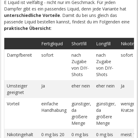
E Liquid ist vielfältig - nicht nur im Geschmack. Für jeden
Dampfer gibt es ein passendes Liquid, denn jede Variante hat
unterschiedliche Vorteile
. Damit du bei uns gleich das
passende Liquid bestellen kannst, findest du im Folgenden eine
praktische Übersicht
:
Fertigliquid
Shortfill
Longfill
Nikotinsa
Dampfbereit
sofort
nach
nach
sofort
Zugabe
Zugabe
von DIY-
von DIY-
Shots
Shots
Umsteiger
Ja
eher nein
eher nein
Ja
geeignet
Vorteil
einfache
günstiger,
günstiger,
weniger
Handhabung
da
da
Kratzen 
größere
größere
Menge
Menge
Nikotingehalt
0 mg bis 20
0 mg bis
0 mg bis
meist 1