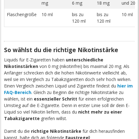
mg
6 mg
18 mg
und 20 
Flaschengröße
10 ml
bis zu
bis zu
10 ml
120 ml
120 ml
So wählst du die richtige Nikotinstärke
Liquids für E-Zigaretten haben
unterschiedliche
Nikotinstärken
von 0 mg (nikotinfrei) bis maximal 20 mg. Als
Anfänger schrecken dich die hohen Nikotinwerte vielleicht ab,
weil sie im Vergleich zu Tabakzigaretten doch sehr hoch wirken.
Einen Vergleich zwischen Liquid und Zigarette findest du
hier im
FAQ-Bereich
. Gleich zu Beginn die richtige Nikotinstärke zu
wählen, ist ein
essenzieller Schritt
für einen erfolgreichen
Umstieg auf die E-Zigarette. Denn in erster Linie soll dir dein E-
Liquid so viel Nikotin liefern, dass du
nicht mehr zu einer
Tabakzigarette
greifen willst.
Damit du die
richtige Nikotinstärke
für dich herausfinden
kannst, halte dich an folgende
Faustregel
: