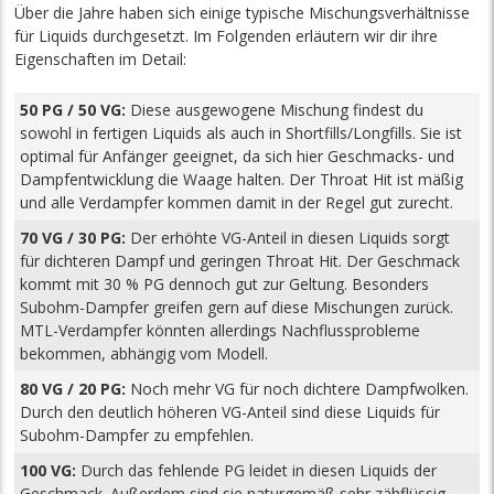
Über die Jahre haben sich einige typische Mischungsverhältnisse
für Liquids durchgesetzt. Im Folgenden erläutern wir dir ihre
Eigenschaften im Detail:
50 PG / 50 VG:
Diese ausgewogene Mischung findest du
sowohl in fertigen Liquids als auch in Shortfills/Longfills. Sie ist
optimal für Anfänger geeignet, da sich hier Geschmacks- und
Dampfentwicklung die Waage halten. Der Throat Hit ist mäßig
und alle Verdampfer kommen damit in der Regel gut zurecht.
70 VG / 30 PG:
Der erhöhte VG-Anteil in diesen Liquids sorgt
für dichteren Dampf und geringen Throat Hit. Der Geschmack
kommt mit 30 % PG dennoch gut zur Geltung. Besonders
Subohm-Dampfer greifen gern auf diese Mischungen zurück.
MTL-Verdampfer könnten allerdings Nachflussprobleme
bekommen, abhängig vom Modell.
80 VG / 20 PG:
Noch mehr VG für noch dichtere Dampfwolken.
Durch den deutlich höheren VG-Anteil sind diese Liquids für
Subohm-Dampfer zu empfehlen.
100 VG:
Durch das fehlende PG leidet in diesen Liquids der
Geschmack. Außerdem sind sie naturgemäß sehr zähflüssig.