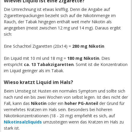
Wieviel Liquid ist eine Zigarette?
Die Umrechnung ist etwas knifflig. Denn die Angabe auf
Zigarettenpackungen bezieht sich auf die Nikotinmenge im
Rauch, der Tabak hingegen enthält weit mehr Nikotin als
angegeben (meist zwischen 12 mg und 14 mg). Daraus ergibt
sich:
Eine Schachtel Zigaretten (20x14) =
280 mg Nikotin
Ein Liquid mit 10 ml und 18 mg =
180 mg Nikotin
. Dies
entspricht
ca. 13 Tabakzigaretten
. Somit ist die Konzentration
im Liquid geringer als im Tabak.
Wieso kratzt Liquid im Hals?
Beim Umstieg ist Husten ein normales Symptom und sollte sich
nach rund ein bis zwei Wochen von selbst legen. Ist dies nicht der
Fall, kann das
Nikotin
oder ein
hoher PG-Anteil
der Grund für
vermehrtes Kratzen im Hals sein. Besonders bei höheren
Nikotinkonzentrationen (18 - 20 mg) empfiehlt es sich, auf
Nikotinsalzliquids
umzusteigen wenn das Kratzen im Hals zu
stark ist.