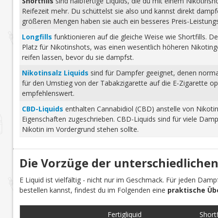
Shortfills
sind halbfertige Liquids, die du mit einem Nikotins
Reifezeit mehr. Du schüttelst sie also und kannst direkt dam
größeren Mengen haben sie auch ein besseres Preis-Leistungs-
Longfills
funktionieren auf die gleiche Weise wie Shortfills. 
Platz für Nikotinshots, was einen wesentlich höheren Nikotinge
reifen lassen, bevor du sie dampfst.
Nikotinsalz Liquids
sind für Dampfer geeignet, denen normale
für den Umstieg von der Tabakzigarette auf die E-Zigarette o
empfehlenswert.
CBD-Liquids
enthalten Cannabidiol (CBD) anstelle von Nikoti
Eigenschaften zugeschrieben. CBD-Liquids sind für viele Damp
Nikotin im Vordergrund stehen sollte.
Die Vorzüge der unterschiedlichen
E Liquid ist vielfältig - nicht nur im Geschmack. Für jeden Dam
bestellen kannst, findest du im Folgenden eine
praktische Üb
Fertigliquid
Shortfi