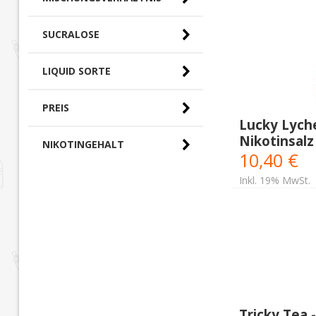
SUCRALOSE
LIQUID SORTE
PREIS
Lucky Lych
Nikotinsalz
0,00 € - 10,00 € (0)
NIKOTINGEHALT
10,40 €
10,00 € - 20,00 €
(9)
Inkl. 19% MwSt.
Tricky Tea 