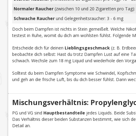
Normaler Raucher
(zwischen 10 und 20 Zigaretten pro Tag):
Schwache Raucher
und Gelegenheitsraucher: 3 - 6 mg
Doch beim Dampfen ist nichts in Stein gemeißelt. Welche Nikoti
testest in Ruhe, womit du dich am wohlsten fühlst. Folgende M
Entscheide dich für deinen
Lieblingsgeschmack
(z. B. Erdbee
beobachte dich selbst: Hast du trotz Dampfen Lust auf eine Tab
schwach. Wechsle zum 18 mg Liquid und wiederhole den Vorga
Solltest du beim Dampfen Symptome wie Schwindel, Kopfschmer
und geh an die frische Luft, bis du dich besser fühlst. Dann we
Mischungsverhältnis: Propylenglyco
PG und VG sind
Hauptbestandteile
jedes Liquids. Beide Subst
Das Verhältnis dieser beiden Substanzen bestimmt, wie sich d
Detail an.