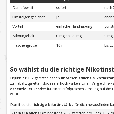
Dampfbereit
sofort
nach 
Umsteiger geeignet
Ja
eher 
Vorteil
einfache Handhabung
günst
Nikotingehalt
0 mg bis 20 mg
0 mg 
Flaschengröße
10 ml
bis z
So wählst du die richtige Nikotins
Liquids für E-Zigaretten haben
unterschiedliche Nikotinstä
zu Tabakzigaretten doch sehr hoch wirken. Einen Vergleich zwi
essenzieller Schritt
für einen erfolgreichen Umstieg auf die E-Z
willst.
Damit du die
richtige Nikotinstärke
für dich herausfinden ka
Starker Raucher
(mindestens 20 Zigaretten pro Tag): 15 - 20