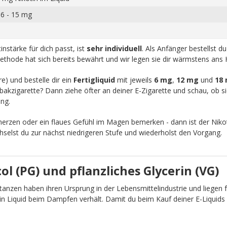
 6 - 15 mg
nstärke für dich passt, ist
sehr individuell
. Als Anfänger bestellst d
ethode hat sich bereits bewährt und wir legen sie dir wärmstens ans 
re) und bestelle dir ein
Fertigliquid
mit jeweils
6 mg
,
12 mg
und
18
akzigarette? Dann ziehe öfter an deiner E-Zigarette und schau, ob sic
ng.
zen oder ein flaues Gefühl im Magen bemerken - dann ist der Nikot
chselst du zur nächst niedrigeren Stufe und wiederholst den Vorgang.
l (PG) und pflanzliches Glycerin (VG)
anzen haben ihren Ursprung in der Lebensmittelindustrie und liegen fü
ein Liquid beim Dampfen verhält. Damit du beim Kauf deiner E-Liquid