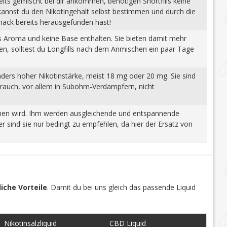
eits gemischt bei dir ankommen, benötigen Shortfills keine
 kannst du den Nikotingehalt selbst bestimmen und durch die
mack bereits herausgefunden hast!
tes Aroma und keine Base enthalten. Sie bieten damit mehr
gen, solltest du Longfills nach dem Anmischen ein paar Tage
nders hoher Nikotinstärke, meist 18 mg oder 20 mg. Sie sind
brauch, vor allem in Subohm-Verdampfern, nicht
wonnen wird. Ihm werden ausgleichende und entspannende
 sind sie nur bedingt zu empfehlen, da hier der Ersatz von
iche Vorteile
. Damit du bei uns gleich das passende Liquid
Nikotinsalzliquid
CBD Liquid