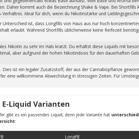
hot und gegebenenfalls etwas Base auffüllst. Weil Base und Aroma ber
pfen. Daher kommt auch die Bezeichnung Shake & Vape. Bei Shortfills
Verhältnis. Ideal für dich, wenn du Nikotinstärke und Lieblingsgesch
Der Unterschied ist, dass Longfills von Haus aus nur hoch konzentrier
halt erlaubt. Während Shortfills üblicherweise keine Reifezeit benöti
s Nikotin zu sehr im Hals kratzt. Du erhältst diese Liquids mit beso
ptimal, aber aufgrund der hohen Nikotindosis für den dauerhaften Ge
n. Dies ist ein legaler Zusatzstoff, der aus der Cannabispflanze ge
fer eine willkommene Abwechslung in stressigen Zeiten. Für Umsteiger
 E-Liquid Varianten
pfer gibt es ein passendes Liquid, denn jede Variante hat
unterschiedl
ersicht
:
ll
Longfill