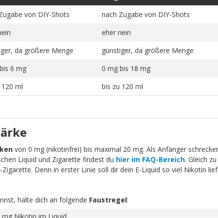
Zugabe von DIY-Shots
nach Zugabe von DIY-Shots
nein
eher nein
iger, da größere Menge
günstiger, da größere Menge
bis 6 mg
0 mg bis 18 mg
u 120 ml
bis zu 120 ml
tärke
rken
von 0 mg (nikotinfrei) bis maximal 20 mg. Als Anfänger schrecken 
schen Liquid und Zigarette findest du
hier im FAQ-Bereich
. Gleich zu
igarette. Denn in erster Linie soll dir dein E-Liquid so viel Nikotin li
nnst, halte dich an folgende
Faustregel
:
 mg Nikotin im Liquid