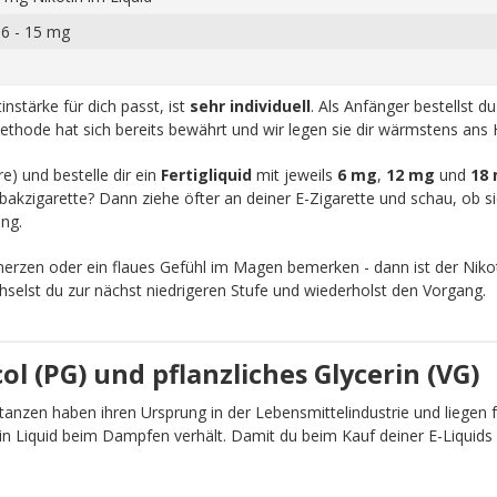
 6 - 15 mg
nstärke für dich passt, ist
sehr individuell
. Als Anfänger bestellst d
ethode hat sich bereits bewährt und wir legen sie dir wärmstens ans 
re) und bestelle dir ein
Fertigliquid
mit jeweils
6 mg
,
12 mg
und
18
akzigarette? Dann ziehe öfter an deiner E-Zigarette und schau, ob sic
ng.
zen oder ein flaues Gefühl im Magen bemerken - dann ist der Nikot
chselst du zur nächst niedrigeren Stufe und wiederholst den Vorgang.
l (PG) und pflanzliches Glycerin (VG)
anzen haben ihren Ursprung in der Lebensmittelindustrie und liegen fü
ein Liquid beim Dampfen verhält. Damit du beim Kauf deiner E-Liquid