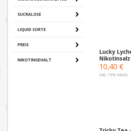
SUCRALOSE
LIQUID SORTE
PREIS
Lucky Lych
Nikotinsalz
0,00 € - 10,00 € (0)
NIKOTINGEHALT
10,40 €
10,00 € - 20,00 €
(11)
Inkl. 19% MwSt.
Tricky Tea 