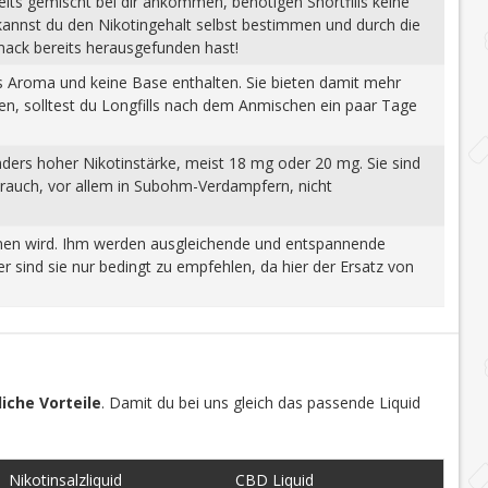
eits gemischt bei dir ankommen, benötigen Shortfills keine
 kannst du den Nikotingehalt selbst bestimmen und durch die
mack bereits herausgefunden hast!
tes Aroma und keine Base enthalten. Sie bieten damit mehr
gen, solltest du Longfills nach dem Anmischen ein paar Tage
nders hoher Nikotinstärke, meist 18 mg oder 20 mg. Sie sind
brauch, vor allem in Subohm-Verdampfern, nicht
wonnen wird. Ihm werden ausgleichende und entspannende
 sind sie nur bedingt zu empfehlen, da hier der Ersatz von
iche Vorteile
. Damit du bei uns gleich das passende Liquid
Nikotinsalzliquid
CBD Liquid