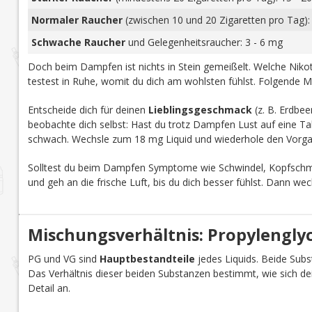
Normaler Raucher
(zwischen 10 und 20 Zigaretten pro Tag):
Schwache Raucher
und Gelegenheitsraucher: 3 - 6 mg
Doch beim Dampfen ist nichts in Stein gemeißelt. Welche Nikoti
testest in Ruhe, womit du dich am wohlsten fühlst. Folgende M
Entscheide dich für deinen
Lieblingsgeschmack
(z. B. Erdbee
beobachte dich selbst: Hast du trotz Dampfen Lust auf eine Tab
schwach. Wechsle zum 18 mg Liquid und wiederhole den Vorga
Solltest du beim Dampfen Symptome wie Schwindel, Kopfschmer
und geh an die frische Luft, bis du dich besser fühlst. Dann we
Mischungsverhältnis: Propylenglyco
PG und VG sind
Hauptbestandteile
jedes Liquids. Beide Subst
Das Verhältnis dieser beiden Substanzen bestimmt, wie sich d
Detail an.