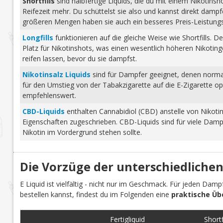
Shortfills
sind halbfertige Liquids, die du mit einem Nikotins
Reifezeit mehr. Du schüttelst sie also und kannst direkt dam
größeren Mengen haben sie auch ein besseres Preis-Leistungs-
Longfills
funktionieren auf die gleiche Weise wie Shortfills. 
Platz für Nikotinshots, was einen wesentlich höheren Nikotinge
reifen lassen, bevor du sie dampfst.
Nikotinsalz Liquids
sind für Dampfer geeignet, denen normale
für den Umstieg von der Tabakzigarette auf die E-Zigarette o
empfehlenswert.
CBD-Liquids
enthalten Cannabidiol (CBD) anstelle von Nikoti
Eigenschaften zugeschrieben. CBD-Liquids sind für viele Damp
Nikotin im Vordergrund stehen sollte.
Die Vorzüge der unterschiedlichen
E Liquid ist vielfältig - nicht nur im Geschmack. Für jeden Dam
bestellen kannst, findest du im Folgenden eine
praktische Üb
Fertigliquid
Shortfi