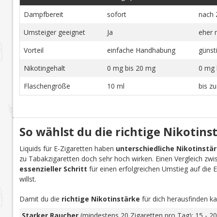
Dampfbereit
sofort
nach 
Umsteiger geeignet
Ja
eher 
Vorteil
einfache Handhabung
günst
Nikotingehalt
0 mg bis 20 mg
0 mg 
Flaschengröße
10 ml
bis z
So wählst du die richtige Nikotins
Liquids für E-Zigaretten haben
unterschiedliche Nikotinstä
zu Tabakzigaretten doch sehr hoch wirken. Einen Vergleich zwi
essenzieller Schritt
für einen erfolgreichen Umstieg auf die E-Z
willst.
Damit du die
richtige Nikotinstärke
für dich herausfinden ka
Starker Raucher
(mindestens 20 Zigaretten pro Tag): 15 - 20