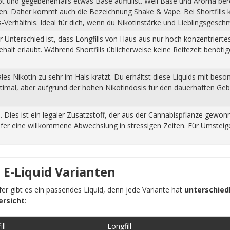
hot und gegebenenfalls etwas Base auffüllst. Weil Base und Aroma ber
pfen. Daher kommt auch die Bezeichnung Shake & Vape. Bei Shortfills
Verhältnis. Ideal für dich, wenn du Nikotinstärke und Lieblingsgesch
Der Unterschied ist, dass Longfills von Haus aus nur hoch konzentrier
halt erlaubt. Während Shortfills üblicherweise keine Reifezeit benöti
s Nikotin zu sehr im Hals kratzt. Du erhältst diese Liquids mit beso
ptimal, aber aufgrund der hohen Nikotindosis für den dauerhaften Ge
n. Dies ist ein legaler Zusatzstoff, der aus der Cannabispflanze ge
fer eine willkommene Abwechslung in stressigen Zeiten. Für Umsteiger
 E-Liquid Varianten
pfer gibt es ein passendes Liquid, denn jede Variante hat
unterschiedl
ersicht
:
ll
Longfill