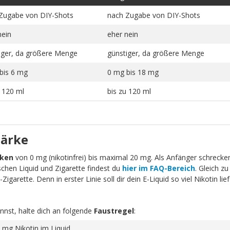
Zugabe von DIY-Shots
nach Zugabe von DIY-Shots
nein
eher nein
iger, da größere Menge
günstiger, da größere Menge
bis 6 mg
0 mg bis 18 mg
u 120 ml
bis zu 120 ml
tärke
rken
von 0 mg (nikotinfrei) bis maximal 20 mg. Als Anfänger schrecken 
schen Liquid und Zigarette findest du
hier im FAQ-Bereich
. Gleich zu
igarette. Denn in erster Linie soll dir dein E-Liquid so viel Nikotin li
nnst, halte dich an folgende
Faustregel
:
 mg Nikotin im Liquid