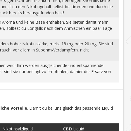
eits gemischt bei dir ankommen, benötigen Shortfills keine
 kannst du den Nikotingehalt selbst bestimmen und durch die
mack bereits herausgefunden hast!
tes Aroma und keine Base enthalten. Sie bieten damit mehr
gen, solltest du Longfills nach dem Anmischen ein paar Tage
nders hoher Nikotinstärke, meist 18 mg oder 20 mg. Sie sind
brauch, vor allem in Subohm-Verdampfern, nicht
wonnen wird. Ihm werden ausgleichende und entspannende
 sind sie nur bedingt zu empfehlen, da hier der Ersatz von
iche Vorteile
. Damit du bei uns gleich das passende Liquid
Nikotinsalzliquid
CBD Liquid