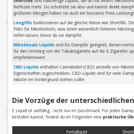
Shortfills
sind halbfertige Liquids, die du mit einem Nikotins
Reifezeit mehr. Du schüttelst sie also und kannst direkt dam
größeren Mengen haben sie auch ein besseres Preis-Leistungs-
Longfills
funktionieren auf die gleiche Weise wie Shortfills. 
Platz für Nikotinshots, was einen wesentlich höheren Nikotinge
reifen lassen, bevor du sie dampfst.
Nikotinsalz Liquids
sind für Dampfer geeignet, denen normale
für den Umstieg von der Tabakzigarette auf die E-Zigarette o
empfehlenswert.
CBD-Liquids
enthalten Cannabidiol (CBD) anstelle von Nikoti
Eigenschaften zugeschrieben. CBD-Liquids sind für viele Damp
Nikotin im Vordergrund stehen sollte.
Die Vorzüge der unterschiedlichen
E Liquid ist vielfältig - nicht nur im Geschmack. Für jeden Dam
bestellen kannst, findest du im Folgenden eine
praktische Üb
Fertigliquid
Shortfi