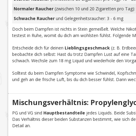
Normaler Raucher
(zwischen 10 und 20 Zigaretten pro Tag):
Schwache Raucher
und Gelegenheitsraucher: 3 - 6 mg
Doch beim Dampfen ist nichts in Stein gemeißelt. Welche Nikoti
testest in Ruhe, womit du dich am wohlsten fühlst. Folgende M
Entscheide dich für deinen
Lieblingsgeschmack
(z. B. Erdbee
beobachte dich selbst: Hast du trotz Dampfen Lust auf eine Tab
schwach. Wechsle zum 18 mg Liquid und wiederhole den Vorga
Solltest du beim Dampfen Symptome wie Schwindel, Kopfschmer
und geh an die frische Luft, bis du dich besser fühlst. Dann we
Mischungsverhältnis: Propylenglyco
PG und VG sind
Hauptbestandteile
jedes Liquids. Beide Subst
Das Verhältnis dieser beiden Substanzen bestimmt, wie sich d
Detail an.