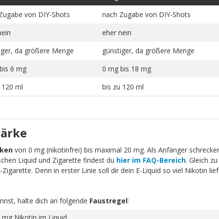
Zugabe von DIY-Shots
nach Zugabe von DIY-Shots
nein
eher nein
iger, da größere Menge
günstiger, da größere Menge
bis 6 mg
0 mg bis 18 mg
u 120 ml
bis zu 120 ml
tärke
rken
von 0 mg (nikotinfrei) bis maximal 20 mg. Als Anfänger schrecken 
schen Liquid und Zigarette findest du
hier im FAQ-Bereich
. Gleich zu
igarette. Denn in erster Linie soll dir dein E-Liquid so viel Nikotin li
nnst, halte dich an folgende
Faustregel
:
 mg Nikotin im Liquid