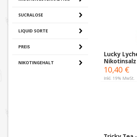
SUCRALOSE
LIQUID SORTE
PREIS
Lucky Lych
Nikotinsalz
0,00 € - 10,00 € (0)
NIKOTINGEHALT
10,40 €
10,00 € - 20,00 €
(9)
Inkl. 19% MwSt.
Tricky Tea 