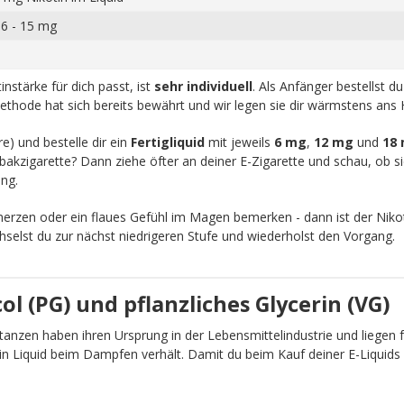
 6 - 15 mg
nstärke für dich passt, ist
sehr individuell
. Als Anfänger bestellst d
ethode hat sich bereits bewährt und wir legen sie dir wärmstens ans 
re) und bestelle dir ein
Fertigliquid
mit jeweils
6 mg
,
12 mg
und
18
akzigarette? Dann ziehe öfter an deiner E-Zigarette und schau, ob sic
ng.
zen oder ein flaues Gefühl im Magen bemerken - dann ist der Nikot
chselst du zur nächst niedrigeren Stufe und wiederholst den Vorgang.
l (PG) und pflanzliches Glycerin (VG)
anzen haben ihren Ursprung in der Lebensmittelindustrie und liegen fü
ein Liquid beim Dampfen verhält. Damit du beim Kauf deiner E-Liquid