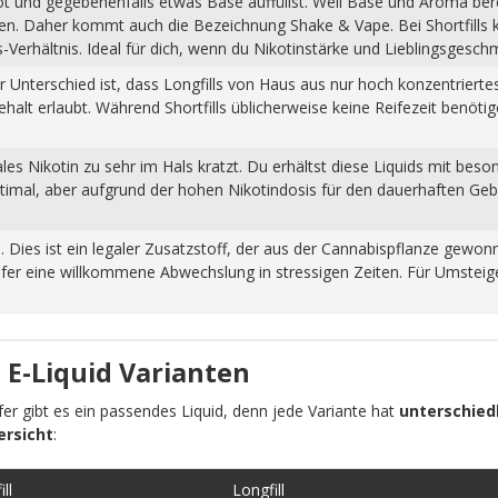
hot und gegebenenfalls etwas Base auffüllst. Weil Base und Aroma ber
pfen. Daher kommt auch die Bezeichnung Shake & Vape. Bei Shortfills
Verhältnis. Ideal für dich, wenn du Nikotinstärke und Lieblingsgesch
Der Unterschied ist, dass Longfills von Haus aus nur hoch konzentrier
halt erlaubt. Während Shortfills üblicherweise keine Reifezeit benöti
s Nikotin zu sehr im Hals kratzt. Du erhältst diese Liquids mit beso
ptimal, aber aufgrund der hohen Nikotindosis für den dauerhaften Ge
n. Dies ist ein legaler Zusatzstoff, der aus der Cannabispflanze ge
fer eine willkommene Abwechslung in stressigen Zeiten. Für Umsteiger
 E-Liquid Varianten
pfer gibt es ein passendes Liquid, denn jede Variante hat
unterschiedl
ersicht
:
ll
Longfill