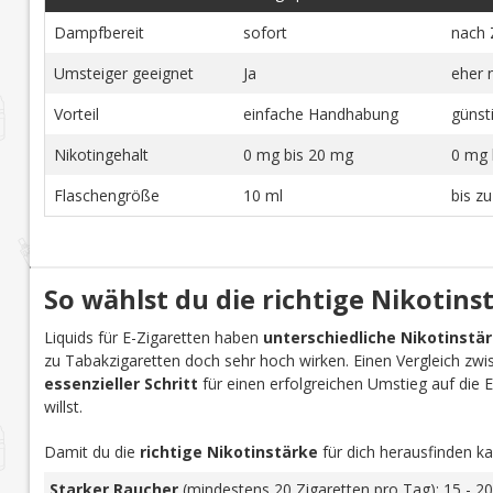
Dampfbereit
sofort
nach 
Umsteiger geeignet
Ja
eher 
Vorteil
einfache Handhabung
günst
Nikotingehalt
0 mg bis 20 mg
0 mg 
Flaschengröße
10 ml
bis z
So wählst du die richtige Nikotins
Liquids für E-Zigaretten haben
unterschiedliche Nikotinstä
zu Tabakzigaretten doch sehr hoch wirken. Einen Vergleich zwi
essenzieller Schritt
für einen erfolgreichen Umstieg auf die E-Z
willst.
Damit du die
richtige Nikotinstärke
für dich herausfinden ka
Starker Raucher
(mindestens 20 Zigaretten pro Tag): 15 - 20