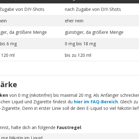
Zugabe von DIY-Shots
nach Zugabe von DIY-Shots
nein
eher nein
iger, da größere Menge
günstiger, da größere Menge
bis 6 mg
0 mg bis 18 mg
u 120 ml
bis zu 120 ml
tärke
rken
von 0 mg (nikotinfrei) bis maximal 20 mg. Als Anfänger schrecken 
schen Liquid und Zigarette findest du
hier im FAQ-Bereich
. Gleich zu
igarette. Denn in erster Linie soll dir dein E-Liquid so viel Nikotin li
nnst, halte dich an folgende
Faustregel
:
 mg Nikotin im Liquid