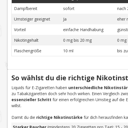
Dampfbereit
sofort
nach 
Umsteiger geeignet
Ja
eher 
Vorteil
einfache Handhabung
günst
Nikotingehalt
0 mg bis 20 mg
0 mg 
Flaschengröße
10 ml
bis z
So wählst du die richtige Nikotins
Liquids für E-Zigaretten haben
unterschiedliche Nikotinstä
zu Tabakzigaretten doch sehr hoch wirken. Einen Vergleich zwi
essenzieller Schritt
für einen erfolgreichen Umstieg auf die E-Z
willst.
Damit du die
richtige Nikotinstärke
für dich herausfinden ka
Starker Raucher
(mindestens 20 Zigaretten pro Tag): 15 - 20