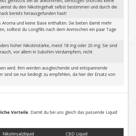
eits gemischt bei dir ankommen, benötigen Shortfills keine
 kannst du den Nikotingehalt selbst bestimmen und durch die
mack bereits herausgefunden hast!
tes Aroma und keine Base enthalten. Sie bieten damit mehr
gen, solltest du Longfills nach dem Anmischen ein paar Tage
nders hoher Nikotinstärke, meist 18 mg oder 20 mg. Sie sind
brauch, vor allem in Subohm-Verdampfern, nicht
wonnen wird. Ihm werden ausgleichende und entspannende
 sind sie nur bedingt zu empfehlen, da hier der Ersatz von
iche Vorteile
. Damit du bei uns gleich das passende Liquid
Nikotinsalzliquid
CBD Liquid