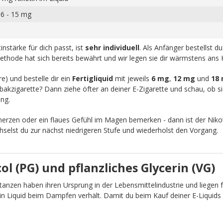
 6 - 15 mg
nstärke für dich passt, ist
sehr individuell
. Als Anfänger bestellst d
ethode hat sich bereits bewährt und wir legen sie dir wärmstens ans 
re) und bestelle dir ein
Fertigliquid
mit jeweils
6 mg
,
12 mg
und
18
akzigarette? Dann ziehe öfter an deiner E-Zigarette und schau, ob sic
ng.
zen oder ein flaues Gefühl im Magen bemerken - dann ist der Nikot
chselst du zur nächst niedrigeren Stufe und wiederholst den Vorgang.
l (PG) und pflanzliches Glycerin (VG)
anzen haben ihren Ursprung in der Lebensmittelindustrie und liegen fü
ein Liquid beim Dampfen verhält. Damit du beim Kauf deiner E-Liquid