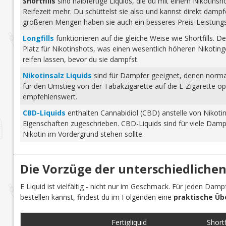
Shortfills
sind halbfertige Liquids, die du mit einem Nikotins
Reifezeit mehr. Du schüttelst sie also und kannst direkt dam
größeren Mengen haben sie auch ein besseres Preis-Leistungs-
Longfills
funktionieren auf die gleiche Weise wie Shortfills. 
Platz für Nikotinshots, was einen wesentlich höheren Nikotinge
reifen lassen, bevor du sie dampfst.
Nikotinsalz Liquids
sind für Dampfer geeignet, denen normale
für den Umstieg von der Tabakzigarette auf die E-Zigarette o
empfehlenswert.
CBD-Liquids
enthalten Cannabidiol (CBD) anstelle von Nikoti
Eigenschaften zugeschrieben. CBD-Liquids sind für viele Damp
Nikotin im Vordergrund stehen sollte.
Die Vorzüge der unterschiedlichen
E Liquid ist vielfältig - nicht nur im Geschmack. Für jeden Dam
bestellen kannst, findest du im Folgenden eine
praktische Üb
Fertigliquid
Shortfi