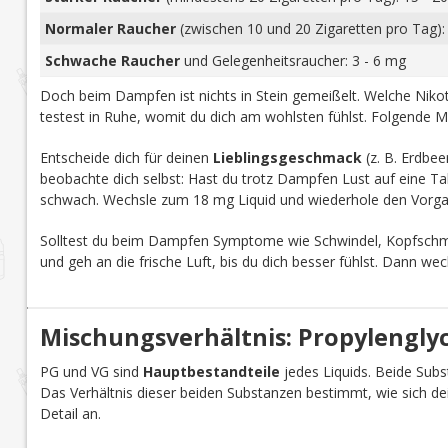
Normaler Raucher
(zwischen 10 und 20 Zigaretten pro Tag):
Schwache Raucher
und Gelegenheitsraucher: 3 - 6 mg
Doch beim Dampfen ist nichts in Stein gemeißelt. Welche Nikoti
testest in Ruhe, womit du dich am wohlsten fühlst. Folgende M
Entscheide dich für deinen
Lieblingsgeschmack
(z. B. Erdbee
beobachte dich selbst: Hast du trotz Dampfen Lust auf eine Tab
schwach. Wechsle zum 18 mg Liquid und wiederhole den Vorga
Solltest du beim Dampfen Symptome wie Schwindel, Kopfschmer
und geh an die frische Luft, bis du dich besser fühlst. Dann we
Mischungsverhältnis: Propylenglyco
PG und VG sind
Hauptbestandteile
jedes Liquids. Beide Subst
Das Verhältnis dieser beiden Substanzen bestimmt, wie sich d
Detail an.