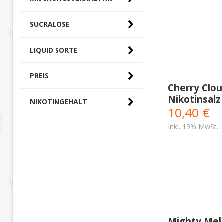
SUCRALOSE
LIQUID SORTE
PREIS
Cherry Clou
Nikotinsalz
0,00 € - 10,00 € (0)
NIKOTINGEHALT
10,40 €
10,00 € - 20,00 €
(17)
Inkl. 19% MwSt.
Mighty Mel