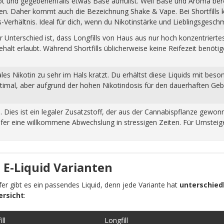
hot und gegebenenfalls etwas Base auffüllst. Weil Base und Aroma ber
pfen. Daher kommt auch die Bezeichnung Shake & Vape. Bei Shortfills
Verhältnis. Ideal für dich, wenn du Nikotinstärke und Lieblingsgesch
Der Unterschied ist, dass Longfills von Haus aus nur hoch konzentrier
halt erlaubt. Während Shortfills üblicherweise keine Reifezeit benöti
s Nikotin zu sehr im Hals kratzt. Du erhältst diese Liquids mit beso
ptimal, aber aufgrund der hohen Nikotindosis für den dauerhaften Ge
n. Dies ist ein legaler Zusatzstoff, der aus der Cannabispflanze ge
fer eine willkommene Abwechslung in stressigen Zeiten. Für Umsteiger
 E-Liquid Varianten
pfer gibt es ein passendes Liquid, denn jede Variante hat
unterschiedl
ersicht
:
ll
Longfill