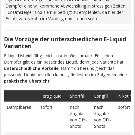
Dampfer eine willkommene Abwechslung in stressigen Zeiten.
Für Umsteiger sind sie nur bedingt zu empfehlen, da hier der
Ersatz von Nikotin im Vordergrund stehen sollte.
Die Vorzüge der unterschiedlichen E-Liquid
Varianten
E Liquid ist vielfältig - nicht nur im Geschmack. Für jeden
Dampfer gibt es ein passendes Liquid, denn jede Variante hat
unterschiedliche Vorteile
. Damit du bei uns gleich das
passende Liquid bestellen kannst, findest du im Folgenden eine
praktische Übersicht
:
Fertigliquid
Shortfill
Longfill
Nikotinsa
Dampfbereit
sofort
nach
nach
sofort
Zugabe
Zugabe
von DIY-
von DIY-
Shots
Shots