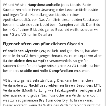
PG und VG sind
Hauptbestandteile
jedes Liquids. Beide
Substanzen haben ihren Ursprung in der Lebensmittelindustrie
und liegen für die Herstellung von Liquids in reiner
Apothekenqualität vor. Das Verhältnis dieser beiden Substanzen
bestimmt, wie sich dein Liquid beim Dampfen verhält. Damit du
beim Kauf deiner E-Liquids genau Bescheid weißt, schauen wir
uns PG und VG nun im Detail an.
Eigenschaften von pflanzlichem Glycerin
Pflanzliches Glycerin (VG)
ist farb- und geruchslos, hat aber
einen leicht süßlichen Eigengeschmack. VG ist im Liquid vor allem
für die
Dichte des Dampfes
verantwortlich. So greifen
Subohm-Dampfer und Vape Artists gerne zu VG Liquids, da hier
besonders
stabile und volle Dampfwolken
entstehen.
VG ist naturgemäß sehr zähflüssig. Dies
kann
bei manchen
Verdampfern zu
Nachflussproblemen
führen. Besonders MTL-
Verdampfer (Mouth-to-Lung, wie Tabakzigarette) verfügen nicht
über ausreichend große Nachflusslöcher am Verdampferkopf,
was zum sogenannten
Dry Burn
oder Dry Hit führen kann.
Dieser entsteht, wenn die Watte des Verdampferkopfs nicht mit