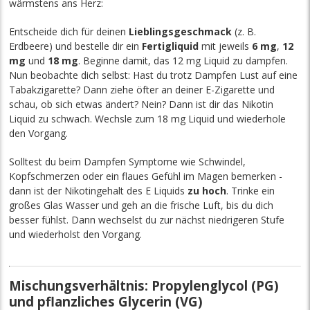
wärmstens ans Herz:
Entscheide dich für deinen
Lieblingsgeschmack
(z. B.
Erdbeere) und bestelle dir ein
Fertigliquid
mit jeweils
6 mg
,
12
mg
und
18 mg
. Beginne damit, das 12 mg Liquid zu dampfen.
Nun beobachte dich selbst: Hast du trotz Dampfen Lust auf eine
Tabakzigarette? Dann ziehe öfter an deiner E-Zigarette und
schau, ob sich etwas ändert? Nein? Dann ist dir das Nikotin
Liquid zu schwach. Wechsle zum 18 mg Liquid und wiederhole
den Vorgang.
Solltest du beim Dampfen Symptome wie Schwindel,
Kopfschmerzen oder ein flaues Gefühl im Magen bemerken -
dann ist der Nikotingehalt des E Liquids
zu hoch
. Trinke ein
großes Glas Wasser und geh an die frische Luft, bis du dich
besser fühlst. Dann wechselst du zur nächst niedrigeren Stufe
und wiederholst den Vorgang.
Mischungsverhältnis: Propylenglycol (PG)
und pflanzliches Glycerin (VG)