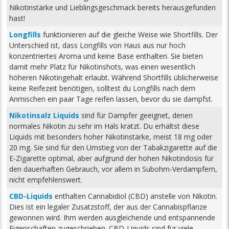
Nikotinstärke und Lieblingsgeschmack bereits herausgefunden
hast!
Longfills
funktionieren auf die gleiche Weise wie Shortfills. Der
Unterschied ist, dass Longfills von Haus aus nur hoch
konzentriertes Aroma und keine Base enthalten. Sie bieten
damit mehr Platz für Nikotinshots, was einen wesentlich
höheren Nikotingehalt erlaubt. Während Shortfills üblicherweise
keine Reifezeit benötigen, solltest du Longfills nach dem
Anmischen ein paar Tage reifen lassen, bevor du sie dampfst.
Nikotinsalz Liquids
sind für Dampfer geeignet, denen
normales Nikotin zu sehr im Hals kratzt. Du erhältst diese
Liquids mit besonders hoher Nikotinstärke, meist 18 mg oder
20 mg. Sie sind für den Umstieg von der Tabakzigarette auf die
E-Zigarette optimal, aber aufgrund der hohen Nikotindosis für
den dauerhaften Gebrauch, vor allem in Subohm-Verdampfern,
nicht empfehlenswert.
CBD-Liquids
enthalten Cannabidiol (CBD) anstelle von Nikotin.
Dies ist ein legaler Zusatzstoff, der aus der Cannabispflanze
gewonnen wird. Ihm werden ausgleichende und entspannende
Eigenschaften zugeschrieben. CBD-Liquids sind für viele