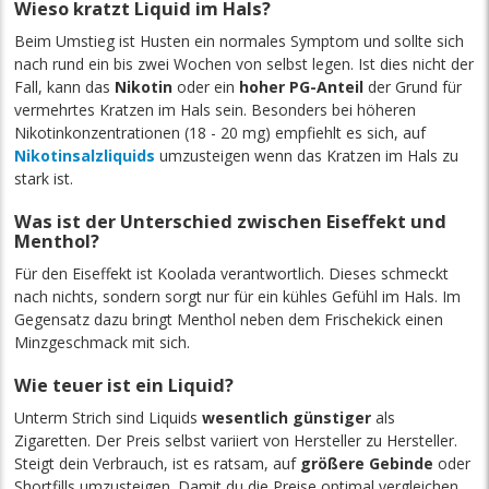
Wieso kratzt Liquid im Hals?
Beim Umstieg ist Husten ein normales Symptom und sollte sich
nach rund ein bis zwei Wochen von selbst legen. Ist dies nicht der
Fall, kann das
Nikotin
oder ein
hoher PG-Anteil
der Grund für
vermehrtes Kratzen im Hals sein. Besonders bei höheren
Nikotinkonzentrationen (18 - 20 mg) empfiehlt es sich, auf
Nikotinsalzliquids
umzusteigen wenn das Kratzen im Hals zu
stark ist.
Was ist der Unterschied zwischen Eiseffekt und
Menthol?
Für den Eiseffekt ist Koolada verantwortlich. Dieses schmeckt
nach nichts, sondern sorgt nur für ein kühles Gefühl im Hals. Im
Gegensatz dazu bringt Menthol neben dem Frischekick einen
Minzgeschmack mit sich.
Wie teuer ist ein Liquid?
Unterm Strich sind Liquids
wesentlich günstiger
als
Zigaretten. Der Preis selbst variiert von Hersteller zu Hersteller.
Steigt dein Verbrauch, ist es ratsam, auf
größere Gebinde
oder
Shortfills umzusteigen. Damit du die Preise optimal vergleichen