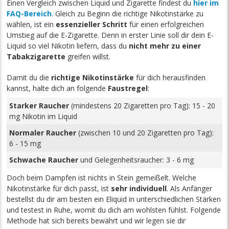
Einen Vergleich zwischen Liquid und Zigarette findest du
hier im
FAQ-Bereich
. Gleich zu Beginn die richtige Nikotinstärke zu
wählen, ist ein
essenzieller Schritt
für einen erfolgreichen
Umstieg auf die E-Zigarette. Denn in erster Linie soll dir dein E-
Liquid so viel Nikotin liefern, dass du
nicht mehr zu einer
Tabakzigarette
greifen willst.
Damit du die
richtige Nikotinstärke
für dich herausfinden
kannst, halte dich an folgende
Faustregel
:
Starker Raucher
(mindestens 20 Zigaretten pro Tag): 15 - 20
mg Nikotin im Liquid
Normaler Raucher
(zwischen 10 und 20 Zigaretten pro Tag):
6 - 15 mg
Schwache Raucher
und Gelegenheitsraucher: 3 - 6 mg
Doch beim Dampfen ist nichts in Stein gemeißelt. Welche
Nikotinstärke für dich passt, ist
sehr individuell
. Als Anfänger
bestellst du dir am besten ein Eliquid in unterschiedlichen Stärken
und testest in Ruhe, womit du dich am wohlsten fühlst. Folgende
Methode hat sich bereits bewährt und wir legen sie dir