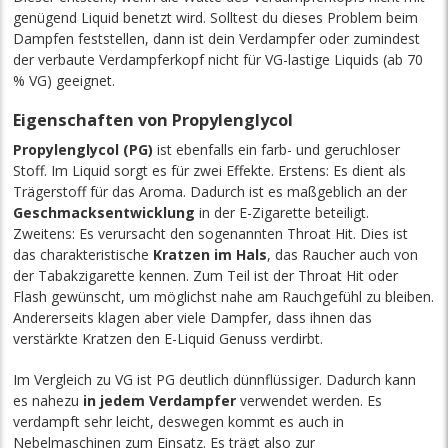
genügend Liquid benetzt wird. Solltest du dieses Problem beim
Dampfen feststellen, dann ist dein Verdampfer oder zumindest
der verbaute Verdampferkopf nicht für VG-lastige Liquids (ab 70
% VG) geeignet.
Eigenschaften von Propylenglycol
Propylenglycol (PG)
ist ebenfalls ein farb- und geruchloser
Stoff. Im Liquid sorgt es für zwei Effekte. Erstens: Es dient als
Trägerstoff für das Aroma. Dadurch ist es maßgeblich an der
Geschmacksentwicklung
in der E-Zigarette beteiligt.
Zweitens: Es verursacht den sogenannten Throat Hit. Dies ist
das charakteristische
Kratzen im Hals
, das Raucher auch von
der Tabakzigarette kennen. Zum Teil ist der Throat Hit oder
Flash gewünscht, um möglichst nahe am Rauchgefühl zu bleiben.
Andererseits klagen aber viele Dampfer, dass ihnen das
verstärkte Kratzen den E-Liquid Genuss verdirbt.
Im Vergleich zu VG ist PG deutlich dünnflüssiger. Dadurch kann
es nahezu
in jedem Verdampfer
verwendet werden. Es
verdampft sehr leicht, deswegen kommt es auch in
Nebelmaschinen zum Einsatz. Es trägt also zur