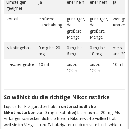
Umsteiger
Ja
eher nein
eher nein
Ja
geeignet
Vorteil
einfache
günstiger,
günstiger,
weniger
Handhabung
da
da
Kratzen 
größere
größere
Menge
Menge
Nikotingehalt
0 mg bis 20
0 mg bis
0 mg bis
meist 1
mg
6 mg
18 mg
und 20 
Flaschengröße
10 ml
bis zu
bis zu
10 ml
120 ml
120 ml
So wählst du die richtige Nikotinstärke
Liquids für E-Zigaretten haben
unterschiedliche
Nikotinstärken
von 0 mg (nikotinfrei) bis maximal 20 mg. Als
Anfänger schrecken dich die hohen Nikotinwerte vielleicht ab,
weil sie im Vergleich zu Tabakzigaretten doch sehr hoch wirken.