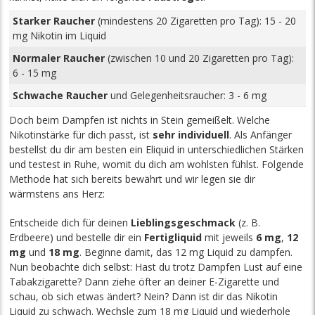
Starker Raucher
(mindestens 20 Zigaretten pro Tag): 15 - 20
mg Nikotin im Liquid
Normaler Raucher
(zwischen 10 und 20 Zigaretten pro Tag):
6 - 15 mg
Schwache Raucher
und Gelegenheitsraucher: 3 - 6 mg
Doch beim Dampfen ist nichts in Stein gemeißelt. Welche
Nikotinstärke für dich passt, ist
sehr individuell
. Als Anfänger
bestellst du dir am besten ein Eliquid in unterschiedlichen Stärken
und testest in Ruhe, womit du dich am wohlsten fühlst. Folgende
Methode hat sich bereits bewährt und wir legen sie dir
wärmstens ans Herz:
Entscheide dich für deinen
Lieblingsgeschmack
(z. B.
Erdbeere) und bestelle dir ein
Fertigliquid
mit jeweils
6 mg
,
12
mg
und
18 mg
. Beginne damit, das 12 mg Liquid zu dampfen.
Nun beobachte dich selbst: Hast du trotz Dampfen Lust auf eine
Tabakzigarette? Dann ziehe öfter an deiner E-Zigarette und
schau, ob sich etwas ändert? Nein? Dann ist dir das Nikotin
Liquid zu schwach. Wechsle zum 18 mg Liquid und wiederhole