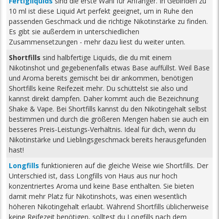
Fertigliquids
sind die erste Wahl für Anfänger. In Gebinden zu
10 ml ist diese Liquid Art perfekt geeignet, um in Ruhe den
passenden Geschmack und die richtige Nikotinstärke zu finden.
Es gibt sie außerdem in unterschiedlichen
Zusammensetzungen - mehr dazu liest du weiter unten.
Shortfills
sind halbfertige Liquids, die du mit einem
Nikotinshot und gegebenenfalls etwas Base auffüllst. Weil Base
und Aroma bereits gemischt bei dir ankommen, benötigen
Shortfills keine Reifezeit mehr. Du schüttelst sie also und
kannst direkt dampfen. Daher kommt auch die Bezeichnung
Shake & Vape. Bei Shortfills kannst du den Nikotingehalt selbst
bestimmen und durch die größeren Mengen haben sie auch ein
besseres Preis-Leistungs-Verhältnis. Ideal für dich, wenn du
Nikotinstärke und Lieblingsgeschmack bereits herausgefunden
hast!
Longfills
funktionieren auf die gleiche Weise wie Shortfills. Der
Unterschied ist, dass Longfills von Haus aus nur hoch
konzentriertes Aroma und keine Base enthalten. Sie bieten
damit mehr Platz für Nikotinshots, was einen wesentlich
höheren Nikotingehalt erlaubt. Während Shortfills üblicherweise
keine Reifezeit benötigen, solltest du Longfills nach dem