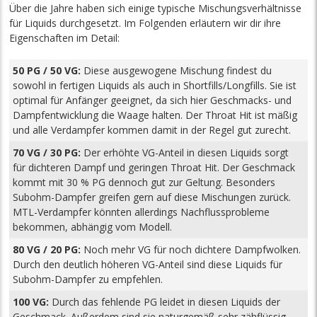
Über die Jahre haben sich einige typische Mischungsverhältnisse
für Liquids durchgesetzt. Im Folgenden erläutern wir dir ihre
Eigenschaften im Detail:
50 PG / 50 VG:
Diese ausgewogene Mischung findest du
sowohl in fertigen Liquids als auch in Shortfills/Longfills. Sie ist
optimal für Anfänger geeignet, da sich hier Geschmacks- und
Dampfentwicklung die Waage halten. Der Throat Hit ist mäßig
und alle Verdampfer kommen damit in der Regel gut zurecht.
70 VG / 30 PG:
Der erhöhte VG-Anteil in diesen Liquids sorgt
für dichteren Dampf und geringen Throat Hit. Der Geschmack
kommt mit 30 % PG dennoch gut zur Geltung. Besonders
Subohm-Dampfer greifen gern auf diese Mischungen zurück.
MTL-Verdampfer könnten allerdings Nachflussprobleme
bekommen, abhängig vom Modell.
80 VG / 20 PG:
Noch mehr VG für noch dichtere Dampfwolken.
Durch den deutlich höheren VG-Anteil sind diese Liquids für
Subohm-Dampfer zu empfehlen.
100 VG:
Durch das fehlende PG leidet in diesen Liquids der
Geschmack. Außerdem sind sie naturgemäß sehr zähflüssig.