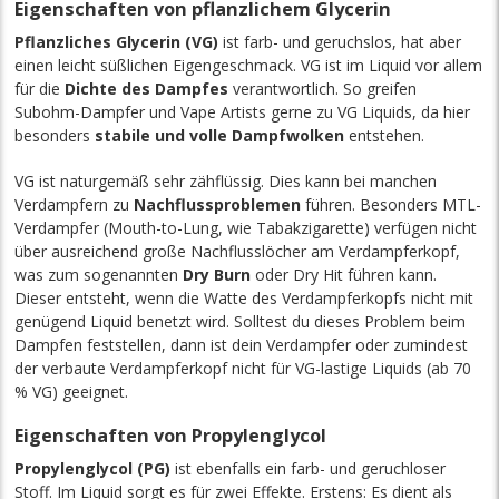
Eigenschaften von pflanzlichem Glycerin
Pflanzliches Glycerin (VG)
ist farb- und geruchslos, hat aber
einen leicht süßlichen Eigengeschmack. VG ist im Liquid vor allem
für die
Dichte des Dampfes
verantwortlich. So greifen
Subohm-Dampfer und Vape Artists gerne zu VG Liquids, da hier
besonders
stabile und volle Dampfwolken
entstehen.
VG ist naturgemäß sehr zähflüssig. Dies
kann
bei manchen
Verdampfern zu
Nachflussproblemen
führen. Besonders MTL-
Verdampfer (Mouth-to-Lung, wie Tabakzigarette) verfügen nicht
über ausreichend große Nachflusslöcher am Verdampferkopf,
was zum sogenannten
Dry Burn
oder Dry Hit führen kann.
Dieser entsteht, wenn die Watte des Verdampferkopfs nicht mit
genügend Liquid benetzt wird. Solltest du dieses Problem beim
Dampfen feststellen, dann ist dein Verdampfer oder zumindest
der verbaute Verdampferkopf nicht für VG-lastige Liquids (ab 70
% VG) geeignet.
Eigenschaften von Propylenglycol
Propylenglycol (PG)
ist ebenfalls ein farb- und geruchloser
Stoff. Im Liquid sorgt es für zwei Effekte. Erstens: Es dient als