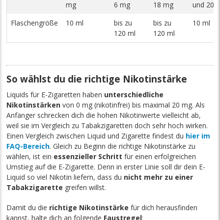
mg
6 mg
18 mg
und 20 
Flaschengröße
10 ml
bis zu
bis zu
10 ml
120 ml
120 ml
So wählst du die richtige Nikotinstärke
Liquids für E-Zigaretten haben
unterschiedliche
Nikotinstärken
von 0 mg (nikotinfrei) bis maximal 20 mg. Als
Anfänger schrecken dich die hohen Nikotinwerte vielleicht ab,
weil sie im Vergleich zu Tabakzigaretten doch sehr hoch wirken.
Einen Vergleich zwischen Liquid und Zigarette findest du
hier im
FAQ-Bereich
. Gleich zu Beginn die richtige Nikotinstärke zu
wählen, ist ein
essenzieller Schritt
für einen erfolgreichen
Umstieg auf die E-Zigarette. Denn in erster Linie soll dir dein E-
Liquid so viel Nikotin liefern, dass du
nicht mehr zu einer
Tabakzigarette
greifen willst.
Damit du die
richtige Nikotinstärke
für dich herausfinden
kannst, halte dich an folgende
Faustregel
: