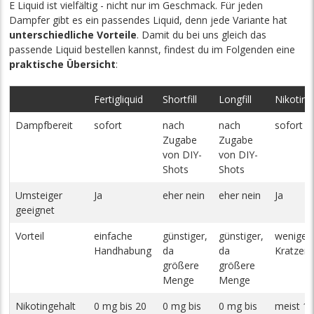
E Liquid ist vielfältig - nicht nur im Geschmack. Für jeden
Dampfer gibt es ein passendes Liquid, denn jede Variante hat
unterschiedliche Vorteile
. Damit du bei uns gleich das
passende Liquid bestellen kannst, findest du im Folgenden eine
praktische Übersicht
:
Fertigliquid
Shortfill
Longfill
Nikotinsa
Dampfbereit
sofort
nach
nach
sofort
Zugabe
Zugabe
von DIY-
von DIY-
Shots
Shots
Umsteiger
Ja
eher nein
eher nein
Ja
geeignet
Vorteil
einfache
günstiger,
günstiger,
weniger
Handhabung
da
da
Kratzen 
größere
größere
Menge
Menge
Nikotingehalt
0 mg bis 20
0 mg bis
0 mg bis
meist 1