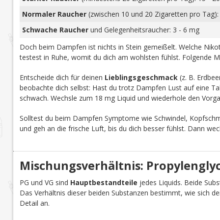
Normaler Raucher
(zwischen 10 und 20 Zigaretten pro Tag):
Schwache Raucher
und Gelegenheitsraucher: 3 - 6 mg
Doch beim Dampfen ist nichts in Stein gemeißelt. Welche Nikoti
testest in Ruhe, womit du dich am wohlsten fühlst. Folgende M
Entscheide dich für deinen
Lieblingsgeschmack
(z. B. Erdbee
beobachte dich selbst: Hast du trotz Dampfen Lust auf eine Tab
schwach. Wechsle zum 18 mg Liquid und wiederhole den Vorga
Solltest du beim Dampfen Symptome wie Schwindel, Kopfschmer
und geh an die frische Luft, bis du dich besser fühlst. Dann we
Mischungsverhältnis: Propylenglyco
PG und VG sind
Hauptbestandteile
jedes Liquids. Beide Subst
Das Verhältnis dieser beiden Substanzen bestimmt, wie sich d
Detail an.