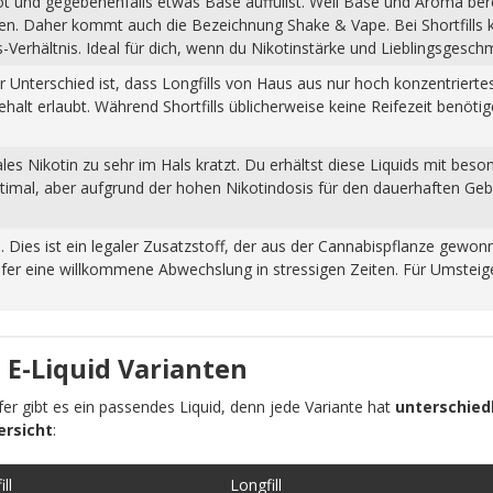
hot und gegebenenfalls etwas Base auffüllst. Weil Base und Aroma ber
pfen. Daher kommt auch die Bezeichnung Shake & Vape. Bei Shortfills
Verhältnis. Ideal für dich, wenn du Nikotinstärke und Lieblingsgesch
Der Unterschied ist, dass Longfills von Haus aus nur hoch konzentrier
halt erlaubt. Während Shortfills üblicherweise keine Reifezeit benöti
s Nikotin zu sehr im Hals kratzt. Du erhältst diese Liquids mit beso
ptimal, aber aufgrund der hohen Nikotindosis für den dauerhaften Ge
n. Dies ist ein legaler Zusatzstoff, der aus der Cannabispflanze ge
fer eine willkommene Abwechslung in stressigen Zeiten. Für Umsteiger
 E-Liquid Varianten
pfer gibt es ein passendes Liquid, denn jede Variante hat
unterschiedl
ersicht
:
ll
Longfill