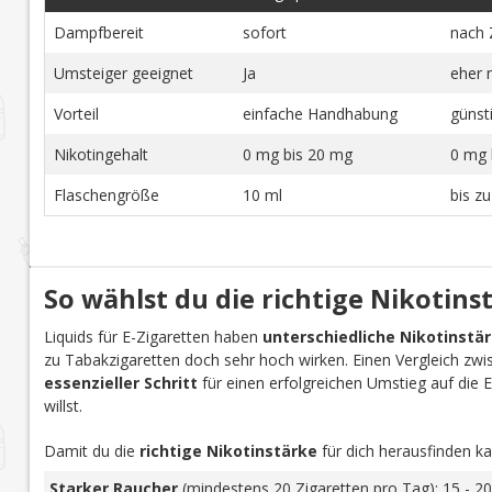
Dampfbereit
sofort
nach 
Umsteiger geeignet
Ja
eher 
Vorteil
einfache Handhabung
günst
Nikotingehalt
0 mg bis 20 mg
0 mg 
Flaschengröße
10 ml
bis z
So wählst du die richtige Nikotins
Liquids für E-Zigaretten haben
unterschiedliche Nikotinstä
zu Tabakzigaretten doch sehr hoch wirken. Einen Vergleich zwi
essenzieller Schritt
für einen erfolgreichen Umstieg auf die E-Z
willst.
Damit du die
richtige Nikotinstärke
für dich herausfinden ka
Starker Raucher
(mindestens 20 Zigaretten pro Tag): 15 - 20