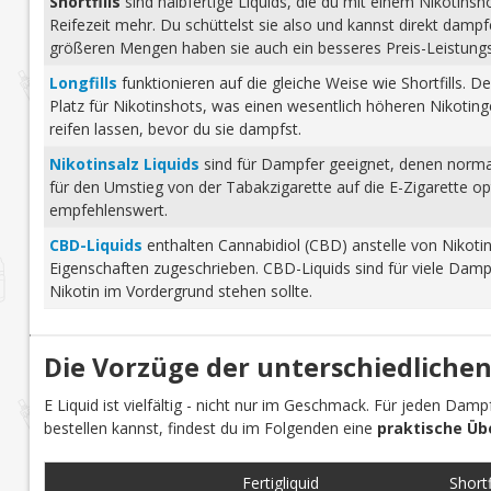
Shortfills
sind halbfertige Liquids, die du mit einem Nikotins
Reifezeit mehr. Du schüttelst sie also und kannst direkt dam
größeren Mengen haben sie auch ein besseres Preis-Leistungs-
Longfills
funktionieren auf die gleiche Weise wie Shortfills. 
Platz für Nikotinshots, was einen wesentlich höheren Nikotinge
reifen lassen, bevor du sie dampfst.
Nikotinsalz Liquids
sind für Dampfer geeignet, denen normale
für den Umstieg von der Tabakzigarette auf die E-Zigarette o
empfehlenswert.
CBD-Liquids
enthalten Cannabidiol (CBD) anstelle von Nikoti
Eigenschaften zugeschrieben. CBD-Liquids sind für viele Damp
Nikotin im Vordergrund stehen sollte.
Die Vorzüge der unterschiedlichen
E Liquid ist vielfältig - nicht nur im Geschmack. Für jeden Dam
bestellen kannst, findest du im Folgenden eine
praktische Üb
Fertigliquid
Shortfi