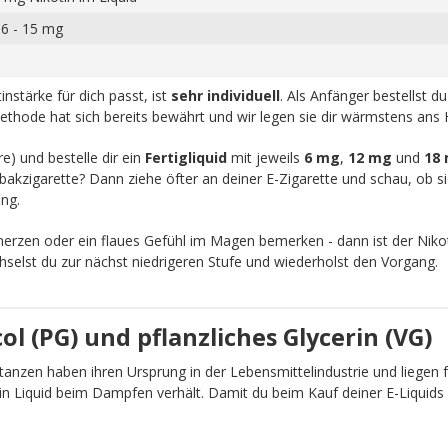
 6 - 15 mg
nstärke für dich passt, ist
sehr individuell
. Als Anfänger bestellst d
ethode hat sich bereits bewährt und wir legen sie dir wärmstens ans 
re) und bestelle dir ein
Fertigliquid
mit jeweils
6 mg
,
12 mg
und
18
akzigarette? Dann ziehe öfter an deiner E-Zigarette und schau, ob sic
ng.
zen oder ein flaues Gefühl im Magen bemerken - dann ist der Nikot
chselst du zur nächst niedrigeren Stufe und wiederholst den Vorgang.
l (PG) und pflanzliches Glycerin (VG)
anzen haben ihren Ursprung in der Lebensmittelindustrie und liegen fü
ein Liquid beim Dampfen verhält. Damit du beim Kauf deiner E-Liquid