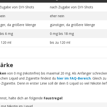
Zugabe von DIY-Shots
nach Zugabe von DIY-Shots
nein
eher nein
iger, da größere Menge
günstiger, da größere Menge
bis 6 mg
0 mg bis 18 mg
u 120 ml
bis zu 120 ml
tärke
rken
von 0 mg (nikotinfrei) bis maximal 20 mg. Als Anfänger schrecken 
schen Liquid und Zigarette findest du
hier im FAQ-Bereich
. Gleich zu
igarette. Denn in erster Linie soll dir dein E-Liquid so viel Nikotin li
nnst, halte dich an folgende
Faustregel
:
 mg Nikotin im Liquid