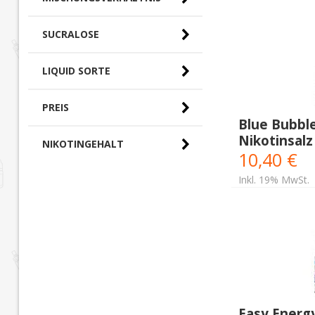
SUCRALOSE
LIQUID SORTE
PREIS
Blue Bubbl
Nikotinsalz
0,00 € - 10,00 € (0)
NIKOTINGEHALT
10,40 €
10,00 € - 20,00 €
(12)
Inkl. 19% MwSt.
Easy Energ