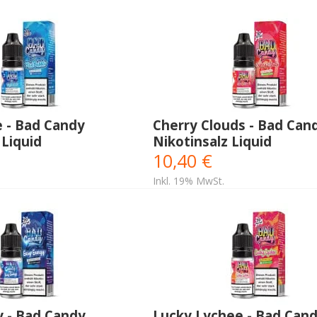
e - Bad Candy
Cherry Clouds - Bad Can
 Liquid
Nikotinsalz Liquid
10,40 €
Inkl. 19% MwSt.
y - Bad Candy
Lucky Lychee - Bad Can