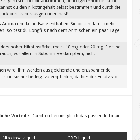
eits gemischt bei dir ankommen, benötigen Shortfills keine
 kannst du den Nikotingehalt selbst bestimmen und durch die
mack bereits herausgefunden hast!
tes Aroma und keine Base enthalten. Sie bieten damit mehr
gen, solltest du Longfills nach dem Anmischen ein paar Tage
nders hoher Nikotinstärke, meist 18 mg oder 20 mg. Sie sind
brauch, vor allem in Subohm-Verdampfern, nicht
wonnen wird. Ihm werden ausgleichende und entspannende
 sind sie nur bedingt zu empfehlen, da hier der Ersatz von
iche Vorteile
. Damit du bei uns gleich das passende Liquid
Nikotinsalzliquid
CBD Liquid