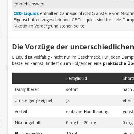
empfehlenswert.
CBD-Liquids
enthalten Cannabidiol (CBD) anstelle von Nikoti
Eigenschaften zugeschrieben. CBD-Liquids sind für viele Damp
Nikotin im Vordergrund stehen sollte.
Die Vorzüge der unterschiedlichen
E Liquid ist vielfältig - nicht nur im Geschmack. Für jeden Dam
bestellen kannst, findest du im Folgenden eine
praktische Üb
Fertigliquid
Shortfi
Dampfbereit
sofort
nach 
Umsteiger geeignet
Ja
eher 
Vorteil
einfache Handhabung
günst
Nikotingehalt
0 mg bis 20 mg
0 mg 
Flaschengröße
10 ml
bis z