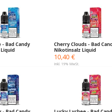
e - Bad Candy
Cherry Clouds - Bad Can
 Liquid
Nikotinsalz Liquid
10,40 €
Inkl. 19% MwSt.
y - Bad Candy
Lucky Lychee - Bad Can