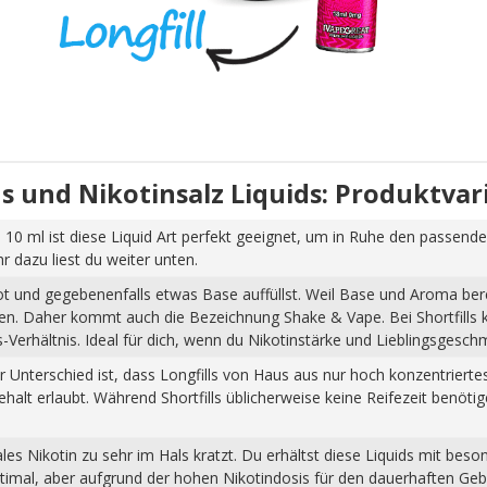
uids und Nikotinsalz Liquids: Produktva
 10 ml ist diese Liquid Art perfekt geeignet, um in Ruhe den passende
dazu liest du weiter unten.
hot und gegebenenfalls etwas Base auffüllst. Weil Base und Aroma ber
pfen. Daher kommt auch die Bezeichnung Shake & Vape. Bei Shortfills
Verhältnis. Ideal für dich, wenn du Nikotinstärke und Lieblingsgesch
Der Unterschied ist, dass Longfills von Haus aus nur hoch konzentrier
halt erlaubt. Während Shortfills üblicherweise keine Reifezeit benöti
s Nikotin zu sehr im Hals kratzt. Du erhältst diese Liquids mit beso
ptimal, aber aufgrund der hohen Nikotindosis für den dauerhaften Ge