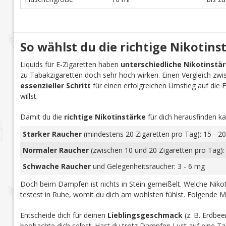
So wählst du die richtige Nikotins
Liquids für E-Zigaretten haben
unterschiedliche Nikotinstä
zu Tabakzigaretten doch sehr hoch wirken. Einen Vergleich zwi
essenzieller Schritt
für einen erfolgreichen Umstieg auf die E-Z
willst.
Damit du die
richtige Nikotinstärke
für dich herausfinden ka
Starker Raucher
(mindestens 20 Zigaretten pro Tag): 15 - 20
Normaler Raucher
(zwischen 10 und 20 Zigaretten pro Tag):
Schwache Raucher
und Gelegenheitsraucher: 3 - 6 mg
Doch beim Dampfen ist nichts in Stein gemeißelt. Welche Nikoti
testest in Ruhe, womit du dich am wohlsten fühlst. Folgende M
Entscheide dich für deinen
Lieblingsgeschmack
(z. B. Erdbee
beobachte dich selbst: Hast du trotz Dampfen Lust auf eine Tab