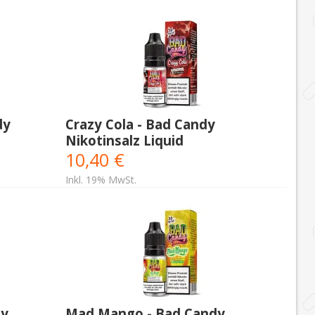
dy
Crazy Cola - Bad Candy
Nikotinsalz Liquid
10,40 €
Inkl. 19% MwSt.
dy
Mad Mango - Bad Candy