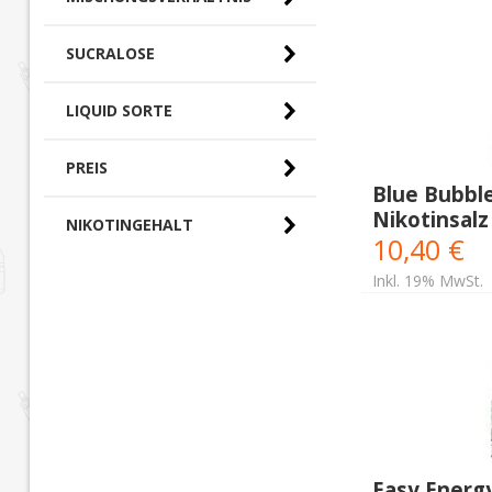
SUCRALOSE
LIQUID SORTE
PREIS
Blue Bubbl
Nikotinsalz
0,00 € - 10,00 € (0)
NIKOTINGEHALT
10,40 €
10,00 € - 20,00 €
(18)
Inkl. 19% MwSt.
Easy Energ