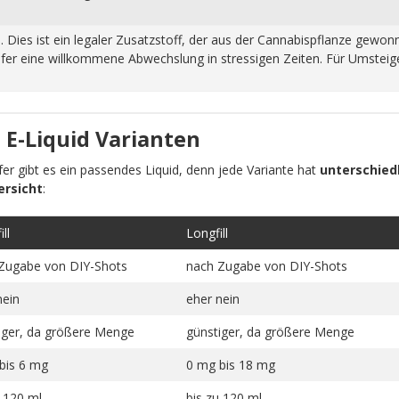
n. Dies ist ein legaler Zusatzstoff, der aus der Cannabispflanze ge
fer eine willkommene Abwechslung in stressigen Zeiten. Für Umsteiger
 E-Liquid Varianten
pfer gibt es ein passendes Liquid, denn jede Variante hat
unterschiedl
ersicht
:
ll
Longfill
Zugabe von DIY-Shots
nach Zugabe von DIY-Shots
nein
eher nein
iger, da größere Menge
günstiger, da größere Menge
bis 6 mg
0 mg bis 18 mg
u 120 ml
bis zu 120 ml