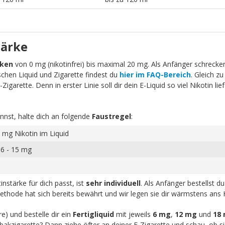
tärke
rken
von 0 mg (nikotinfrei) bis maximal 20 mg. Als Anfänger schrecken 
schen Liquid und Zigarette findest du
hier im FAQ-Bereich
. Gleich zu
igarette. Denn in erster Linie soll dir dein E-Liquid so viel Nikotin li
nnst, halte dich an folgende
Faustregel
:
 mg Nikotin im Liquid
 6 - 15 mg
nstärke für dich passt, ist
sehr individuell
. Als Anfänger bestellst d
ethode hat sich bereits bewährt und wir legen sie dir wärmstens ans 
re) und bestelle dir ein
Fertigliquid
mit jeweils
6 mg
,
12 mg
und
18
akzigarette? Dann ziehe öfter an deiner E-Zigarette und schau, ob sic