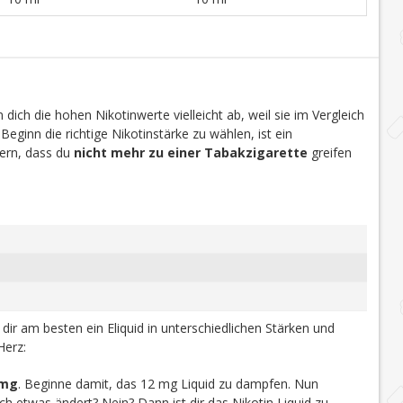
dich die hohen Nikotinwerte vielleicht ab, weil sie im Vergleich
 Beginn die richtige Nikotinstärke zu wählen, ist ein
efern, dass du
nicht mehr zu einer Tabakzigarette
greifen
u dir am besten ein Eliquid in unterschiedlichen Stärken und
Herz:
 mg
. Beginne damit, das 12 mg Liquid zu dampfen. Nun
h etwas ändert? Nein? Dann ist dir das Nikotin Liquid zu