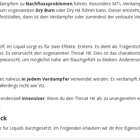
dampfern zu
Nachflussproblemen
führen. Besonders MTL-Verdampfe
 zum sogenannten
Dry Burn
oder Dry Hit führen kann. Dieser entsteh
feststellen, dann ist dein Verdampfer oder zumindest der verbaute Ver
off. Im Liquid sorgt es für zwei Effekte. Erstens: Es dient als Trägers
ens: Es verursacht den sogenannten Throat Hit. Dies ist das charakteri
 gewünscht, um möglichst nahe am Rauchgefühl zu bleiben. Anderersei
n es nahezu
in jedem Verdampfer
verwendet werden. Es verdampft 
llerdings nicht wie VG.
endenziell
intensiver
. Wenn du den Throat Hit als zu unangenehm e
.
ick
 für Liquids durchgesetzt. Im Folgenden erläutern wir dir ihre Eigensc