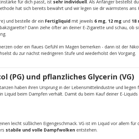
nstärke für dich passt, ist
sehr individuell
. Als Anfänger bestellst d
ethode hat sich bereits bewährt und wir legen sie dir wärmstens ans 
re) und bestelle dir ein
Fertigliquid
mit jeweils
6 mg
,
12 mg
und
18
akzigarette? Dann ziehe öfter an deiner E-Zigarette und schau, ob sic
ng.
zen oder ein flaues Gefühl im Magen bemerken - dann ist der Nikot
chselst du zur nächst niedrigeren Stufe und wiederholst den Vorgang.
l (PG) und pflanzliches Glycerin (VG)
anzen haben ihren Ursprung in der Lebensmittelindustrie und liegen fü
ein Liquid beim Dampfen verhält. Damit du beim Kauf deiner E-Liquid
einen leicht süßlichen Eigengeschmack. VG ist im Liquid vor allem für 
ers
stabile und volle Dampfwolken
entstehen.