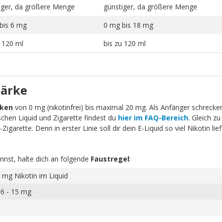
iger, da größere Menge
günstiger, da größere Menge
bis 6 mg
0 mg bis 18 mg
u 120 ml
bis zu 120 ml
tärke
rken
von 0 mg (nikotinfrei) bis maximal 20 mg. Als Anfänger schrecken 
schen Liquid und Zigarette findest du
hier im FAQ-Bereich
. Gleich zu
igarette. Denn in erster Linie soll dir dein E-Liquid so viel Nikotin li
nnst, halte dich an folgende
Faustregel
:
 mg Nikotin im Liquid
 6 - 15 mg