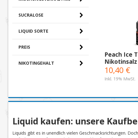
SUCRALOSE
LIQUID SORTE
PREIS
Peach Ice T
Nikotinsalz
0,00 € - 10,00 € (0)
NIKOTINGEHALT
10,40 €
10,00 € - 20,00 €
(1)
Inkl. 19% MwSt.
Liquid kaufen: unsere Kaufb
Liquids gibt es in unendlich vielen Geschmacksrichtungen. Doc