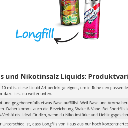
uids und Nikotinsalz Liquids: Produktva
 10 ml ist diese Liquid Art perfekt geeignet, um in Ruhe den passende
dazu liest du weiter unten.
hot und gegebenenfalls etwas Base auffüllst. Weil Base und Aroma ber
pfen. Daher kommt auch die Bezeichnung Shake & Vape. Bei Shortfills
Verhältnis. Ideal für dich, wenn du Nikotinstärke und Lieblingsgesch
Der Unterschied ist, dass Longfills von Haus aus nur hoch konzentrier