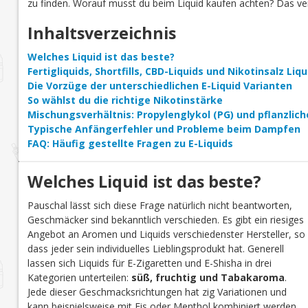
zu finden. Worauf musst du beim Liquid kaufen achten? Das verr
Inhaltsverzeichnis
Welches Liquid ist das beste?
Fertigliquids, Shortfills, CBD-Liquids und Nikotinsalz Li
Die Vorzüge der unterschiedlichen E-Liquid Varianten
So wählst du die richtige Nikotinstärke
Mischungsverhältnis: Propylenglykol (PG) und pflanzlich
Typische Anfängerfehler und Probleme beim Dampfen
FAQ: Häufig gestellte Fragen zu E-Liquids
Welches Liquid ist das beste?
Pauschal lässt sich diese Frage natürlich nicht beantworten,
Geschmäcker sind bekanntlich verschieden. Es gibt ein riesiges
Angebot an Aromen und Liquids verschiedenster Hersteller, so
dass jeder sein individuelles Lieblingsprodukt hat. Generell
lassen sich Liquids für E-Zigaretten und E-Shisha in drei
Kategorien unterteilen:
süß, fruchtig und Tabakaroma
.
Jede dieser Geschmacksrichtungen hat zig Variationen und
kann beispielsweise mit Eis oder Menthol kombiniert werden.