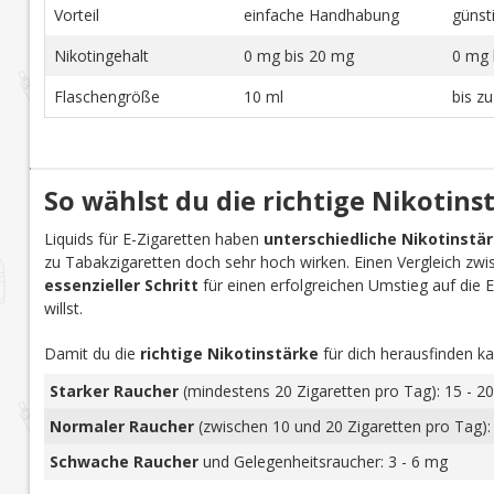
Vorteil
einfache Handhabung
günst
Nikotingehalt
0 mg bis 20 mg
0 mg 
Flaschengröße
10 ml
bis z
So wählst du die richtige Nikotins
Liquids für E-Zigaretten haben
unterschiedliche Nikotinstä
zu Tabakzigaretten doch sehr hoch wirken. Einen Vergleich zwi
essenzieller Schritt
für einen erfolgreichen Umstieg auf die E-Z
willst.
Damit du die
richtige Nikotinstärke
für dich herausfinden ka
Starker Raucher
(mindestens 20 Zigaretten pro Tag): 15 - 20
Normaler Raucher
(zwischen 10 und 20 Zigaretten pro Tag):
Schwache Raucher
und Gelegenheitsraucher: 3 - 6 mg