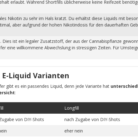
halt erlaubt. Während Shortfills üblicherweise keine Reifezeit benöti
s Nikotin zu sehr im Hals kratzt. Du erhältst diese Liquids mit beso
ptimal, aber aufgrund der hohen Nikotindosis für den dauerhaften Ge
n. Dies ist ein legaler Zusatzstoff, der aus der Cannabispflanze ge
fer eine willkommene Abwechslung in stressigen Zeiten. Für Umsteiger
 E-Liquid Varianten
pfer gibt es ein passendes Liquid, denn jede Variante hat
unterschiedl
ersicht
:
ll
Longfill
Zugabe von DIY-Shots
nach Zugabe von DIY-Shots
nein
eher nein