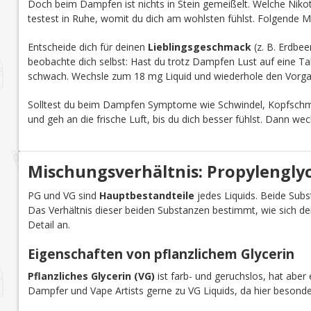
Doch beim Dampfen ist nichts in Stein gemeißelt. Welche Nikoti
testest in Ruhe, womit du dich am wohlsten fühlst. Folgende M
Entscheide dich für deinen
Lieblingsgeschmack
(z. B. Erdbee
beobachte dich selbst: Hast du trotz Dampfen Lust auf eine Tab
schwach. Wechsle zum 18 mg Liquid und wiederhole den Vorga
Solltest du beim Dampfen Symptome wie Schwindel, Kopfschmer
und geh an die frische Luft, bis du dich besser fühlst. Dann we
Mischungsverhältnis: Propylenglyco
PG und VG sind
Hauptbestandteile
jedes Liquids. Beide Subst
Das Verhältnis dieser beiden Substanzen bestimmt, wie sich d
Detail an.
Eigenschaften von pflanzlichem Glycerin
Pflanzliches Glycerin (VG)
ist farb- und geruchslos, hat aber 
Dampfer und Vape Artists gerne zu VG Liquids, da hier besond