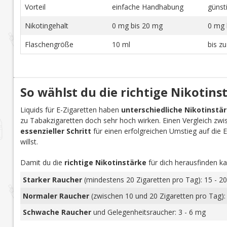
Vorteil
einfache Handhabung
günst
Nikotingehalt
0 mg bis 20 mg
0 mg 
Flaschengröße
10 ml
bis z
So wählst du die richtige Nikotins
Liquids für E-Zigaretten haben
unterschiedliche Nikotinstä
zu Tabakzigaretten doch sehr hoch wirken. Einen Vergleich zwi
essenzieller Schritt
für einen erfolgreichen Umstieg auf die E-Z
willst.
Damit du die
richtige Nikotinstärke
für dich herausfinden ka
Starker Raucher
(mindestens 20 Zigaretten pro Tag): 15 - 20
Normaler Raucher
(zwischen 10 und 20 Zigaretten pro Tag):
Schwache Raucher
und Gelegenheitsraucher: 3 - 6 mg