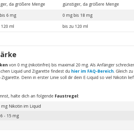
iger, da größere Menge
günstiger, da größere Menge
bis 6 mg
0 mg bis 18 mg
u 120 ml
bis zu 120 ml
tärke
rken
von 0 mg (nikotinfrei) bis maximal 20 mg. Als Anfänger schrecken 
schen Liquid und Zigarette findest du
hier im FAQ-Bereich
. Gleich zu
igarette. Denn in erster Linie soll dir dein E-Liquid so viel Nikotin li
nnst, halte dich an folgende
Faustregel
:
 mg Nikotin im Liquid
 6 - 15 mg