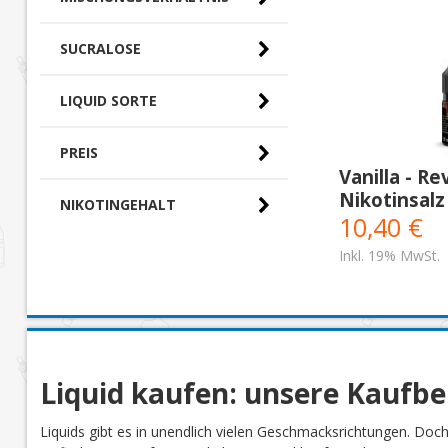
SUCRALOSE
LIQUID SORTE
PREIS
Vanilla - Re
Nikotinsalz
0,00 € - 10,00 € (0)
NIKOTINGEHALT
10,40 €
10,00 € - 20,00 €
(3)
Inkl. 19% MwSt.
Liquid kaufen: unsere Kaufb
Liquids gibt es in unendlich vielen Geschmacksrichtungen. Doc