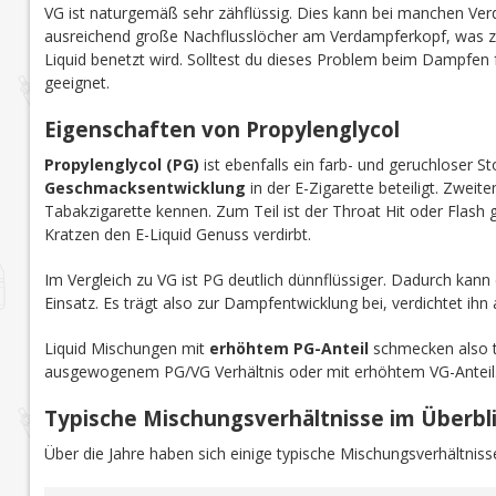
VG ist naturgemäß sehr zähflüssig. Dies
kann
bei manchen Ver
ausreichend große Nachflusslöcher am Verdampferkopf, was
Liquid benetzt wird. Solltest du dieses Problem beim Dampfen 
geeignet.
Eigenschaften von Propylenglycol
Propylenglycol (PG)
ist ebenfalls ein farb- und geruchloser St
Geschmacksentwicklung
in der E-Zigarette beteiligt. Zweit
Tabakzigarette kennen. Zum Teil ist der Throat Hit oder Flash
Kratzen den E-Liquid Genuss verdirbt.
Im Vergleich zu VG ist PG deutlich dünnflüssiger. Dadurch kan
Einsatz. Es trägt also zur Dampfentwicklung bei, verdichtet ihn a
Liquid Mischungen mit
erhöhtem PG-Anteil
schmecken also t
ausgewogenem PG/VG Verhältnis oder mit erhöhtem VG-Anteil
Typische Mischungsverhältnisse im Überbl
Über die Jahre haben sich einige typische Mischungsverhältnisse