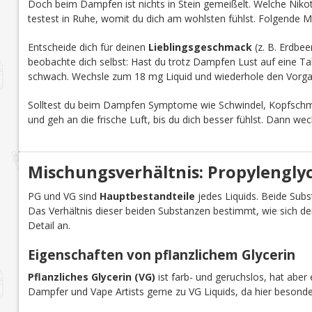
Doch beim Dampfen ist nichts in Stein gemeißelt. Welche Nikoti
testest in Ruhe, womit du dich am wohlsten fühlst. Folgende M
Entscheide dich für deinen
Lieblingsgeschmack
(z. B. Erdbee
beobachte dich selbst: Hast du trotz Dampfen Lust auf eine Tab
schwach. Wechsle zum 18 mg Liquid und wiederhole den Vorga
Solltest du beim Dampfen Symptome wie Schwindel, Kopfschmer
und geh an die frische Luft, bis du dich besser fühlst. Dann we
Mischungsverhältnis: Propylenglyco
PG und VG sind
Hauptbestandteile
jedes Liquids. Beide Subst
Das Verhältnis dieser beiden Substanzen bestimmt, wie sich d
Detail an.
Eigenschaften von pflanzlichem Glycerin
Pflanzliches Glycerin (VG)
ist farb- und geruchslos, hat aber 
Dampfer und Vape Artists gerne zu VG Liquids, da hier besond