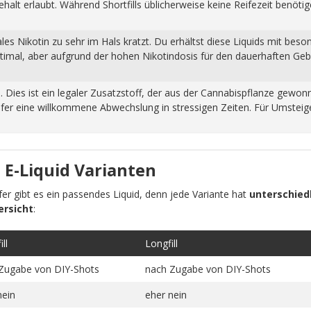
halt erlaubt. Während Shortfills üblicherweise keine Reifezeit benöti
s Nikotin zu sehr im Hals kratzt. Du erhältst diese Liquids mit beso
ptimal, aber aufgrund der hohen Nikotindosis für den dauerhaften Ge
n. Dies ist ein legaler Zusatzstoff, der aus der Cannabispflanze ge
fer eine willkommene Abwechslung in stressigen Zeiten. Für Umsteiger
 E-Liquid Varianten
pfer gibt es ein passendes Liquid, denn jede Variante hat
unterschiedl
ersicht
:
ll
Longfill
Zugabe von DIY-Shots
nach Zugabe von DIY-Shots
nein
eher nein