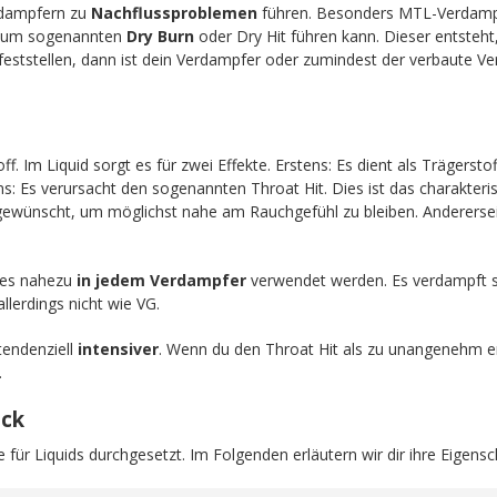
dampfern zu
Nachflussproblemen
führen. Besonders MTL-Verdampfe
 zum sogenannten
Dry Burn
oder Dry Hit führen kann. Dieser entsteh
feststellen, dann ist dein Verdampfer oder zumindest der verbaute Ver
off. Im Liquid sorgt es für zwei Effekte. Erstens: Es dient als Trägers
ens: Es verursacht den sogenannten Throat Hit. Dies ist das charakteri
 gewünscht, um möglichst nahe am Rauchgefühl zu bleiben. Anderersei
n es nahezu
in jedem Verdampfer
verwendet werden. Es verdampft 
llerdings nicht wie VG.
endenziell
intensiver
. Wenn du den Throat Hit als zu unangenehm e
.
ick
 für Liquids durchgesetzt. Im Folgenden erläutern wir dir ihre Eigensc