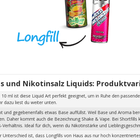
uids und Nikotinsalz Liquids: Produktva
 10 ml ist diese Liquid Art perfekt geeignet, um in Ruhe den passende
dazu liest du weiter unten.
hot und gegebenenfalls etwas Base auffüllst. Weil Base und Aroma ber
pfen. Daher kommt auch die Bezeichnung Shake & Vape. Bei Shortfills
Verhältnis. Ideal für dich, wenn du Nikotinstärke und Lieblingsgesch
Der Unterschied ist, dass Longfills von Haus aus nur hoch konzentrier