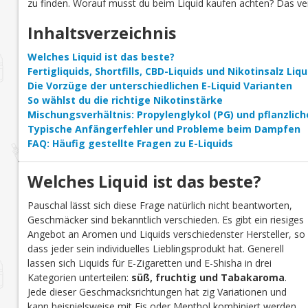
zu finden. Worauf musst du beim Liquid kaufen achten? Das verr
Inhaltsverzeichnis
Welches Liquid ist das beste?
Fertigliquids, Shortfills, CBD-Liquids und Nikotinsalz Li
Die Vorzüge der unterschiedlichen E-Liquid Varianten
So wählst du die richtige Nikotinstärke
Mischungsverhältnis: Propylenglykol (PG) und pflanzlich
Typische Anfängerfehler und Probleme beim Dampfen
FAQ: Häufig gestellte Fragen zu E-Liquids
Welches Liquid ist das beste?
Pauschal lässt sich diese Frage natürlich nicht beantworten,
Geschmäcker sind bekanntlich verschieden. Es gibt ein riesiges
Angebot an Aromen und Liquids verschiedenster Hersteller, so
dass jeder sein individuelles Lieblingsprodukt hat. Generell
lassen sich Liquids für E-Zigaretten und E-Shisha in drei
Kategorien unterteilen:
süß, fruchtig und Tabakaroma
.
Jede dieser Geschmacksrichtungen hat zig Variationen und
kann beispielsweise mit Eis oder Menthol kombiniert werden.