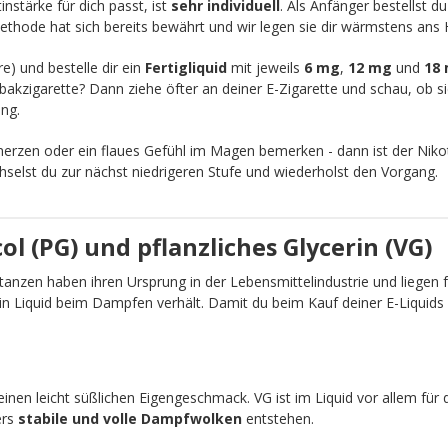
nstärke für dich passt, ist
sehr individuell
. Als Anfänger bestellst d
ethode hat sich bereits bewährt und wir legen sie dir wärmstens ans 
re) und bestelle dir ein
Fertigliquid
mit jeweils
6 mg
,
12 mg
und
18
akzigarette? Dann ziehe öfter an deiner E-Zigarette und schau, ob sic
ng.
zen oder ein flaues Gefühl im Magen bemerken - dann ist der Nikot
chselst du zur nächst niedrigeren Stufe und wiederholst den Vorgang.
l (PG) und pflanzliches Glycerin (VG)
anzen haben ihren Ursprung in der Lebensmittelindustrie und liegen fü
ein Liquid beim Dampfen verhält. Damit du beim Kauf deiner E-Liquid
einen leicht süßlichen Eigengeschmack. VG ist im Liquid vor allem für 
ers
stabile und volle Dampfwolken
entstehen.