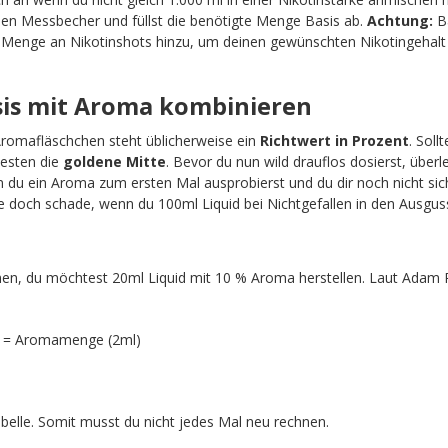
nen Messbecher und füllst die benötigte Menge Basis ab.
Achtung:
Ba
e Menge an Nikotinshots hinzu, um deinen gewünschten Nikotingehalt 
asis mit Aroma kombinieren
Aromafläschchen steht üblicherweise ein
Richtwert in Prozent
. Soll
esten die
goldene Mitte
. Bevor du nun wild drauflos dosierst, überle
du ein Aroma zum ersten Mal ausprobierst und du dir noch nicht sich
e doch schade, wenn du 100ml Liquid bei Nichtgefallen in den Ausguss
n, du möchtest 20ml Liquid mit 10 % Aroma herstellen. Laut Adam R
) = Aromamenge (2ml)
Tabelle. Somit musst du nicht jedes Mal neu rechnen.