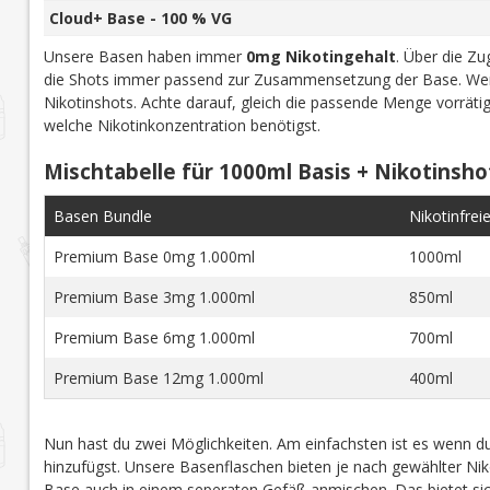
Cloud+ Base - 100 % VG
Unsere Basen haben immer
0mg Nikotingehalt
. Über die Z
die Shots immer passend zur Zusammensetzung der Base. Wen
Nikotinshots. Achte darauf, gleich die passende Menge vorrät
welche Nikotinkonzentration benötigst.
Mischtabelle für 1000ml Basis + Nikotinsho
Basen Bundle
Nikotinfrei
Premium Base 0mg 1.000ml
1000ml
Premium Base 3mg 1.000ml
850ml
Premium Base 6mg 1.000ml
700ml
Premium Base 12mg 1.000ml
400ml
Nun hast du zwei Möglichkeiten. Am einfachsten ist es wenn du
hinzufügst. Unsere Basenflaschen bieten je nach gewählter Niko
Base auch in einem seperaten Gefäß anmischen. Das bietet sich