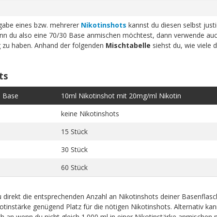
ugabe eines bzw. mehrerer
Nikotinshots
kannst du diesen selbst just
n du also eine 70/30 Base anmischen möchtest, dann verwende auc
ig zu haben. Anhand der folgenden
Mischtabelle
siehst du, wie viele 
ts
e Base
10ml Nikotinshot mit 20mg/ml Nikotin
keine Nikotinshots
15 Stück
30 Stück
60 Stück
 direkt die entsprechenden Anzahl an Nikotinshots deiner Basenflas
tinstärke genügend Platz für die nötigen Nikotinshots. Alternativ kan
 an wenn du nicht gleich 1.000 ml in einer Nikotinstärke anmischen 