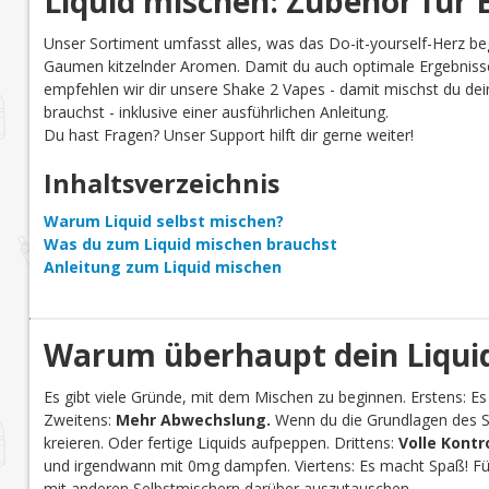
Liquid mischen: Zubehör für E
Unser Sortiment umfasst alles, was das Do-it-yourself-Herz be
Gaumen kitzelnder Aromen. Damit du auch optimale Ergebnisse
empfehlen wir dir unsere Shake 2 Vapes - damit mischst du dein 
brauchst - inklusive einer ausführlichen Anleitung.
Du hast Fragen? Unser Support hilft dir gerne weiter!
Inhaltsverzeichnis
Warum Liquid selbst mischen?
Was du zum Liquid mischen brauchst
Anleitung zum Liquid mischen
Warum überhaupt dein Liquid
Es gibt viele Gründe, mit dem Mischen zu beginnen. Erstens: Es
Zweitens:
Mehr Abwechslung.
Wenn du die Grundlagen des Se
kreieren. Oder fertige Liquids aufpeppen. Drittens:
Volle Kontr
und irgendwann mit 0mg dampfen. Viertens: Es macht Spaß! Für 
mit anderen Selbstmischern darüber auszutauschen.