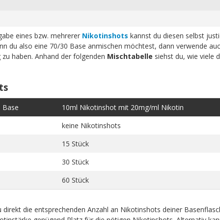
ugabe eines bzw. mehrerer
Nikotinshots
kannst du diesen selbst just
n du also eine 70/30 Base anmischen möchtest, dann verwende auc
ig zu haben. Anhand der folgenden
Mischtabelle
siehst du, wie viele 
ts
e Base
10ml Nikotinshot mit 20mg/ml Nikotin
keine Nikotinshots
15 Stück
30 Stück
60 Stück
 direkt die entsprechenden Anzahl an Nikotinshots deiner Basenflas
tinstärke genügend Platz für die nötigen Nikotinshots. Alternativ kan