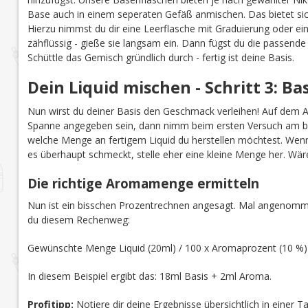
Base auch in einem seperaten Gefäß anmischen. Das bietet sich
Hierzu nimmst du dir eine Leerflasche mit Graduierung oder ei
zähflüssig - gieße sie langsam ein. Dann fügst du die passend
Schüttle das Gemisch gründlich durch - fertig ist deine Basis.
Dein Liquid mischen - Schritt 3: B
Nun wirst du deiner Basis den Geschmack verleihen! Auf dem 
Spanne angegeben sein, dann nimm beim ersten Versuch am b
welche Menge an fertigem Liquid du herstellen möchtest. Wenn 
es überhaupt schmeckt, stelle eher eine kleine Menge her. Wär
Die richtige Aromamenge ermitteln
Nun ist ein bisschen Prozentrechnen angesagt. Mal angenomme
du diesem Rechenweg:
Gewünschte Menge Liquid (20ml) / 100 x Aromaprozent (10 %
In diesem Beispiel ergibt das: 18ml Basis + 2ml Aroma.
Profitipp:
Notiere dir deine Ergebnisse übersichtlich in einer 