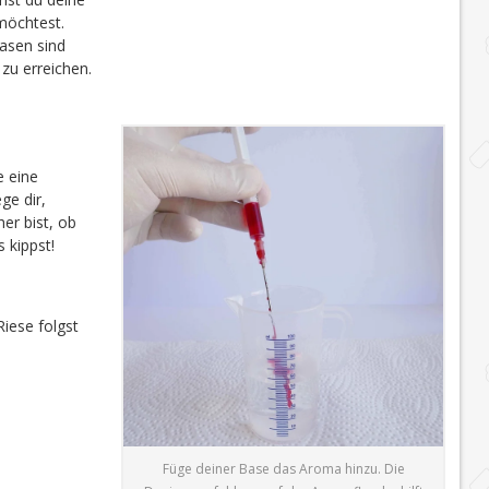
möchtest.
sen sind
zu erreichen.
te eine
ge dir,
er bist, ob
 kippst!
iese folgst
Füge deiner Base das Aroma hinzu. Die