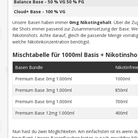
Balance Base - 50 % VG 50 % PG
Cloud+ Base - 100 % VG
Unsere Basen haben immer
0mg Nikotingehalt
. Über die Z
die Shots immer passend zur Zusammensetzung der Base. Wen
Nikotinshots. Achte darauf, gleich die passende Menge vorrät
welche Nikotinkonzentration benötigst.
Mischtabelle für 1000ml Basis + Nikotinsho
Basen Bundle
Nikotinfrei
Premium Base 0mg 1.000ml
1000ml
Premium Base 3mg 1.000ml
850ml
Premium Base 6mg 1.000ml
700ml
Premium Base 12mg 1.000ml
400ml
Nun hast du zwei Möglichkeiten. Am einfachsten ist es wenn du
hinzufügst. Unsere Basenflaschen bieten je nach gewählter Niko