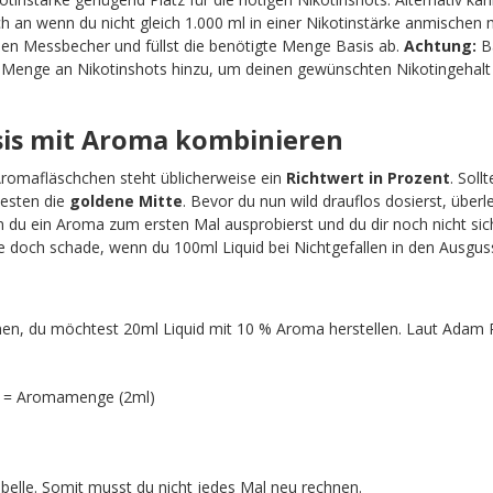
 an wenn du nicht gleich 1.000 ml in einer Nikotinstärke anmischen 
nen Messbecher und füllst die benötigte Menge Basis ab.
Achtung:
Ba
e Menge an Nikotinshots hinzu, um deinen gewünschten Nikotingehalt 
asis mit Aroma kombinieren
Aromafläschchen steht üblicherweise ein
Richtwert in Prozent
. Soll
esten die
goldene Mitte
. Bevor du nun wild drauflos dosierst, überle
du ein Aroma zum ersten Mal ausprobierst und du dir noch nicht sich
e doch schade, wenn du 100ml Liquid bei Nichtgefallen in den Ausguss
n, du möchtest 20ml Liquid mit 10 % Aroma herstellen. Laut Adam R
) = Aromamenge (2ml)
Tabelle. Somit musst du nicht jedes Mal neu rechnen.