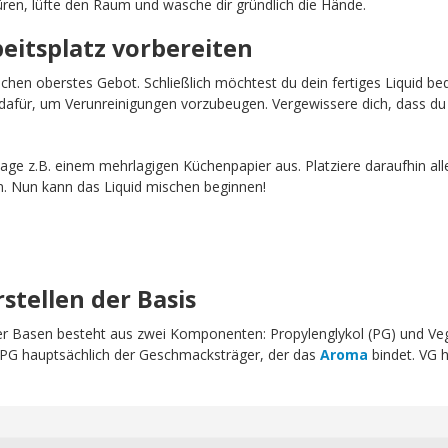
ren, lüfte den Raum und wasche dir gründlich die Hände.
beitsplatz vorbereiten
schen oberstes Gebot. Schließlich möchtest du dein fertiges Liquid b
afür, um Verunreinigungen vorzubeugen. Vergewissere dich, dass du 
age z.B. einem mehrlagigen Küchenpapier aus. Platziere daraufhin all
n. Nun kann das Liquid mischen beginnen!
rstellen der Basis
erer Basen besteht aus zwei Komponenten: Propylenglykol (PG) und Ve
t PG hauptsächlich der Geschmacksträger, der das
Aroma
bindet. VG h