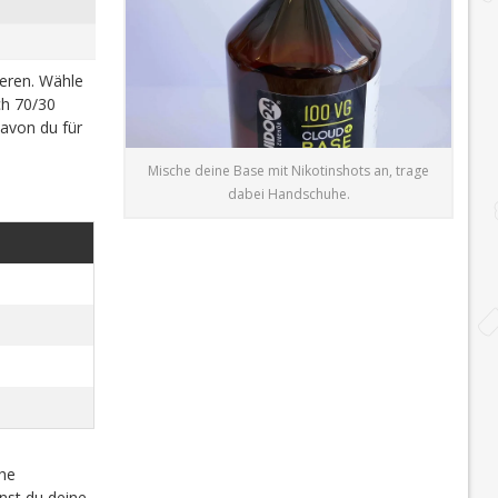
ieren. Wähle
h 70/30
davon du für
Mische deine Base mit Nikotinshots an, trage
dabei Handschuhe.
che
nst du deine