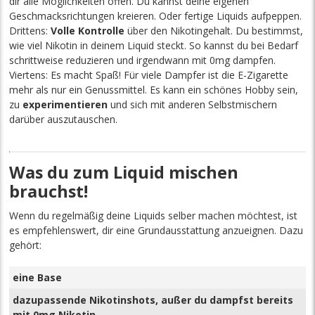
dir alle Möglichkeiten offen. Du kannst deine eigenen
Geschmacksrichtungen kreieren. Oder fertige Liquids aufpeppen.
Drittens:
Volle Kontrolle
über den Nikotingehalt. Du bestimmst,
wie viel Nikotin in deinem Liquid steckt. So kannst du bei Bedarf
schrittweise reduzieren und irgendwann mit 0mg dampfen.
Viertens: Es macht Spaß! Für viele Dampfer ist die E-Zigarette
mehr als nur ein Genussmittel. Es kann ein schönes Hobby sein,
zu
experimentieren
und sich mit anderen Selbstmischern
darüber auszutauschen.
Was du zum Liquid mischen
brauchst!
Wenn du regelmäßig deine Liquids selber machen möchtest, ist
es empfehlenswert, dir eine Grundausstattung anzueignen. Dazu
gehört:
eine Base
dazupassende Nikotinshots, außer du dampfst bereits
mit 0mg Nikotin.