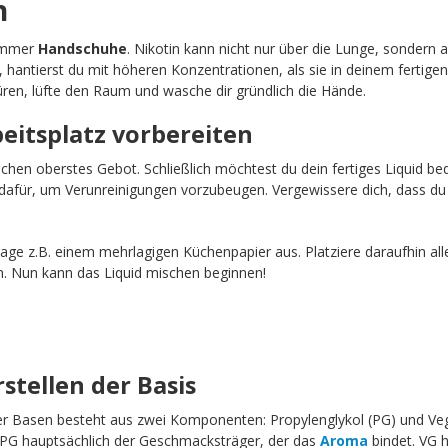
n
 immer
Handschuhe
. Nikotin kann nicht nur über die Lunge, sondern 
, hantierst du mit höheren Konzentrationen, als sie in deinem fertigen
ren, lüfte den Raum und wasche dir gründlich die Hände.
beitsplatz vorbereiten
schen oberstes Gebot. Schließlich möchtest du dein fertiges Liquid b
afür, um Verunreinigungen vorzubeugen. Vergewissere dich, dass du 
age z.B. einem mehrlagigen Küchenpapier aus. Platziere daraufhin all
n. Nun kann das Liquid mischen beginnen!
rstellen der Basis
erer Basen besteht aus zwei Komponenten: Propylenglykol (PG) und Ve
t PG hauptsächlich der Geschmacksträger, der das
Aroma
bindet. VG h