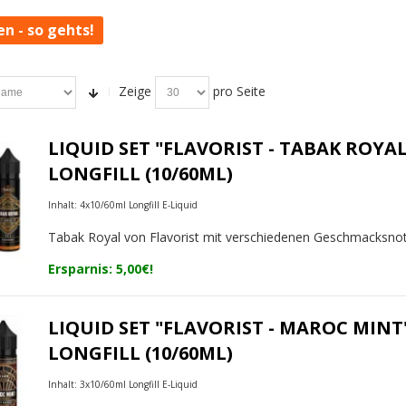
en - so gehts!
Zeige
pro Seite
LIQUID SET "FLAVORIST - TABAK ROYAL
LONGFILL (10/60ML)
Inhalt: 4x10/60ml Longfill E-Liquid
Tabak Royal von Flavorist mit verschiedenen Geschmacksno
Ersparnis: 5,00€!
LIQUID SET "FLAVORIST - MAROC MINT
LONGFILL (10/60ML)
Inhalt: 3x10/60ml Longfill E-Liquid