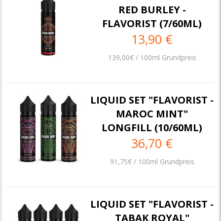
RED BURLEY -
FLAVORIST (7/60ML)
13,90 €
139,00€ / 100ml Grundpreis
LIQUID SET "FLAVORIST -
MAROC MINT"
LONGFILL (10/60ML)
36,70 €
91,75€ / 100ml Grundpreis
LIQUID SET "FLAVORIST -
TABAK ROYAL"