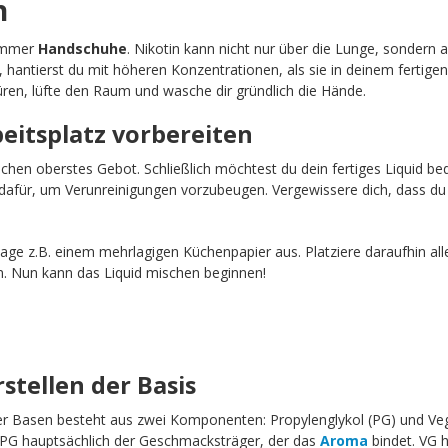
n
 immer
Handschuhe
. Nikotin kann nicht nur über die Lunge, sondern 
, hantierst du mit höheren Konzentrationen, als sie in deinem fertigen
ren, lüfte den Raum und wasche dir gründlich die Hände.
beitsplatz vorbereiten
schen oberstes Gebot. Schließlich möchtest du dein fertiges Liquid b
afür, um Verunreinigungen vorzubeugen. Vergewissere dich, dass du 
age z.B. einem mehrlagigen Küchenpapier aus. Platziere daraufhin all
n. Nun kann das Liquid mischen beginnen!
rstellen der Basis
erer Basen besteht aus zwei Komponenten: Propylenglykol (PG) und Ve
t PG hauptsächlich der Geschmacksträger, der das
Aroma
bindet. VG h