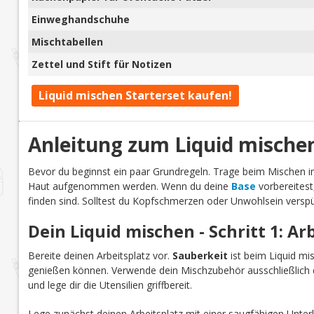
Einweghandschuhe
Mischtabellen
Zettel und Stift für Notizen
Liquid mischen Starterset kaufen!
Anleitung zum Liquid mische
Bevor du beginnst ein paar Grundregeln. Trage beim Mischen
Haut aufgenommen werden. Wenn du deine
Base
vorbereitest
finden sind. Solltest du Kopfschmerzen oder Unwohlsein verspü
Dein Liquid mischen - Schritt 1: Ar
Bereite deinen Arbeitsplatz vor.
Sauberkeit
ist beim Liquid mi
genießen können. Verwende dein Mischzubehör ausschließlich d
und lege dir die Utensilien griffbereit.
Lege zunächst deinen Arbeitsplatz mit einer saugfähigen Unterl