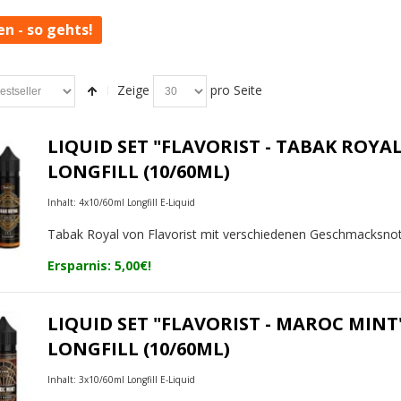
en - so gehts!
Zeige
pro Seite
LIQUID SET "FLAVORIST - TABAK ROYAL
LONGFILL (10/60ML)
Inhalt: 4x10/60ml Longfill E-Liquid
Tabak Royal von Flavorist mit verschiedenen Geschmacksno
Ersparnis: 5,00€!
LIQUID SET "FLAVORIST - MAROC MINT
LONGFILL (10/60ML)
Inhalt: 3x10/60ml Longfill E-Liquid