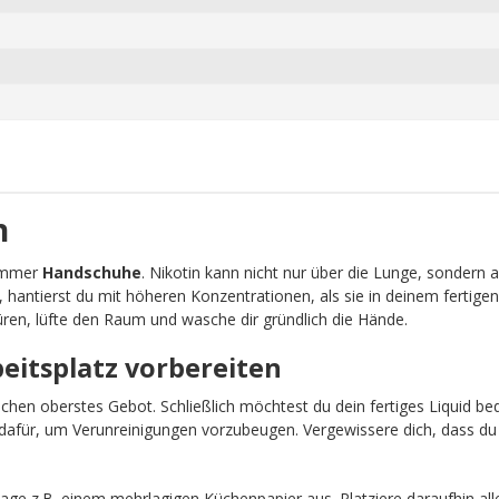
n
 immer
Handschuhe
. Nikotin kann nicht nur über die Lunge, sondern 
, hantierst du mit höheren Konzentrationen, als sie in deinem fertigen
ren, lüfte den Raum und wasche dir gründlich die Hände.
beitsplatz vorbereiten
schen oberstes Gebot. Schließlich möchtest du dein fertiges Liquid b
afür, um Verunreinigungen vorzubeugen. Vergewissere dich, dass du 
age z.B. einem mehrlagigen Küchenpapier aus. Platziere daraufhin all