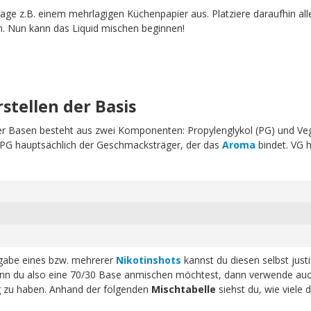
age z.B. einem mehrlagigen Küchenpapier aus. Platziere daraufhin all
n. Nun kann das Liquid mischen beginnen!
rstellen der Basis
erer Basen besteht aus zwei Komponenten: Propylenglykol (PG) und Ve
t PG hauptsächlich der Geschmacksträger, der das
Aroma
bindet. VG h
ugabe eines bzw. mehrerer
Nikotinshots
kannst du diesen selbst just
n du also eine 70/30 Base anmischen möchtest, dann verwende auc
ig zu haben. Anhand der folgenden
Mischtabelle
siehst du, wie viele 