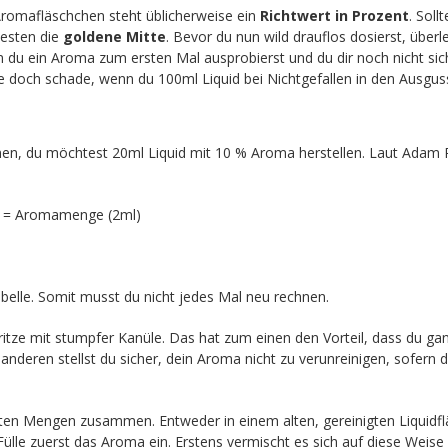
Aromafläschchen steht üblicherweise ein
Richtwert in Prozent
. Soll
esten die
goldene Mitte
. Bevor du nun wild drauflos dosierst, überle
du ein Aroma zum ersten Mal ausprobierst und du dir noch nicht sich
e doch schade, wenn du 100ml Liquid bei Nichtgefallen in den Ausguss
n, du möchtest 20ml Liquid mit 10 % Aroma herstellen. Laut Adam R
) = Aromamenge (2ml)
Tabelle. Somit musst du nicht jedes Mal neu rechnen.
itze mit stumpfer Kanüle. Das hat zum einen den Vorteil, dass du ga
deren stellst du sicher, dein Aroma nicht zu verunreinigen, sofern 
n Mengen zusammen. Entweder in einem alten, gereinigten Liquidf
lle zuerst das Aroma ein. Erstens vermischt es sich auf diese Weise 