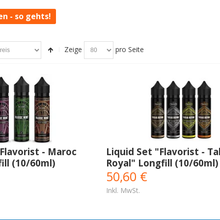
en - so gehts!
Zeige
pro Seite
"Flavorist - Maroc
Liquid Set "Flavorist - T
ill (10/60ml)
Royal" Longfill (10/60ml)
50,60 €
Inkl. MwSt.