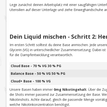
Lege zunächst deinen Arbeitsplatz mit einer saugfähigen Unterl
Utensilien auf dieser Unterlage und ziehe Einweghandschuhe a
Dein Liquid mischen - Schritt 2: He
Im ersten Schritt solltest du deine Base anmischen. Jede uns
Glycerin (VG) in unterschiedlicher Zusammensetzung. Dabei is
für die Dampfentwicklung verantwortlich.
Cloud Base - 70 % VG 30 % PG
Balance Base - 50 % VG 50 % PG
Cloud+ Base - 100 % VG
Unsere Basen haben immer
0mg Nikotingehalt
. Über die Z
die Shots immer passend zur Zusammensetzung der Base. Wen
Nikotinshots. Achte darauf, gleich die passende Menge vorrät
welche Nikotinkonzentration benötigst.