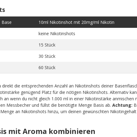
ts
e Base
10ml Nikotinshot mit 20mg/ml Nikotin
keine Nikotinshots
15 Stück
30 Stück
60 Stück
 direkt die entsprechenden Anzahl an Nikotinshots deiner Basenflas
tinstärke genügend Platz für die nötigen Nikotinshots. Alternativ kan
 an wenn du nicht gleich 1.000 ml in einer Nikotinstärke anmischen 
nen Messbecher und füllst die benötigte Menge Basis ab.
Achtung:
Ba
e Menge an Nikotinshots hinzu, um deinen gewünschten Nikotingehalt 
asis mit Aroma kombinieren