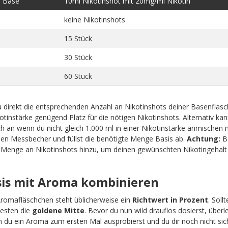
e Base
10ml Nikotinshot mit 20mg/ml Nikotin
keine Nikotinshots
15 Stück
30 Stück
60 Stück
 direkt die entsprechenden Anzahl an Nikotinshots deiner Basenflas
tinstärke genügend Platz für die nötigen Nikotinshots. Alternativ kan
 an wenn du nicht gleich 1.000 ml in einer Nikotinstärke anmischen 
nen Messbecher und füllst die benötigte Menge Basis ab.
Achtung:
Ba
e Menge an Nikotinshots hinzu, um deinen gewünschten Nikotingehalt 
asis mit Aroma kombinieren
Aromafläschchen steht üblicherweise ein
Richtwert in Prozent
. Soll
esten die
goldene Mitte
. Bevor du nun wild drauflos dosierst, überle
du ein Aroma zum ersten Mal ausprobierst und du dir noch nicht sich