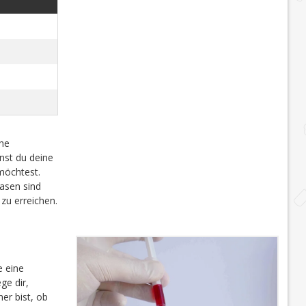
che
nst du deine
möchtest.
sen sind
zu erreichen.
te eine
ge dir,
er bist, ob