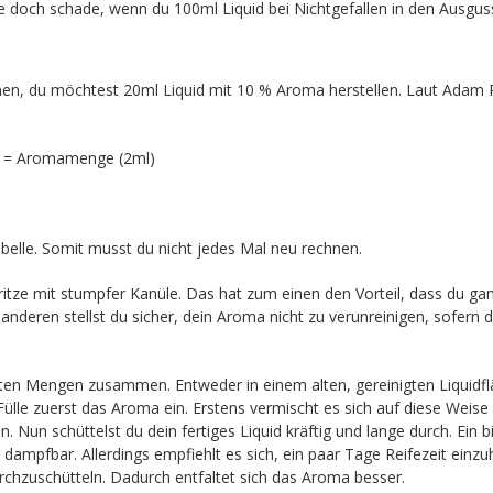
e doch schade, wenn du 100ml Liquid bei Nichtgefallen in den Ausguss
n, du möchtest 20ml Liquid mit 10 % Aroma herstellen. Laut Adam R
) = Aromamenge (2ml)
Tabelle. Somit musst du nicht jedes Mal neu rechnen.
itze mit stumpfer Kanüle. Das hat zum einen den Vorteil, dass du ga
deren stellst du sicher, dein Aroma nicht zu verunreinigen, sofern 
n Mengen zusammen. Entweder in einem alten, gereinigten Liquidf
lle zuerst das Aroma ein. Erstens vermischt es sich auf diese Weise 
. Nun schüttelst du dein fertiges Liquid kräftig und lange durch. Ein b
dampfbar. Allerdings empfiehlt es sich, ein paar Tage Reifezeit einzu
rchzuschütteln. Dadurch entfaltet sich das Aroma besser.