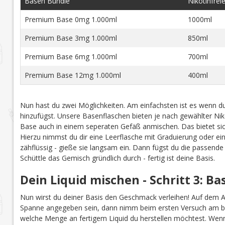
Basen Bundle
Nikotinfrei
Premium Base 0mg 1.000ml
1000ml
Premium Base 3mg 1.000ml
850ml
Premium Base 6mg 1.000ml
700ml
Premium Base 12mg 1.000ml
400ml
Nun hast du zwei Möglichkeiten. Am einfachsten ist es wenn du
hinzufügst. Unsere Basenflaschen bieten je nach gewählter Niko
Base auch in einem seperaten Gefäß anmischen. Das bietet sich
Hierzu nimmst du dir eine Leerflasche mit Graduierung oder ei
zähflüssig - gieße sie langsam ein. Dann fügst du die passend
Schüttle das Gemisch gründlich durch - fertig ist deine Basis.
Dein Liquid mischen - Schritt 3: B
Nun wirst du deiner Basis den Geschmack verleihen! Auf dem 
Spanne angegeben sein, dann nimm beim ersten Versuch am b
welche Menge an fertigem Liquid du herstellen möchtest. Wenn 