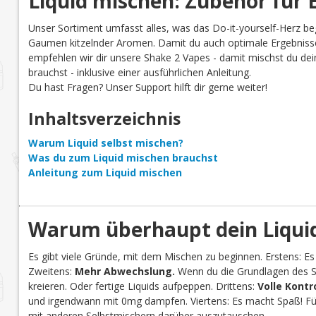
Liquid mischen: Zubehör für E
Unser Sortiment umfasst alles, was das Do-it-yourself-Herz be
Gaumen kitzelnder Aromen. Damit du auch optimale Ergebnisse
empfehlen wir dir unsere Shake 2 Vapes - damit mischst du dein 
brauchst - inklusive einer ausführlichen Anleitung.
Du hast Fragen? Unser Support hilft dir gerne weiter!
Inhaltsverzeichnis
Warum Liquid selbst mischen?
Was du zum Liquid mischen brauchst
Anleitung zum Liquid mischen
Warum überhaupt dein Liquid
Es gibt viele Gründe, mit dem Mischen zu beginnen. Erstens: Es
Zweitens:
Mehr Abwechslung.
Wenn du die Grundlagen des Se
kreieren. Oder fertige Liquids aufpeppen. Drittens:
Volle Kontr
und irgendwann mit 0mg dampfen. Viertens: Es macht Spaß! Für 
mit anderen Selbstmischern darüber auszutauschen.