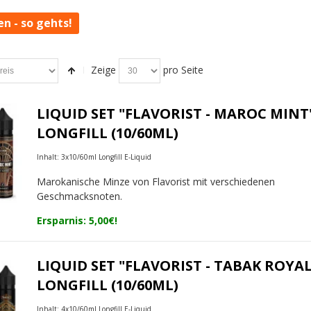
en - so gehts!
Zeige
pro Seite
LIQUID SET "FLAVORIST - MAROC MINT
LONGFILL (10/60ML)
Inhalt: 3x10/60ml Longfill E-Liquid
Marokanische Minze von Flavorist mit verschiedenen
Geschmacksnoten.
Ersparnis: 5,00€!
LIQUID SET "FLAVORIST - TABAK ROYAL
LONGFILL (10/60ML)
Inhalt: 4x10/60ml Longfill E-Liquid