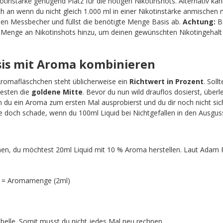
tinstärke genügend Platz für die nötigen Nikotinshots. Alternativ kan
 an wenn du nicht gleich 1.000 ml in einer Nikotinstärke anmischen 
nen Messbecher und füllst die benötigte Menge Basis ab.
Achtung:
Ba
e Menge an Nikotinshots hinzu, um deinen gewünschten Nikotingehalt 
asis mit Aroma kombinieren
Aromafläschchen steht üblicherweise ein
Richtwert in Prozent
. Soll
esten die
goldene Mitte
. Bevor du nun wild drauflos dosierst, überle
du ein Aroma zum ersten Mal ausprobierst und du dir noch nicht sich
e doch schade, wenn du 100ml Liquid bei Nichtgefallen in den Ausguss
n, du möchtest 20ml Liquid mit 10 % Aroma herstellen. Laut Adam R
) = Aromamenge (2ml)
Tabelle. Somit musst du nicht jedes Mal neu rechnen.