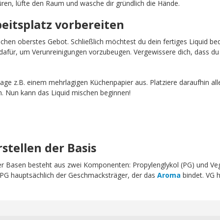
ren, lüfte den Raum und wasche dir gründlich die Hände.
beitsplatz vorbereiten
schen oberstes Gebot. Schließlich möchtest du dein fertiges Liquid b
afür, um Verunreinigungen vorzubeugen. Vergewissere dich, dass du 
age z.B. einem mehrlagigen Küchenpapier aus. Platziere daraufhin all
n. Nun kann das Liquid mischen beginnen!
rstellen der Basis
erer Basen besteht aus zwei Komponenten: Propylenglykol (PG) und Ve
t PG hauptsächlich der Geschmacksträger, der das
Aroma
bindet. VG h