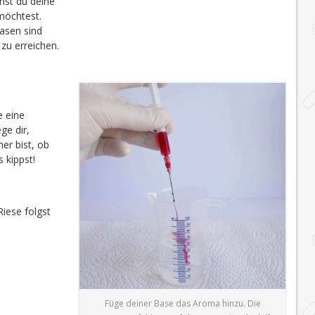
nst du deine
möchtest.
sen sind
zu erreichen.
te eine
ge dir,
er bist, ob
 kippst!
iese folgst
Füge deiner Base das Aroma hinzu. Die