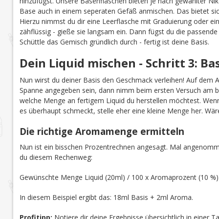
hinzufügst. Unsere Basenflaschen bieten je nach gewählter Niko
Base auch in einem seperaten Gefäß anmischen. Das bietet sich
Hierzu nimmst du dir eine Leerflasche mit Graduierung oder ei
zähflüssig - gieße sie langsam ein. Dann fügst du die passend
Schüttle das Gemisch gründlich durch - fertig ist deine Basis.
Dein Liquid mischen - Schritt 3: B
Nun wirst du deiner Basis den Geschmack verleihen! Auf dem 
Spanne angegeben sein, dann nimm beim ersten Versuch am b
welche Menge an fertigem Liquid du herstellen möchtest. Wenn 
es überhaupt schmeckt, stelle eher eine kleine Menge her. Wär
Die richtige Aromamenge ermitteln
Nun ist ein bisschen Prozentrechnen angesagt. Mal angenomme
du diesem Rechenweg:
Gewünschte Menge Liquid (20ml) / 100 x Aromaprozent (10 %
In diesem Beispiel ergibt das: 18ml Basis + 2ml Aroma.
Profitipp:
Notiere dir deine Ergebnisse übersichtlich in einer 