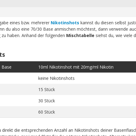
ugabe eines bzw. mehrerer
Nikotinshots
kannst du diesen selbst just
n du also eine 70/30 Base anmischen möchtest, dann verwende auc
ig zu haben. Anhand der folgenden
Mischtabelle
siehst du, wie viele 
ts
e Base
10ml Nikotinshot mit 20mg/ml Nikotin
keine Nikotinshots
15 Stück
30 Stück
60 Stück
 direkt die entsprechenden Anzahl an Nikotinshots deiner Basenflas